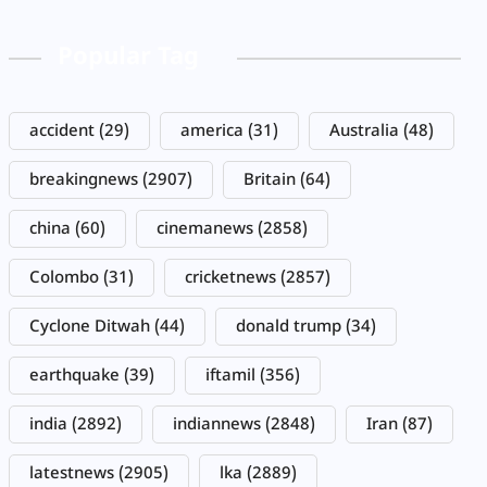
Popular Tag
accident
(29)
america
(31)
Australia
(48)
breakingnews
(2907)
Britain
(64)
china
(60)
cinemanews
(2858)
Colombo
(31)
cricketnews
(2857)
Cyclone Ditwah
(44)
donald trump
(34)
earthquake
(39)
iftamil
(356)
india
(2892)
indiannews
(2848)
Iran
(87)
latestnews
(2905)
lka
(2889)