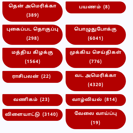
தென் அமெரிக்கா
பயணம்
(8)
(389)
புகைப்பட தொகுப்பு
பொழுதுபோக்கு
(298)
(6041)
மத்திய கிழக்கு
முக்கிய செய்திகள்
(1564)
(776)
வட அமெரிக்கா
ராசிபலன்
(22)
(4320)
வணிகம்
(23)
வாழ்வியல்
(814)
வேலை வாய்ப்பு
விளையாட்டு
(3140)
(19)