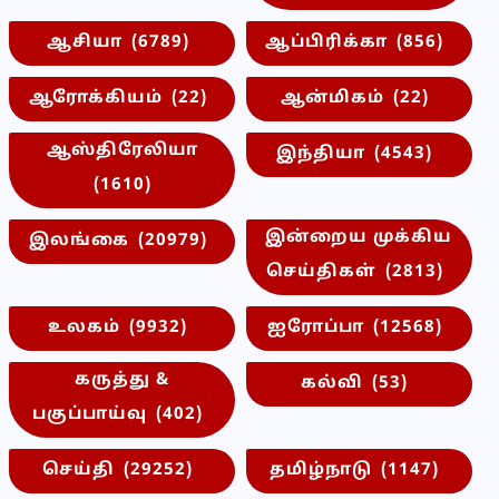
ஆசியா
(6789)
ஆப்பிரிக்கா
(856)
ஆரோக்கியம்
(22)
ஆன்மிகம்
(22)
ஆஸ்திரேலியா
இந்தியா
(4543)
(1610)
இன்றைய முக்கிய
இலங்கை
(20979)
செய்திகள்
(2813)
உலகம்
(9932)
ஐரோப்பா
(12568)
கருத்து &
கல்வி
(53)
பகுப்பாய்வு
(402)
செய்தி
(29252)
தமிழ்நாடு
(1147)