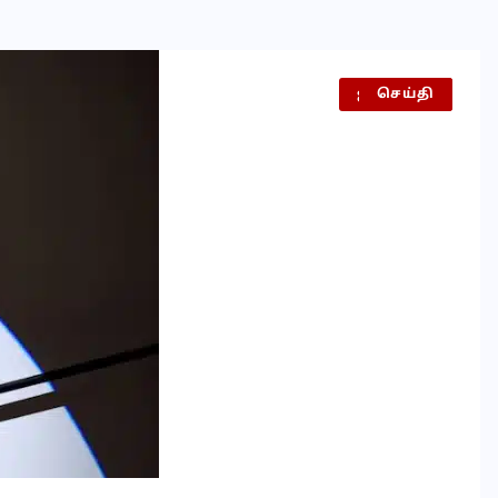
ஐரோப்பா
செய்தி