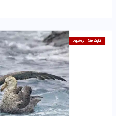
ஆஸ்திரேலியா
உலகம்
செய்தி