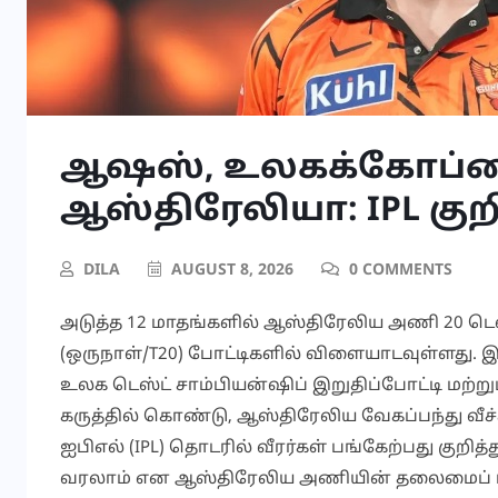
ஆஷஸ், உலகக்கோப்பை
ஆஸ்திரேலியா: IPL குற
DILA
AUGUST 8, 2026
0 COMMENTS
அடுத்த 12 மாதங்களில் ஆஸ்திரேலிய அணி 20 டெஸ்
(ஒருநாள்/T20) போட்டிகளில் விளையாடவுள்ளது. 
உலக டெஸ்ட் சாம்பியன்ஷிப் இறுதிப்போட்டி மற்
கருத்தில் கொண்டு, ஆஸ்திரேலிய வேகப்பந்து வீ
ஐபிஎல் (IPL) தொடரில் வீரர்கள் பங்கேற்பது குறி
வரலாம் என ஆஸ்திரேலிய அணியின் தலைமைப் பய