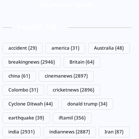
கடினமான முடிவு
Popular Tag
accident
(29)
america
(31)
Australia
(48)
breakingnews
(2946)
Britain
(64)
china
(61)
cinemanews
(2897)
Colombo
(31)
cricketnews
(2896)
Cyclone Ditwah
(44)
donald trump
(34)
earthquake
(39)
iftamil
(356)
india
(2931)
indiannews
(2887)
Iran
(87)