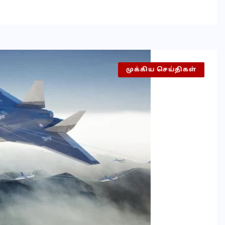
முக்கிய செய்திகள்
இந்தியா
செய்தி