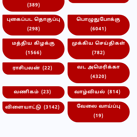
(389)
புகைப்பட தொகுப்பு
பொழுதுபோக்கு
(298)
(6041)
மத்திய கிழக்கு
முக்கிய செய்திகள்
(1566)
(782)
வட அமெரிக்கா
ராசிபலன்
(22)
(4320)
வணிகம்
(23)
வாழ்வியல்
(814)
வேலை வாய்ப்பு
விளையாட்டு
(3142)
(19)