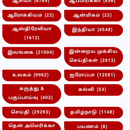
ஆசியா
(6789)
ஆப்பிரிக்கா
(856)
ஆரோக்கியம்
(22)
ஆன்மிகம்
(22)
ஆஸ்திரேலியா
இந்தியா
(4548)
(1612)
இன்றைய முக்கிய
இலங்கை
(21004)
செய்திகள்
(2813)
உலகம்
(9962)
ஐரோப்பா
(12581)
கருத்து &
கல்வி
(53)
பகுப்பாய்வு
(402)
செய்தி
(29293)
தமிழ்நாடு
(1148)
தென் அமெரிக்கா
பயணம்
(8)