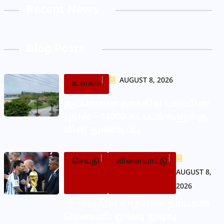
Recent News
Blog Posts
AUGUST 8, 2026
உலகம்
ஜப்பானை தாக்கிய டால்பின்
புயல் – 14000 கட்டடங்களுக்கு
மின் துண்டிப்பு
செய்தி
விளையாட்டு
AUGUST 8,
2026
39 வயதில் சாதனை நாயகன்
மெஸ்ஸி: ஓய்வு முடிவு