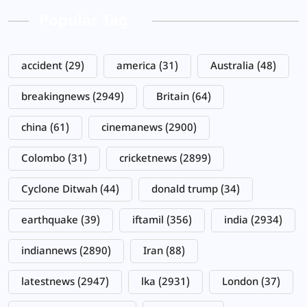
Popular Tag
accident
(29)
america
(31)
Australia
(48)
breakingnews
(2949)
Britain
(64)
china
(61)
cinemanews
(2900)
Colombo
(31)
cricketnews
(2899)
Cyclone Ditwah
(44)
donald trump
(34)
earthquake
(39)
iftamil
(356)
india
(2934)
indiannews
(2890)
Iran
(88)
latestnews
(2947)
lka
(2931)
London
(37)