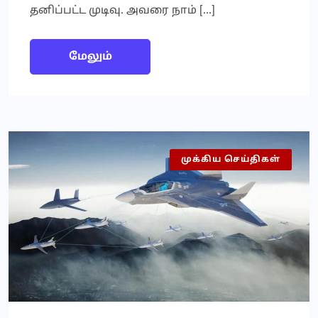
தனிப்பட்ட முடிவு. அவரை நாம் […]
மேலும்
முக்கிய செய்திகள்
இந்தியா
செய்தி