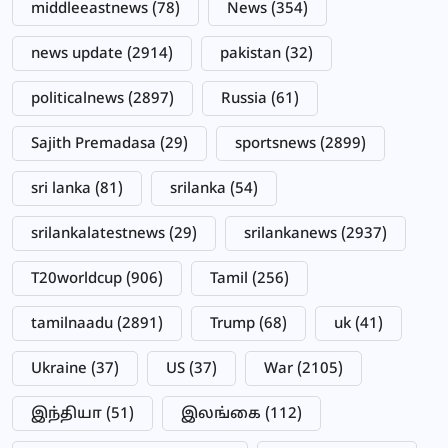
middleeastnews
(78)
News
(354)
news update
(2914)
pakistan
(32)
politicalnews
(2897)
Russia
(61)
Sajith Premadasa
(29)
sportsnews
(2899)
sri lanka
(81)
srilanka
(54)
srilankalatestnews
(29)
srilankanews
(2937)
T20worldcup
(906)
Tamil
(256)
tamilnaadu
(2891)
Trump
(68)
uk
(41)
Ukraine
(37)
US
(37)
War
(2105)
இந்தியா
(51)
இலங்கை
(112)