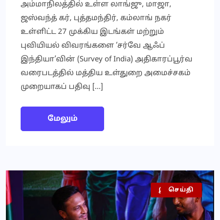
அம்மாநிலத்தில் உள்ள லாங்ஜு, மாஜா,
ஜஸ்வந்த் கர், புத்தமந்திர், கம்லாங் நகர்
உள்ளிட்ட 27 முக்கிய இடங்கள் மற்றும்
புவியியல் விவரங்களை ‘சர்வே ஆஃப்
இந்தியா’வின் (Survey of India) அதிகாரப்பூர்வ
வரைபடத்தில் மத்திய உள்துறை அமைச்சகம்
முறையாகப் பதிவு […]
மேலும்
இலங்கை
செய்தி