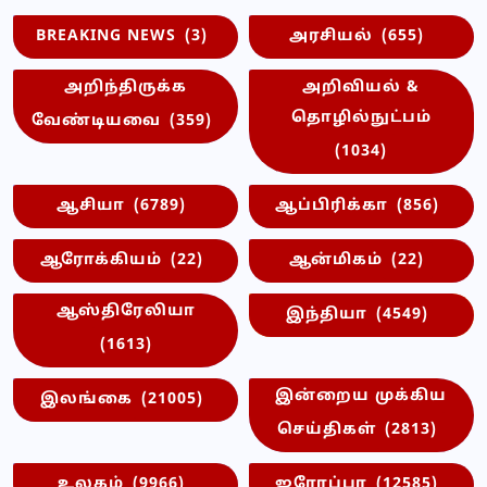
BREAKING NEWS
(3)
அரசியல்
(655)
அறிந்திருக்க
அறிவியல் &
தொழில்நுட்பம்
வேண்டியவை
(359)
(1034)
ஆசியா
(6789)
ஆப்பிரிக்கா
(856)
ஆரோக்கியம்
(22)
ஆன்மிகம்
(22)
ஆஸ்திரேலியா
இந்தியா
(4549)
(1613)
இன்றைய முக்கிய
இலங்கை
(21005)
செய்திகள்
(2813)
உலகம்
(9966)
ஐரோப்பா
(12585)