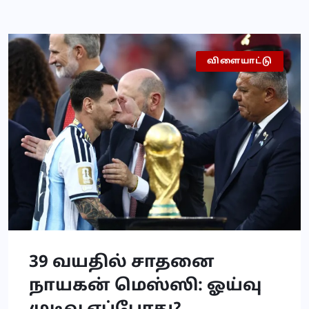
விளையாட்டு
செய்தி
39 வயதில் சாதனை
நாயகன் மெஸ்ஸி: ஓய்வு