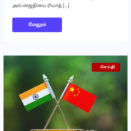
அல்-ஜைதியை ரியாத் […]
மேலும்
இந்தியா
செய்தி