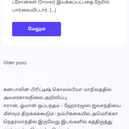
ட்ரோன்கள் (Drones) இயக்கப்பட்டதை நேரில்
பார்வையிட்டார். […]
மேலும்
Posts
Older posts
navigation
Recent Posts
கனடாவின் பிரிட்டிஷ் கொலம்பியா மாநிலத்தில்
அவசரகாலநிலை அறிவிப்பு
ஈரான், ஓமான் ஒப்பந்தம் – ஹோர்மூஸ் ஜலசந்தியை
மீளவும் திறக்கக்கூடும் : நம்பிக்கையில் அமெரிக்கா
நெதர்லாந்தில் இருவேறு இடங்களில் கத்திகுத்து