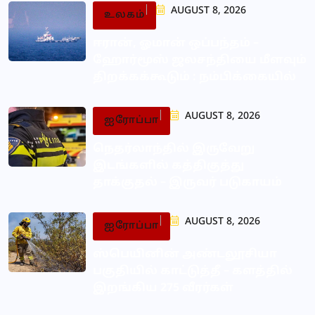
AUGUST 8, 2026
உலகம்
ஈரான், ஓமான் ஒப்பந்தம் –
ஹோர்மூஸ் ஜலசந்தியை மீளவும்
திறக்கக்கூடும் : நம்பிக்கையில்
AUGUST 8, 2026
ஐரோப்பா
நெதர்லாந்தில் இருவேறு
இடங்களில் கத்திகுத்து
தாக்குதல் – இருவர் படுகாயம்
AUGUST 8, 2026
ஐரோப்பா
ஸ்பெயினின் அண்டலூசியா
பகுதியில் காட்டுத்தீ – களத்தில்
இறங்கிய 275 வீரர்கள்