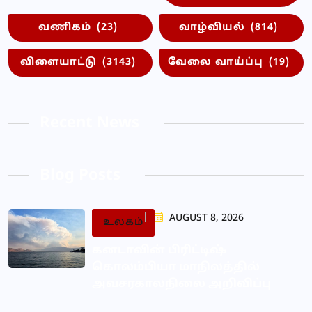
வணிகம்
(23)
வாழ்வியல்
(814)
விளையாட்டு
(3143)
வேலை வாய்ப்பு
(19)
Recent News
Blog Posts
AUGUST 8, 2026
உலகம்
கனடாவின் பிரிட்டிஷ்
கொலம்பியா மாநிலத்தில்
அவசரகாலநிலை அறிவிப்பு