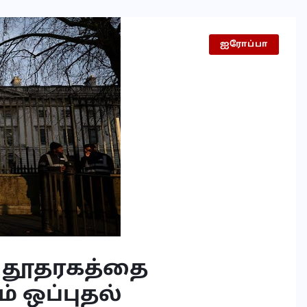
ஐரோப்பா
ன தூதரகத்தை
் ஒப்புதல்