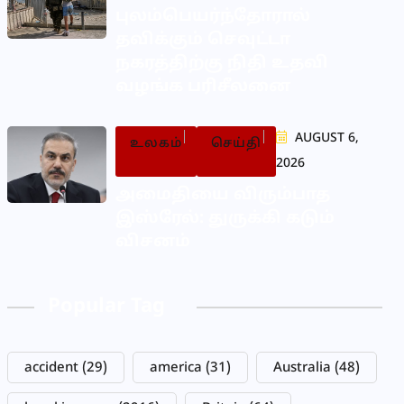
புலம்பெயர்ந்தோரால்
தவிக்கும் செவுட்டா
நகரத்திற்கு நிதி உதவி
வழங்க பரிசீலனை
AUGUST 6,
உலகம்
செய்தி
2026
அமைதியை விரும்பாத
இஸ்ரேல்: துருக்கி கடும்
விசனம்
Popular Tag
accident
(29)
america
(31)
Australia
(48)