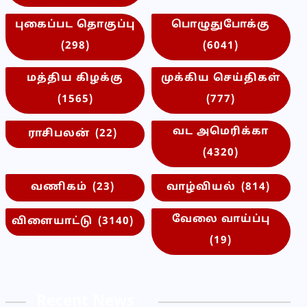
புகைப்பட தொகுப்பு
பொழுதுபோக்கு
(298)
(6041)
மத்திய கிழக்கு
முக்கிய செய்திகள்
(1565)
(777)
வட அமெரிக்கா
ராசிபலன்
(22)
(4320)
வணிகம்
(23)
வாழ்வியல்
(814)
வேலை வாய்ப்பு
விளையாட்டு
(3140)
(19)
Recent News