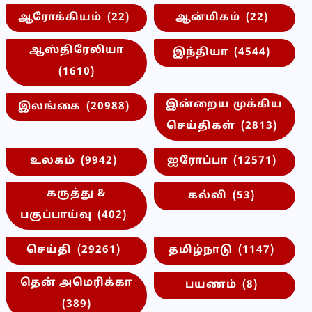
ஆரோக்கியம்
(22)
ஆன்மிகம்
(22)
ஆஸ்திரேலியா
இந்தியா
(4544)
(1610)
இன்றைய முக்கிய
இலங்கை
(20988)
செய்திகள்
(2813)
உலகம்
(9942)
ஐரோப்பா
(12571)
கருத்து &
கல்வி
(53)
பகுப்பாய்வு
(402)
செய்தி
(29261)
தமிழ்நாடு
(1147)
தென் அமெரிக்கா
பயணம்
(8)
(389)