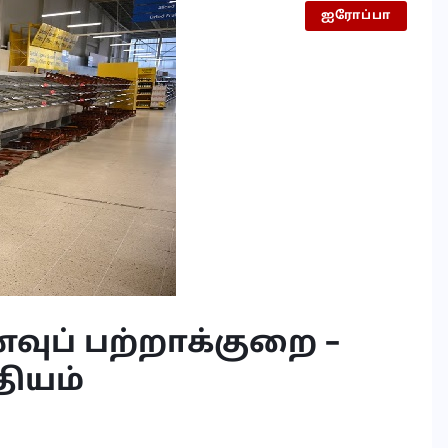
ஐரோப்பா
வுப் பற்றாக்குறை –
தியம்