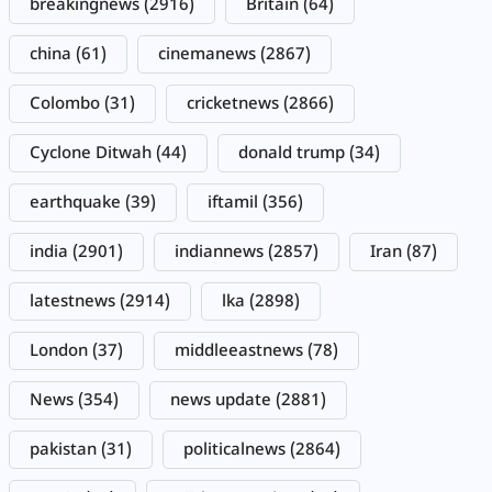
breakingnews
(2916)
Britain
(64)
china
(61)
cinemanews
(2867)
Colombo
(31)
cricketnews
(2866)
Cyclone Ditwah
(44)
donald trump
(34)
earthquake
(39)
iftamil
(356)
india
(2901)
indiannews
(2857)
Iran
(87)
latestnews
(2914)
lka
(2898)
London
(37)
middleeastnews
(78)
News
(354)
news update
(2881)
pakistan
(31)
politicalnews
(2864)