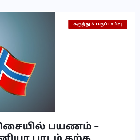
கருத்து & பகுப்பாய்வு
ிசையில் பயணம் –
னியா பாடம் கற்க