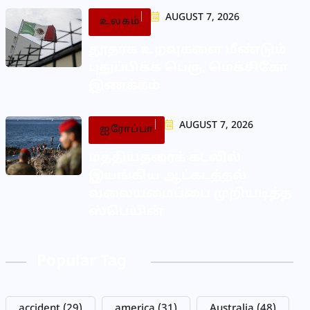
AUGUST 7, 2026
உலகம்
தூதரக உறவுகளை மீண்டும்
புதுப்பிக்க பெரு, மெக்சிகோ
இணக்கம்
AUGUST 7, 2026
ஐரோப்பா
மத்தியதரைக் கடலில்
இயங்கிய ஆட்கடத்தல்
வலையமைப்பை முறியடித்த
ஸ்பெயின்
Popular Tag
accident
(29)
america
(31)
Australia
(48)