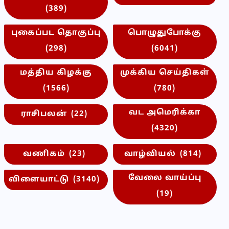
(389)
புகைப்பட தொகுப்பு
பொழுதுபோக்கு
(298)
(6041)
மத்திய கிழக்கு
முக்கிய செய்திகள்
(1566)
(780)
வட அமெரிக்கா
ராசிபலன்
(22)
(4320)
வணிகம்
(23)
வாழ்வியல்
(814)
வேலை வாய்ப்பு
விளையாட்டு
(3140)
(19)