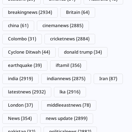
breakingnews
(2934)
Britain
(64)
china
(61)
cinemanews
(2885)
Colombo
(31)
cricketnews
(2884)
Cyclone Ditwah
(44)
donald trump
(34)
earthquake
(39)
iftamil
(356)
india
(2919)
indiannews
(2875)
Iran
(87)
latestnews
(2932)
lka
(2916)
London
(37)
middleeastnews
(78)
News
(354)
news update
(2899)