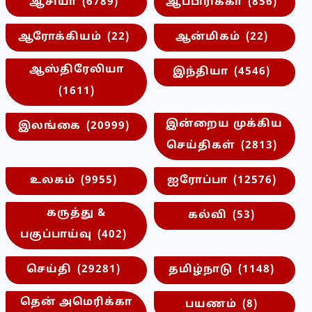
ஆசியா
(6789)
ஆப்பிரிக்கா
(856)
ஆரோக்கியம்
(22)
ஆன்மிகம்
(22)
ஆஸ்திரேலியா
இந்தியா
(4546)
(1611)
இன்றைய முக்கிய
இலங்கை
(20999)
செய்திகள்
(2813)
உலகம்
(9955)
ஐரோப்பா
(12576)
கருத்து &
கல்வி
(53)
பகுப்பாய்வு
(402)
செய்தி
(29281)
தமிழ்நாடு
(1148)
தென் அமெரிக்கா
பயணம்
(8)