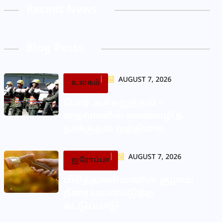
Recent News
Blog Posts
AUGUST 7, 2026
உலகம்
போர் அச்சுறுத்தல் –
தைவானில் வான்வழித்
தாக்குதல் ஒத்திகை
AUGUST 7, 2026
ஐரோப்பா
பிரித்தானியாவில் குழாய்
நீரை பயன்படுத்த
கட்டுப்பாடு