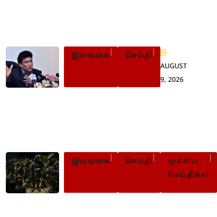
இளைஞர் புரட்சியின்போது
பின்வாங்கியது ஏன்? நாமல்
விளக்கம்
இலங்கை
செய்தி
AUGUST
9, 2026
22 ஆவது
திருத்தச்சட்டமூலத்தை
உடன் கைவிடுமாறு மனோ
வலியுறுத்து
இலங்கை
செய்தி
முக்கிய
செய்திகள்
சிறைச்சாலைகளில் தொடர்ந்து ப
பாதுகாப்பு