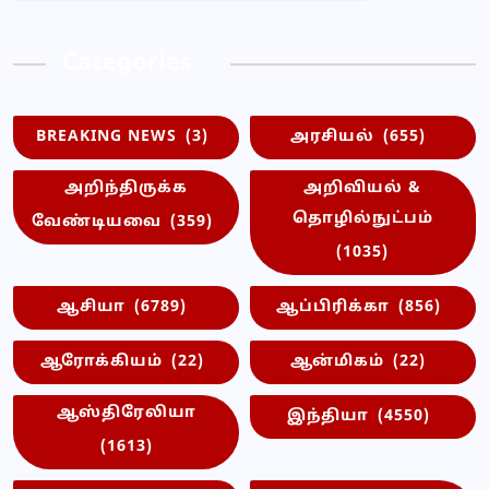
Categories
BREAKING NEWS
(3)
அரசியல்
(655)
அறிந்திருக்க
அறிவியல் &
தொழில்நுட்பம்
வேண்டியவை
(359)
(1035)
ஆசியா
(6789)
ஆப்பிரிக்கா
(856)
ஆரோக்கியம்
(22)
ஆன்மிகம்
(22)
ஆஸ்திரேலியா
இந்தியா
(4550)
(1613)