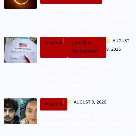
121 ஆண்டுகளுக்குப் பிறகு
தோன்றும் முழு சூரிய கிரகணம்
– ஐரோப்பிய நாடுகளில்
AUGUST
உலகம்
முக்கிய
9, 2026
செய்திகள்
H-1B விசாவில் புதிய திருத்தம் –
அமெரிக்காவை விட்டு
வெளியேற்றப்படும்
தொழிலாளர்கள்
AUGUST 9, 2026
உலகம்
டொரெண்டோவில் இந்திய
வம்சாவளி இளைஞர் மரணம் – 07
மாதங்களின் பின் சந்தேகநபர்