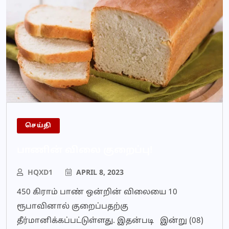
செய்தி
பாணின் விலை குறைப்பு!
HQXD1
APRIL 8, 2023
450 கிராம் பாண் ஒன்றின் விலையை 10
ரூபாவினால் குறைப்பதற்கு
தீர்மானிக்கப்பட்டுள்ளது. இதன்படி இன்று (08)