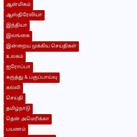
ஆன்மிகம்
ஆஸ்திரேலியா
இந்தியா
இலங்கை
இன்றைய முக்கிய செய்திகள்
உலகம்
ஐரோப்பா
கருத்து & பகுப்பாய்வு
கல்வி
செய்தி
தமிழ்நாடு
தென் அமெரிக்கா
பயணம்