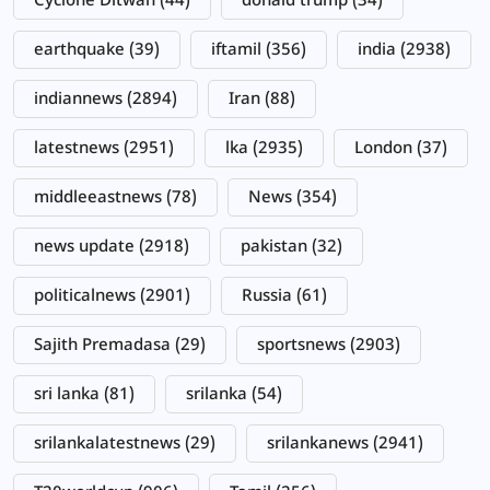
Cyclone Ditwah
(44)
donald trump
(34)
earthquake
(39)
iftamil
(356)
india
(2938)
indiannews
(2894)
Iran
(88)
latestnews
(2951)
lka
(2935)
London
(37)
middleeastnews
(78)
News
(354)
news update
(2918)
pakistan
(32)
politicalnews
(2901)
Russia
(61)
Sajith Premadasa
(29)
sportsnews
(2903)
sri lanka
(81)
srilanka
(54)
srilankalatestnews
(29)
srilankanews
(2941)