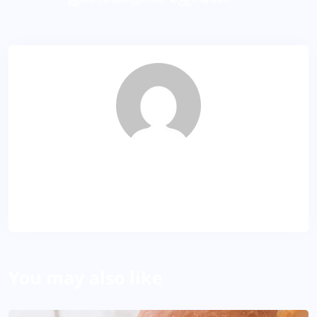
SR
About Author
You may also like