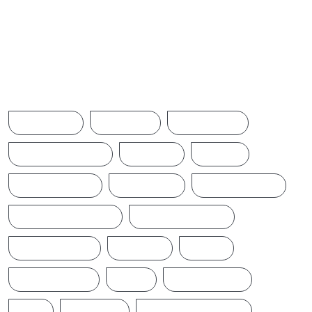
Browse Tags
ACCIDENT
AMERICA
AUSTRALIA
BREAKINGNEWS
BRITAIN
CHINA
CINEMANEWS
COLOMBO
CRICKETNEWS
CYCLONE DITWAH
DONALD TRUMP
EARTHQUAKE
IFTAMIL
INDIA
INDIANNEWS
IRAN
LATESTNEWS
LKA
LONDON
MIDDLEEASTNEWS