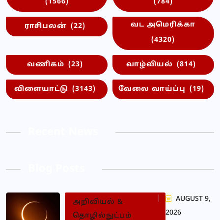
(1566)
(784)
வட அமெரிக்கா
ராசிபலன்
(22)
(4320)
வணிகம்
(23)
வாழ்வியல்
(814)
விளையாட்டு
(3143)
வேலை வாய்ப்பு
(19)
Recent News
Blog Posts
AUGUST 9,
அறிவியல் &
2026
தொழில்நுட்பம்