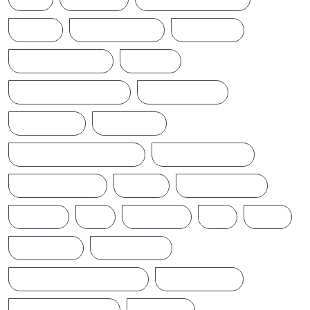
NEWS
NEWS UPDATE
PAKISTAN
POLITICALNEWS
RUSSIA
SAJITH PREMADASA
SPORTSNEWS
SRI LANKA
SRILANKA
SRILANKALATESTNEWS
SRILANKANEWS
T20WORLDCUP
TAMIL
TAMILNAADU
TRUMP
UK
UKRAINE
US
WAR
இந்தியா
இலங்கை
ஐக்கிய மக்கள் சக்தி
ஜனாதிபதி