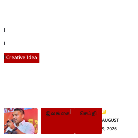
Useful Links
Company About
Contact With Us
Creative Idea
Populer Posts
இலங்கை
செய்தி
AUGUST
9, 2026