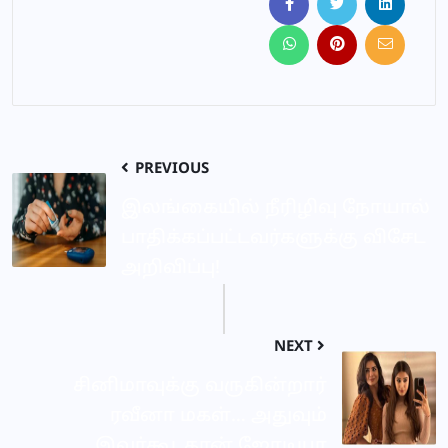
PREVIOUS
இலங்கையில் நீரிழிவு நோயால்
பாதிக்கப்பட்டவர்களுக்கு விசேட
அறிவிப்பு!
NEXT
சினிமாவுக்கு வருகின்றார்
ரவீனா மகள்… அதுவும்
இவர்கூடதான் ஜோடியா