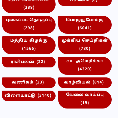
பயணம்
(8)
(389)
புகைப்பட தொகுப்பு
பொழுதுபோக்கு
(298)
(6041)
மத்திய கிழக்கு
முக்கிய செய்திகள்
(1566)
(780)
வட அமெரிக்கா
ராசிபலன்
(22)
(4320)
வணிகம்
(23)
வாழ்வியல்
(814)
வேலை வாய்ப்பு
விளையாட்டு
(3140)
(19)