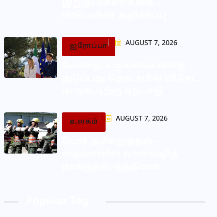
இறுதி எச்சரிக்கை –
ஸ்பெயின் அறிவிப்பு
AUGUST 7, 2026
ஐரோப்பா
போதைப்பழக்கங்களைத்
தடுப்பது தொடர்பில் விசேட
மாநாட்டிற்கு ஏற்பாடு
AUGUST 7, 2026
உலகம்
போர் அச்சுறுத்தல் –
தைவானில் வான்வழித்
தாக்குதல் ஒத்திகை
Popular Tag