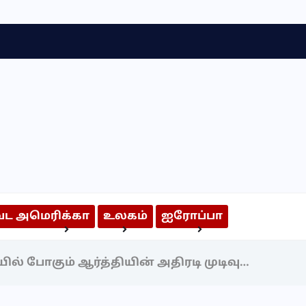
வட அமெரிக்கா
உலகம்
ஐரோப்பா
அறிந்திருக்க வேண்டியவை
அறிவியல் & தொழில்நுட்பம்
ல் போகும் ஆர்த்தியின் அதிரடி முடிவு…