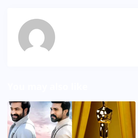
MP
About Author
You may also like