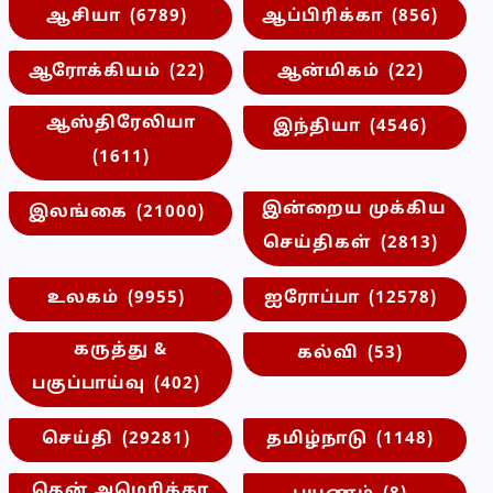
ஆசியா
(6789)
ஆப்பிரிக்கா
(856)
ஆரோக்கியம்
(22)
ஆன்மிகம்
(22)
ஆஸ்திரேலியா
இந்தியா
(4546)
(1611)
இன்றைய முக்கிய
இலங்கை
(21000)
செய்திகள்
(2813)
உலகம்
(9955)
ஐரோப்பா
(12578)
கருத்து &
கல்வி
(53)
பகுப்பாய்வு
(402)
செய்தி
(29281)
தமிழ்நாடு
(1148)
தென் அமெரிக்கா