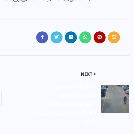
NEXT
தாய்லாந்தின்
தலைநகரில்
துப்பாக்கிச்சூடு –
பாதுகாப்பு படையினர்
பலி!