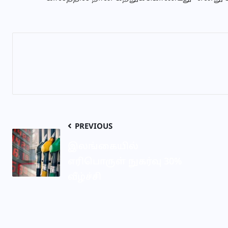
PREVIOUS
இலங்கையில்
எரிபொருள் நுகர்வு 30%
வீழ்ச்சி