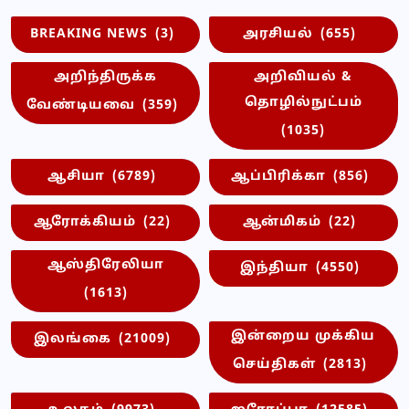
BREAKING NEWS
(3)
அரசியல்
(655)
அறிந்திருக்க
அறிவியல் &
தொழில்நுட்பம்
வேண்டியவை
(359)
(1035)
ஆசியா
(6789)
ஆப்பிரிக்கா
(856)
ஆரோக்கியம்
(22)
ஆன்மிகம்
(22)
ஆஸ்திரேலியா
இந்தியா
(4550)
(1613)
இன்றைய முக்கிய
இலங்கை
(21009)
செய்திகள்
(2813)