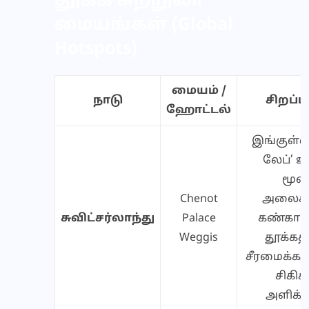
தூக்க சுற்றுலா
மையங்கள் (Global
Hotspots)
மையம் /
நாடு
சிறப்ப
ஹோட்டல்
இங்குள்ள 
லேப்’ உ
மூ
Chenot
அலைக
சுவிட்சர்லாந்து
Palace
கண்காணி
Weggis
தூக்கத
சீரமைக்க 
சிகிச
அளிக்க