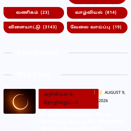
வணிகம்
(23)
வாழ்வியல்
(814)
விளையாட்டு
(3143)
வேலை வாய்ப்பு
(19)
Recent News
Blog Posts
AUGUST 9,
அறிவியல் &
2026
தொழில்நுட்பம்
121 ஆண்டுகளுக்குப் பிறகு
தோன்றும் முழு சூரிய கிரகணம்
– ஐரோப்பிய நாடுகளில்