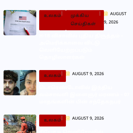
AUGUST
உலகம்
முக்கிய
9, 2026
செய்திகள்
H-1B விசாவில் புதிய திருத்தம் –
அமெரிக்காவை விட்டு
வெளியேற்றப்படும்
தொழிலாளர்கள்
AUGUST 9, 2026
உலகம்
டொரெண்டோவில் இந்திய
வம்சாவளி இளைஞர் மரணம் – 07
மாதங்களின் பின் சந்தேகநபர்
AUGUST 9, 2026
உலகம்
ரியோ டி ஜெனிரோவில்