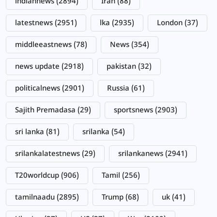
indiannews
(2894)
Iran
(88)
latestnews
(2951)
lka
(2935)
London
(37)
middleeastnews
(78)
News
(354)
news update
(2918)
pakistan
(32)
politicalnews
(2901)
Russia
(61)
Sajith Premadasa
(29)
sportsnews
(2903)
sri lanka
(81)
srilanka
(54)
srilankalatestnews
(29)
srilankanews
(2941)
T20worldcup
(906)
Tamil
(256)
tamilnaadu
(2895)
Trump
(68)
uk
(41)