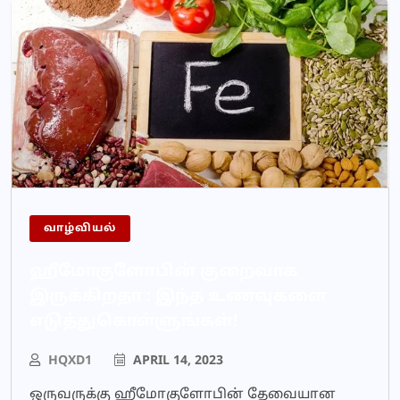
வாழ்வியல்
ஹீமோகுளோபின் குறைவாக
இருக்கிறதா : இந்த உணவுகளை
எடுத்துகொள்ளுங்கள்!
HQXD1
APRIL 14, 2023
ஒருவருக்கு ஹீமோகுளோபின் தேவையான