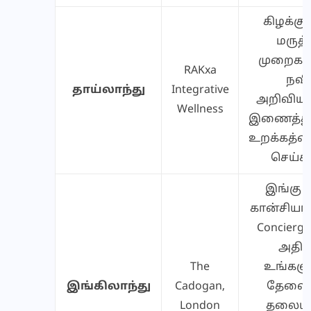
கிழக்கு 
மருத்
முறைகள
RAKxa
நவ
தாய்லாந்து
Integrative
அறிவியல
Wellness
இணைத்து 
உறக்கத்த
செய்கி
இங்கு ‘
கான்சியர்ஜ
Concierg
அதிக
The
உங்களுக
இங்கிலாந்து
Cadogan,
தேவை
London
தலை