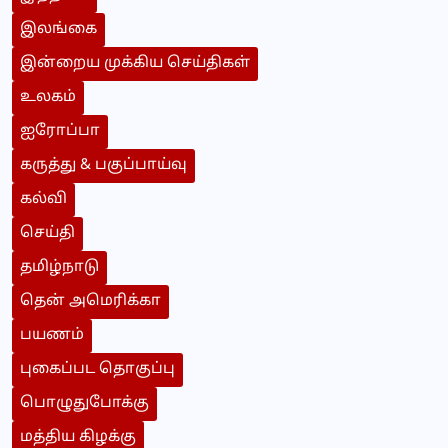
இலங்கை
இன்றைய முக்கிய செய்திகள்
உலகம்
ஐரோப்பா
கருத்து & பகுப்பாய்வு
கல்வி
செய்தி
தமிழ்நாடு
தென் அமெரிக்கா
பயணம்
புகைப்பட தொகுப்பு
பொழுதுபோக்கு
மத்திய கிழக்கு