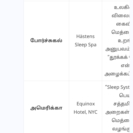
உலகின்
விலையுய
கைவ
மெத்தை
Hästens
போர்ச்சுகல்
உறங்க
Sleep Spa
அனுபவம். 
“தூக்கக் 
என்
அழைக்கப்ப
“Sleep Sys
பெயர
Equinox
சத்தமி
அமெரிக்கா
Hotel, NYC
அறைகள் மற
மெத்த
வழங்குக