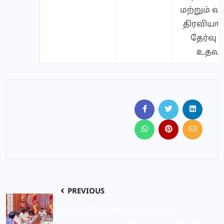
மற்றும் 
திரவியங
தேர்வு 
உதவுவ
PREVIOUS
தொழில்சார் கௌரவம்