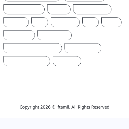
T20WORLDCUP
TAMIL
TAMILNAADU
TRUMP
UK
UKRAINE
US
WAR
இந்தியா
இலங்கை
ஐக்கிய மக்கள் சக்தி
ஜனாதிபதி
நாடாளுமன்றம்
பிரதமர்
Copyright 2026 © iftamil. All Rights Reserved