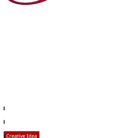
editor@iftamil.com
Useful Links
Company About
Contact With Us
Creative Idea