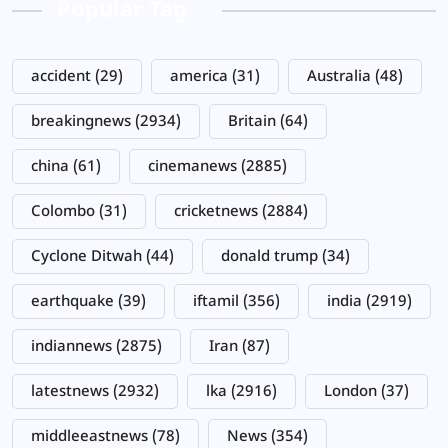
Popular Tag
accident
(29)
america
(31)
Australia
(48)
breakingnews
(2934)
Britain
(64)
china
(61)
cinemanews
(2885)
Colombo
(31)
cricketnews
(2884)
Cyclone Ditwah
(44)
donald trump
(34)
earthquake
(39)
iftamil
(356)
india
(2919)
indiannews
(2875)
Iran
(87)
latestnews
(2932)
lka
(2916)
London
(37)
middleeastnews
(78)
News
(354)