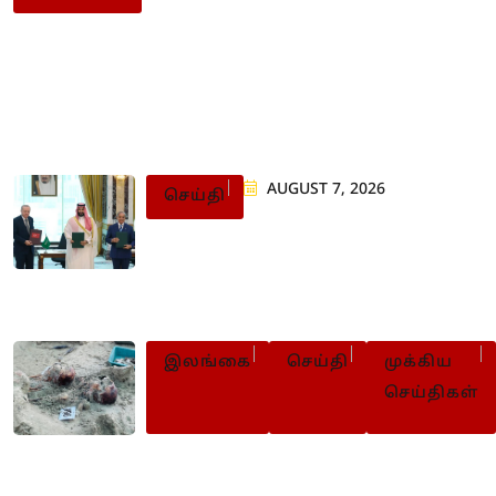
Populer Posts
AUGUST 7, 2026
செய்தி
துருக்கி, பாகிஸ்தானுடன்
சவுதி ஒப்பந்தம்: ஈரான்
விடுத்துள்ள எச்சரிக்கை
இலங்கை
செய்தி
முக்கிய
செய்திகள்
செம்மணியில் 100 நாள் அகழ்வு: 50
எலும்புக் கூடுகள் அடையாளம்