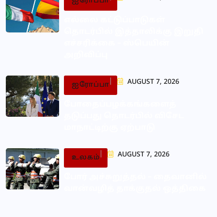
ஐரோப்பா
எல்லை கட்டுப்பாடுகள்
தொடர்பில் இத்தாலிக்கு இறுதி
எச்சரிக்கை – ஸ்பெயின்
அறிவிப்பு
AUGUST 7, 2026
ஐரோப்பா
போதைப்பழக்கங்களைத்
தடுப்பது தொடர்பில் விசேட
மாநாட்டிற்கு ஏற்பாடு
AUGUST 7, 2026
உலகம்
போர் அச்சுறுத்தல் – தைவானில்
வான்வழித் தாக்குதல் ஒத்திகை