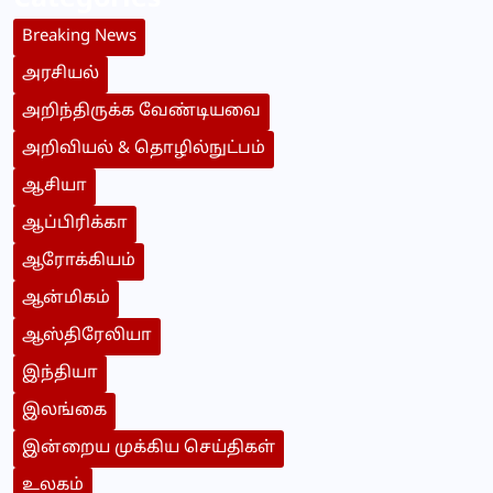
Breaking News
அரசியல்
அறிந்திருக்க வேண்டியவை
அறிவியல் & தொழில்நுட்பம்
ஆசியா
ஆப்பிரிக்கா
ஆரோக்கியம்
ஆன்மிகம்
ஆஸ்திரேலியா
இந்தியா
இலங்கை
இன்றைய முக்கிய செய்திகள்
உலகம்