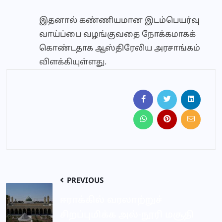
இதனால் கண்ணியமான இடம்பெயர்வு
வாய்ப்பை வழங்குவதை நோக்கமாகக்
கொண்டதாக ஆஸ்திரேலிய அரசாங்கம்
விளக்கியுள்ளது.
PREVIOUS
ஈராக்கில் வரலாற்றுச்
சிறப்புமிக்க அல்-நூரி மசூதி