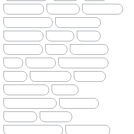
CINEMANEWS
COLOMBO
CRICKETNEWS
CYCLONE DITWAH
DONALD TRUMP
EARTHQUAKE
IFTAMIL
INDIA
INDIANNEWS
IRAN
LATESTNEWS
LKA
LONDON
MIDDLEEASTNEWS
NEWS
NEWS UPDATE
PAKISTAN
POLITICALNEWS
RUSSIA
SAJITH PREMADASA
SPORTSNEWS
SRI LANKA
SRILANKA
SRILANKALATESTNEWS
SRILANKANEWS