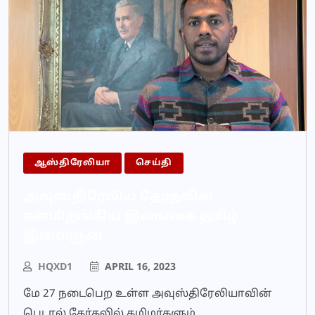
ஆஸ்திரேலியா
செய்தி
அவுஸ்திரேலிய தேர்தலில்
களமிறங்கிய இலங்கை தமிழ்
இளைஞன்
HQXD1
APRIL 16, 2023
மே 27 நடைபெற உள்ள அவுஸ்திரேலியாவின்
பெடரல் தேர்தலில் தமிழர்களும்