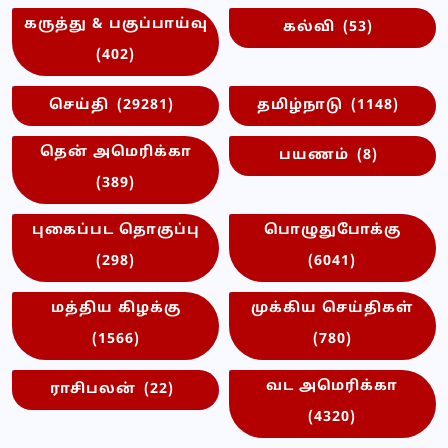
கருத்து & பகுப்பாய்வு
கல்வி
(53)
(402)
செய்தி
(29281)
தமிழ்நாடு
(1148)
தென் அமெரிக்கா
பயணம்
(8)
(389)
புகைப்பட தொகுப்பு
பொழுதுபோக்கு
(298)
(6041)
மத்திய கிழக்கு
முக்கிய செய்திகள்
(1566)
(780)
வட அமெரிக்கா
ராசிபலன்
(22)
(4320)