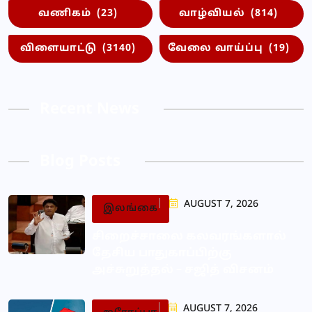
வணிகம்
(23)
வாழ்வியல்
(814)
விளையாட்டு
(3140)
வேலை வாய்ப்பு
(19)
Recent News
Blog Posts
AUGUST 7, 2026
இலங்கை
சிறைச்சாலை கலவரங்களால்
தேசிய பாதுகாப்பிற்கு
அச்சுறுத்தல் – சஜித் விசனம்
AUGUST 7, 2026