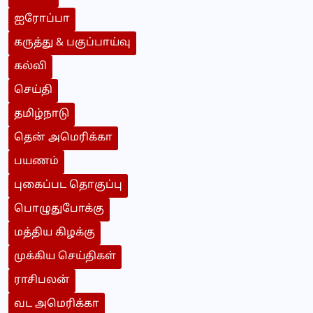
ஐரோப்பா
கருத்து & பகுப்பாய்வு
கல்வி
செய்தி
தமிழ்நாடு
தென் அமெரிக்கா
பயணம்
புகைப்பட தொகுப்பு
பொழுதுபோக்கு
மத்திய கிழக்கு
முக்கிய செய்திகள்
ராசிபலன்
வட அமெரிக்கா