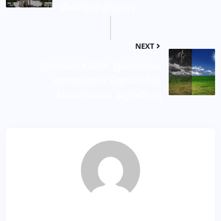
மீண்டும் திறப்பு
NEXT
இலங்கையின் இன்றைய
காலநிலை தொடர்பில்
வெளியான அறிவிப்பு
SR