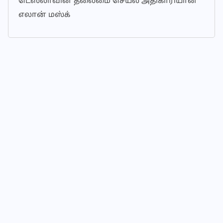
டெஸ்லாவின் தலைமை செயல் அதிகாரியான
எலான் மஸ்க்