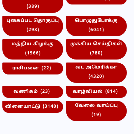
(389)
புகைப்பட தொகுப்பு
பொழுதுபோக்கு
(298)
(6041)
மத்திய கிழக்கு
முக்கிய செய்திகள்
(1566)
(780)
வட அமெரிக்கா
ராசிபலன்
(22)
(4320)
வணிகம்
(23)
வாழ்வியல்
(814)
வேலை வாய்ப்பு
விளையாட்டு
(3140)
(19)