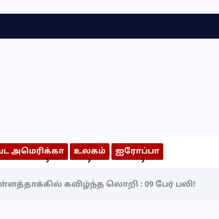
வட அமெரிக்கா
உலகம்
ஐரோப்பா
அறிந்திருக்க வேண்டியவை
அறிவியல் & தொழில்நுட்பம்
்ளத்தாக்கில் கவிழ்ந்த லொறி : 09 பேர் பலி!