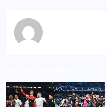
VD
About Author
You may also like