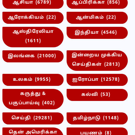
ஆசியா
(6789)
ஆப்பிரிக்கா
(856)
ஆரோக்கியம்
(22)
ஆன்மிகம்
(22)
ஆஸ்திரேலியா
இந்தியா
(4546)
(1611)
இன்றைய முக்கிய
இலங்கை
(21000)
செய்திகள்
(2813)
உலகம்
(9955)
ஐரோப்பா
(12578)
கருத்து &
கல்வி
(53)
பகுப்பாய்வு
(402)
செய்தி
(29281)
தமிழ்நாடு
(1148)
தென் அமெரிக்கா
பயணம்
(8)