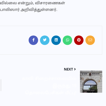
யவில்லை என்றும், விசாரணைகள்
 பொலிஸார் அறிவித்துள்ளனர்.
NEXT
காலி சிறைச்சாலையில்
இருந்து 19
தொலைபேசிகள் மீட்பு!