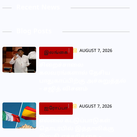
Recent News
Blog Posts
AUGUST 7, 2026
இலங்கை
சிறைச்சாலை
கலவரங்களால் தேசிய
பாதுகாப்பிற்கு அச்சுறுத்தல்
– சஜித் விசனம்
AUGUST 7, 2026
ஐரோப்பா
எல்லை கட்டுப்பாடுகள்
தொடர்பில் இத்தாலிக்கு
இறுதி எச்சரிக்கை –