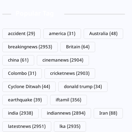
Popular Tag
accident
(29)
america
(31)
Australia
(48)
breakingnews
(2953)
Britain
(64)
china
(61)
cinemanews
(2904)
Colombo
(31)
cricketnews
(2903)
Cyclone Ditwah
(44)
donald trump
(34)
earthquake
(39)
iftamil
(356)
india
(2938)
indiannews
(2894)
Iran
(88)
latestnews
(2951)
lka
(2935)