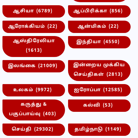
ஆசியா
(6789)
ஆப்பிரிக்கா
(856)
ஆரோக்கியம்
(22)
ஆன்மிகம்
(22)
ஆஸ்திரேலியா
இந்தியா
(4550)
(1613)
இன்றைய முக்கிய
இலங்கை
(21009)
செய்திகள்
(2813)
உலகம்
(9972)
ஐரோப்பா
(12585)
கருத்து &
கல்வி
(53)
பகுப்பாய்வு
(403)
செய்தி
(29302)
தமிழ்நாடு
(1149)