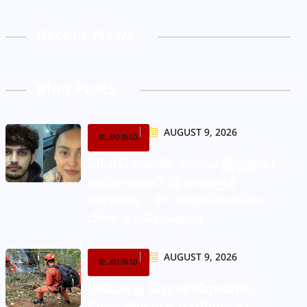
Recent News
Blog Posts
AUGUST 9, 2026
உலகம்
டொரெண்டோவில் இந்திய
வம்சாவளி இளைஞர்
மரணம் – 07 மாதங்களின்
பின் சந்தேகநபர்
AUGUST 9, 2026
உலகம்
ரியோ டி ஜெனிரோவில்