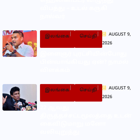
ஹெலிகாப்டர் விழுந்து
விபத்து – உடல் கருகி
நால்வர்
AUGUST 9,
இலங்கை
செய்தி
2026
இளைஞர் புரட்சியின்போது
பின்வாங்கியது ஏன்? நாமல்
விளக்கம்
AUGUST 9,
இலங்கை
செய்தி
2026
22 ஆவது
திருத்தச்சட்டமூலத்தை உடன்
கைவிடுமாறு மனோ
வலியுறுத்து