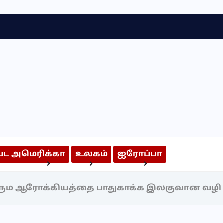
வட அமெரிக்கா
உலகம்
ஐரோப்பா
அறிந்திருக்க வேண்டியவை
அறிவியல் & தொழில்நுட்பம்
சரும ஆரோக்கியத்தை பாதுகாக்க இலகுவான வழி