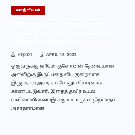
வாழ்வியல்
ஹீமோகுளோபின் குறைவாக
இருக்கிறதா : இந்த உணவுகளை
எடுத்துகொள்ளுங்கள்!
HQXD1
APRIL 14, 2023
ஒருவருக்கு ஹீமோகுளோபின் தேவையான
அளவிற்கு இருப்பதை விட குறைவாக
இருந்தால் அவர் எப்போதும் சோர்வாக
காணப்படுவார். இதைத் தவிர உடல்
வலிமையின்மைஇ சருமம் மஞ்சள் நிறமாதல்,
அசாதாரமான