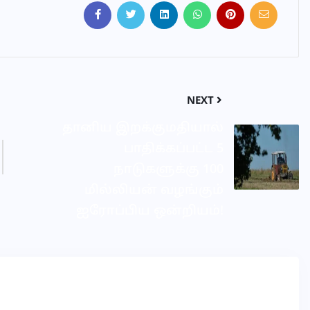
NEXT
தானிய இறக்குமதியால்
பாதிக்கப்பட்ட 5
நாடுகளுக்கு 100
மில்லியன் வழங்கும்
ஐரோப்பிய ஒன்றியம்!