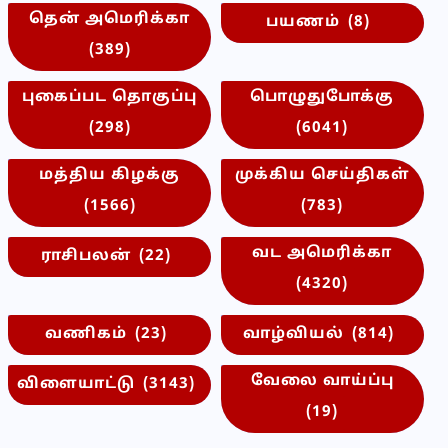
தென் அமெரிக்கா
பயணம்
(8)
(389)
புகைப்பட தொகுப்பு
பொழுதுபோக்கு
(298)
(6041)
மத்திய கிழக்கு
முக்கிய செய்திகள்
(1566)
(783)
வட அமெரிக்கா
ராசிபலன்
(22)
(4320)
வணிகம்
(23)
வாழ்வியல்
(814)
வேலை வாய்ப்பு
விளையாட்டு
(3143)
(19)