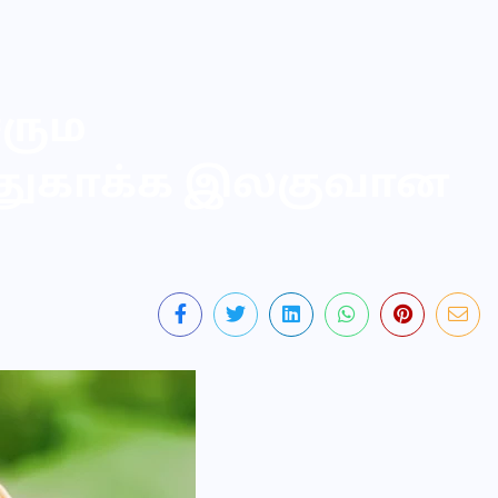
சரும
துகாக்க இலகுவான