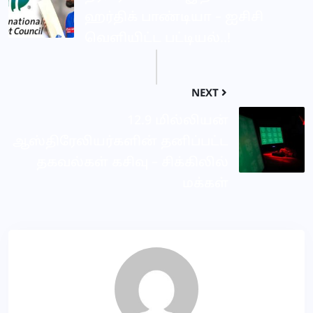
ஹர்திக் பாண்டியா – ஐசிசி
வெளியிட்ட பட்டியல்..!
NEXT
12.9 மில்லியன்
ஆஸ்திரேலியர்களின் தனிப்பட்ட
தகவல்கள் கசிவு – சிக்கிலில்
மக்கள்