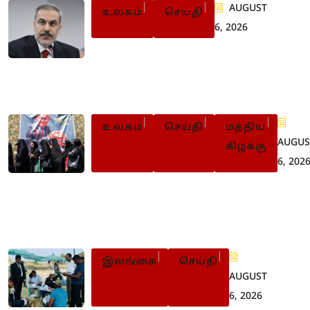
AUGUST
உலகம்
செய்தி
6, 2026
அமைதியை விரும்பாத
இஸ்ரேல்: துருக்கி கடும்
விசனம்
உலகம்
செய்தி
மத்திய
AUGUS
கிழக்கு
6, 202
ஈரானில் இறுக்கமடையும்
பாதுகாப்புக் கட்டுப்பாடு: 56 பேருக்க
மரண தண்டனை
இலங்கை
செய்தி
AUGUST
6, 2026