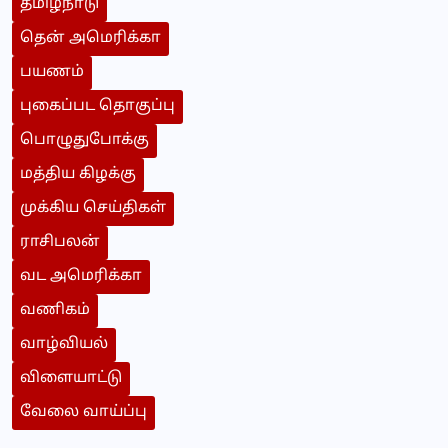
தமிழ்நாடு
தென் அமெரிக்கா
பயணம்
புகைப்பட தொகுப்பு
பொழுதுபோக்கு
மத்திய கிழக்கு
முக்கிய செய்திகள்
ராசிபலன்
வட அமெரிக்கா
வணிகம்
வாழ்வியல்
விளையாட்டு
வேலை வாய்ப்பு