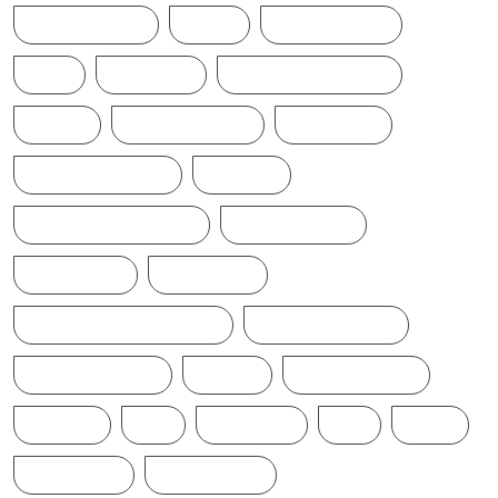
INDIANNEWS
IRAN
LATESTNEWS
LKA
LONDON
MIDDLEEASTNEWS
NEWS
NEWS UPDATE
PAKISTAN
POLITICALNEWS
RUSSIA
SAJITH PREMADASA
SPORTSNEWS
SRI LANKA
SRILANKA
SRILANKALATESTNEWS
SRILANKANEWS
T20WORLDCUP
TAMIL
TAMILNAADU
TRUMP
UK
UKRAINE
US
WAR
இந்தியா
இலங்கை