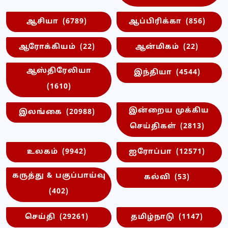
ஆசியா
(6789)
ஆப்பிரிக்கா
(856)
ஆரோக்கியம்
(22)
ஆன்மிகம்
(22)
ஆஸ்திரேலியா
இந்தியா
(4544)
(1610)
இன்றைய முக்கிய
இலங்கை
(20988)
செய்திகள்
(2813)
உலகம்
(9942)
ஐரோப்பா
(12571)
கருத்து & பகுப்பாய்வு
கல்வி
(53)
(402)
செய்தி
(29261)
தமிழ்நாடு
(1147)