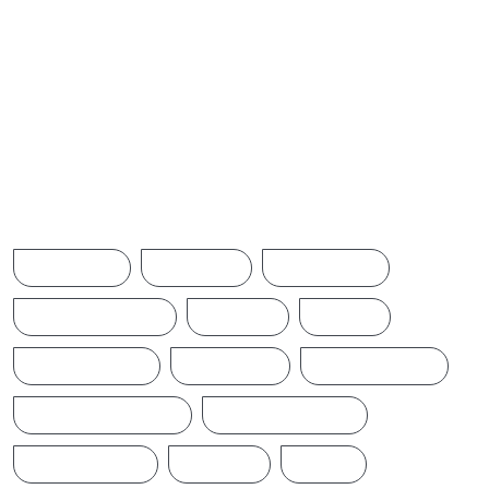
செம்மணி புதைகுழி: 500ஐ
நெருங்கியது எலும்புக்
கூடுகளின் எண்ணிக்கை
Browse Tags
ACCIDENT
AMERICA
AUSTRALIA
BREAKINGNEWS
BRITAIN
CHINA
CINEMANEWS
COLOMBO
CRICKETNEWS
CYCLONE DITWAH
DONALD TRUMP
EARTHQUAKE
IFTAMIL
INDIA