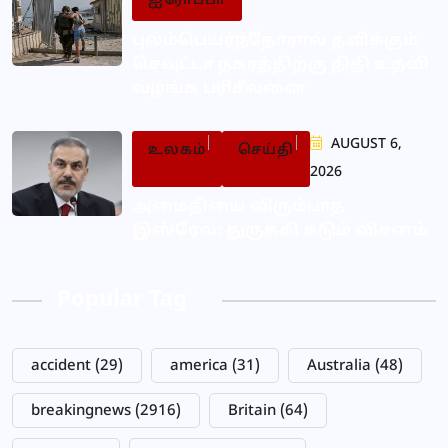
ஐரோப்பா
புலம்பெயர்ந்தோரால் தவிக்கும்
செவுட்டா நகரத்திற்கு நிதி உதவி
வழங்க பரிசீலனை
AUGUST 6,
உலகம்
செய்தி
2026
அமைதியை விரும்பாத
இஸ்ரேல்: துருக்கி கடும் விசனம்
Popular Tag
accident
(29)
america
(31)
Australia
(48)
breakingnews
(2916)
Britain
(64)