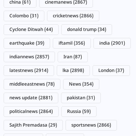
china
(61)
cinemanews
(2867)
Colombo
(31)
cricketnews
(2866)
Cyclone Ditwah
(44)
donald trump
(34)
earthquake
(39)
iftamil
(356)
india
(2901)
indiannews
(2857)
Iran
(87)
latestnews
(2914)
lka
(2898)
London
(37)
middleeastnews
(78)
News
(354)
news update
(2881)
pakistan
(31)
politicalnews
(2864)
Russia
(59)
Sajith Premadasa
(29)
sportsnews
(2866)