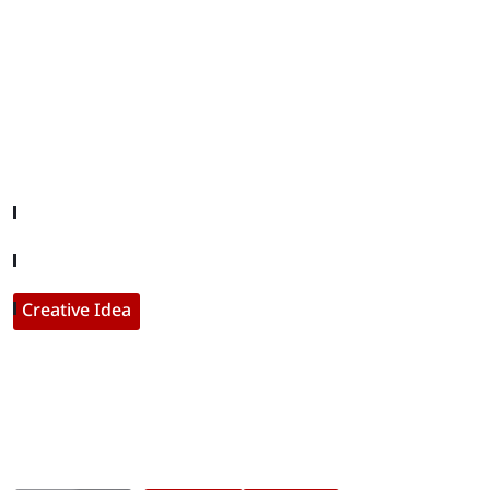
Useful Links
Company About
Contact With Us
Creative Idea
Populer Posts