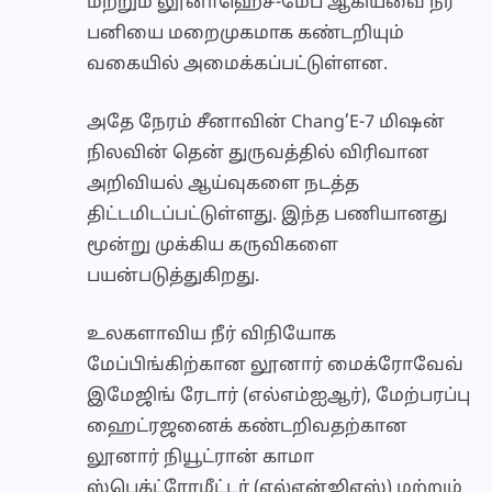
மற்றும் லூனாஹெச்-மேப் ஆகியவை நீர்
பனியை மறைமுகமாக கண்டறியும்
வகையில் அமைக்கப்பட்டுள்ளன.
அதே நேரம் சீனாவின் Chang’E-7 மிஷன்
நிலவின் தென் துருவத்தில் விரிவான
அறிவியல் ஆய்வுகளை நடத்த
திட்டமிடப்பட்டுள்ளது. இந்த பணியானது
மூன்று முக்கிய கருவிகளை
பயன்படுத்துகிறது.
உலகளாவிய நீர் விநியோக
மேப்பிங்கிற்கான லூனார் மைக்ரோவேவ்
இமேஜிங் ரேடார் (எல்எம்ஐஆர்), மேற்பரப்பு
ஹைட்ரஜனைக் கண்டறிவதற்கான
லூனார் நியூட்ரான் காமா
ஸ்பெக்ட்ரோமீட்டர் (எல்என்ஜிஎஸ்) மற்றும்