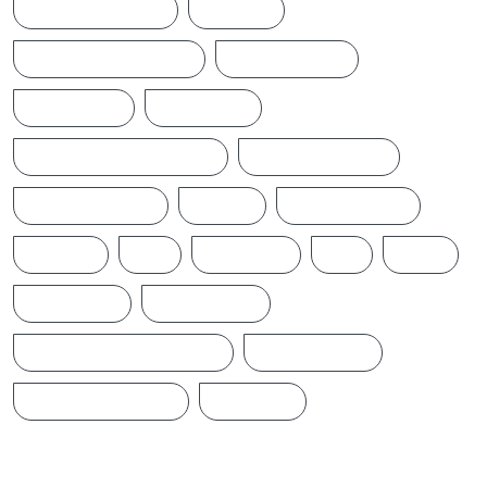
POLITICALNEWS
RUSSIA
SAJITH PREMADASA
SPORTSNEWS
SRI LANKA
SRILANKA
SRILANKALATESTNEWS
SRILANKANEWS
T20WORLDCUP
TAMIL
TAMILNAADU
TRUMP
UK
UKRAINE
US
WAR
இந்தியா
இலங்கை
ஐக்கிய மக்கள் சக்தி
ஜனாதிபதி
நாடாளுமன்றம்
பிரதமர்