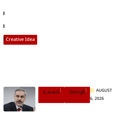
Company About
Contact With Us
Creative Idea
Populer Posts
AUGUST
உலகம்
செய்தி
6, 2026
அமைதியை விரும்பாத
இஸ்ரேல்: துருக்கி கடும்
விசனம்