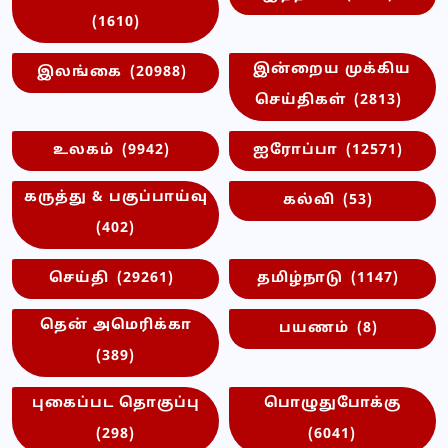
(1610)
இன்றைய முக்கிய
இலங்கை
(20988)
செய்திகள்
(2813)
உலகம்
(9942)
ஐரோப்பா
(12571)
கருத்து & பகுப்பாய்வு
கல்வி
(53)
(402)
செய்தி
(29261)
தமிழ்நாடு
(1147)
தென் அமெரிக்கா
பயணம்
(8)
(389)
புகைப்பட தொகுப்பு
பொழுதுபோக்கு
(298)
(6041)