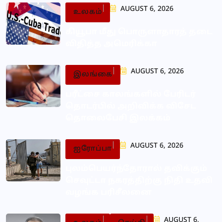
AUGUST 6, 2026
உலகம்
கியூபா மீது பொருளாதாரத் தடை
விதித்த அமெரிக்கா
AUGUST 6, 2026
இலங்கை
பரீட்சை காலங்களில் பேரிடர்
தொடர்பில் அறிவிக்க விசேட
தொலைபேசி இலக்கம்
AUGUST 6, 2026
ஐரோப்பா
புலம்பெயர்ந்தோரால் தவிக்கும்
செவுட்டா நகரத்திற்கு நிதி உதவி
வழங்க பரிசீலனை
AUGUST 6,