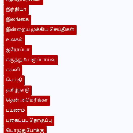
இந்தியா
இலங்கை
இன்றைய முக்கிய செய்திகள்
உலகம்
ஐரோப்பா
கருத்து & பகுப்பாய்வு
கல்வி
செய்தி
தமிழ்நாடு
தென் அமெரிக்கா
பயணம்
புகைப்பட தொகுப்பு
பொழுதுபோக்கு