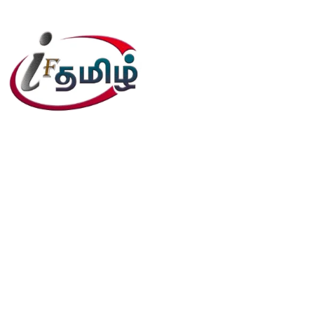
editor@iftamil.com
Useful Links