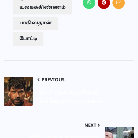
உலகக்கிண்ணம்
பாகிஸ்தான்
போட்டி
PREVIOUS
‘லீடர்’ ஆக வருகிறார்
லெஜெண்ட் சரவணன்!
NEXT
நீதிமன்ற உத்தரவுகளை