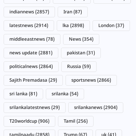
indiannews
(2857)
Iran
(87)
latestnews
(2914)
lka
(2898)
London
(37)
middleeastnews
(78)
News
(354)
news update
(2881)
pakistan
(31)
politicalnews
(2864)
Russia
(59)
Sajith Premadasa
(29)
sportsnews
(2866)
sri lanka
(81)
srilanka
(54)
srilankalatestnews
(29)
srilankanews
(2904)
T20worldcup
(906)
Tamil
(256)
tamilnaadu
(2858)
Trump
(67)
uk
(41)