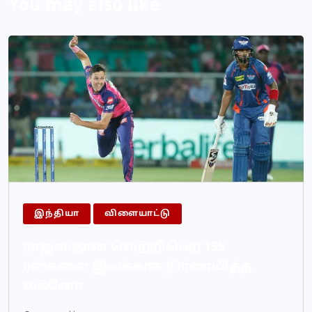
You may also like
இந்தியா
விளையாட்டு
ராஜஸ்தான் வெற்றிபெற 155
ரன்களை இலக்காக நிர்ணயித்த
லக்னோ