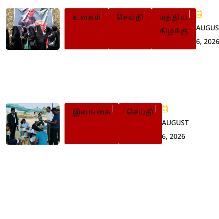
உலகம்
செய்தி
மத்திய
AUGUS
கிழக்கு
6, 202
ஈரானில் இறுக்கமடையும்
பாதுகாப்புக் கட்டுப்பாடு: 56 பேருக்க
மரண தண்டனை
இலங்கை
செய்தி
AUGUST
6, 2026
செம்மணி புதைகுழி: 500ஐ
நெருங்கியது எலும்புக்
கூடுகளின் எண்ணிக்கை