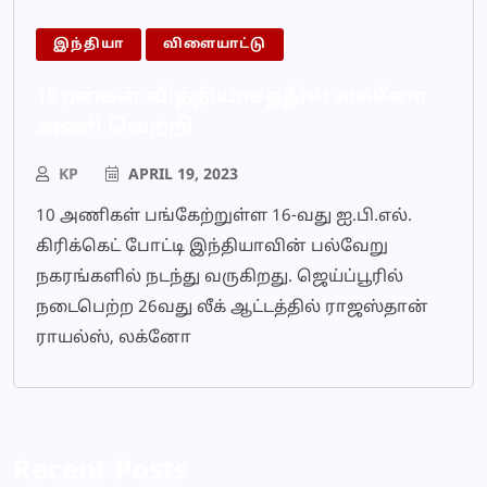
இந்தியா
விளையாட்டு
10 ரன்கள் வித்தியாசத்தில் லக்னோ
அணி வெற்றி
KP
APRIL 19, 2023
10 அணிகள் பங்கேற்றுள்ள 16-வது ஐ.பி.எல்.
கிரிக்கெட் போட்டி இந்தியாவின் பல்வேறு
நகரங்களில் நடந்து வருகிறது. ஜெய்ப்பூரில்
நடைபெற்ற 26வது லீக் ஆட்டத்தில் ராஜஸ்தான்
ராயல்ஸ், லக்னோ
Recent Posts