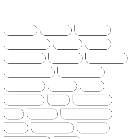
Browse Tags
ACCIDENT
AMERICA
AUSTRALIA
BREAKINGNEWS
BRITAIN
CHINA
CINEMANEWS
COLOMBO
CRICKETNEWS
CYCLONE DITWAH
DONALD TRUMP
EARTHQUAKE
IFTAMIL
INDIA
INDIANNEWS
IRAN
LATESTNEWS
LKA
LONDON
MIDDLEEASTNEWS
NEWS
NEWS UPDATE
PAKISTAN