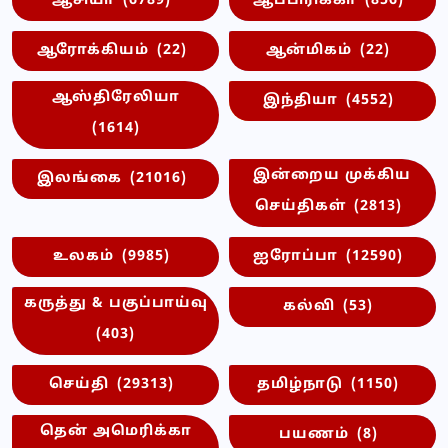
ஆசியா
(6789)
ஆப்பிரிக்கா
(856)
ஆரோக்கியம்
(22)
ஆன்மிகம்
(22)
ஆஸ்திரேலியா
இந்தியா
(4552)
(1614)
இன்றைய முக்கிய
இலங்கை
(21016)
செய்திகள்
(2813)
உலகம்
(9985)
ஐரோப்பா
(12590)
கருத்து & பகுப்பாய்வு
கல்வி
(53)
(403)
செய்தி
(29313)
தமிழ்நாடு
(1150)
தென் அமெரிக்கா
பயணம்
(8)