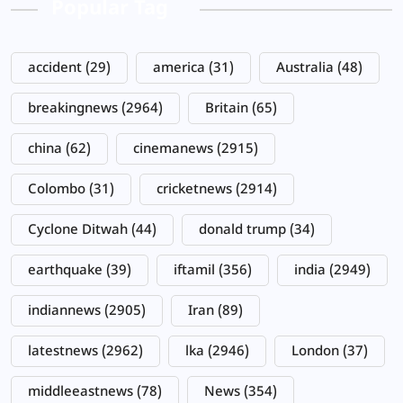
Popular Tag
accident
(29)
america
(31)
Australia
(48)
breakingnews
(2964)
Britain
(65)
china
(62)
cinemanews
(2915)
Colombo
(31)
cricketnews
(2914)
Cyclone Ditwah
(44)
donald trump
(34)
earthquake
(39)
iftamil
(356)
india
(2949)
indiannews
(2905)
Iran
(89)
latestnews
(2962)
lka
(2946)
London
(37)
middleeastnews
(78)
News
(354)