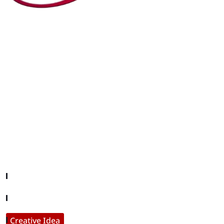
editor@iftamil.com
Useful Links
Company About
Contact With Us
Creative Idea