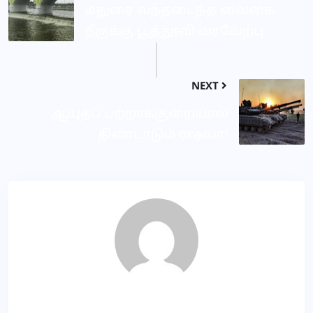
மதுரை வந்தடைந்த வைகை
நீருக்கு பூத்தூவி வரவேற்பு
NEXT
ஆயுதப் பற்றாக்குறையால்
திண்டாடும் ரஷ்யா!
NR