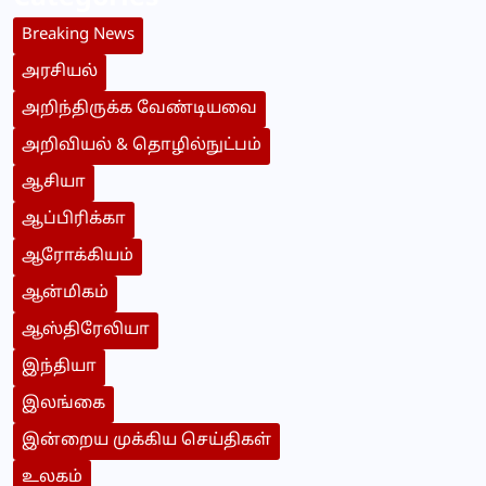
Breaking News
அரசியல்
அறிந்திருக்க வேண்டியவை
அறிவியல் & தொழில்நுட்பம்
ஆசியா
ஆப்பிரிக்கா
ஆரோக்கியம்
ஆன்மிகம்
ஆஸ்திரேலியா
இந்தியா
இலங்கை
இன்றைய முக்கிய செய்திகள்
உலகம்