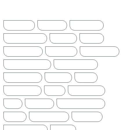
Browse Tags
ACCIDENT
AMERICA
AUSTRALIA
BREAKINGNEWS
BRITAIN
CHINA
CINEMANEWS
COLOMBO
CRICKETNEWS
CYCLONE DITWAH
DONALD TRUMP
EARTHQUAKE
IFTAMIL
INDIA
INDIANNEWS
IRAN
LATESTNEWS
LKA
LONDON
MIDDLEEASTNEWS
NEWS
NEWS UPDATE
PAKISTAN