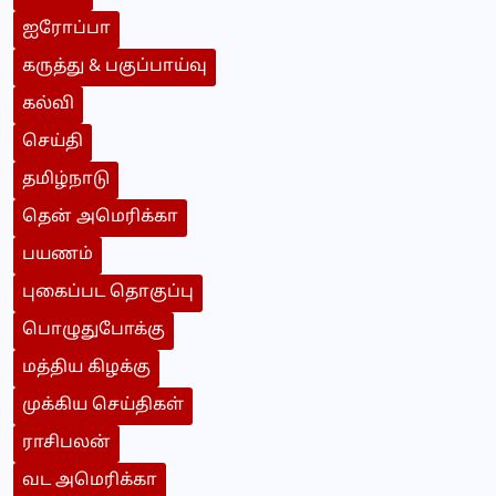
ஐரோப்பா
கருத்து & பகுப்பாய்வு
கல்வி
செய்தி
தமிழ்நாடு
தென் அமெரிக்கா
பயணம்
புகைப்பட தொகுப்பு
பொழுதுபோக்கு
மத்திய கிழக்கு
முக்கிய செய்திகள்
ராசிபலன்
வட அமெரிக்கா