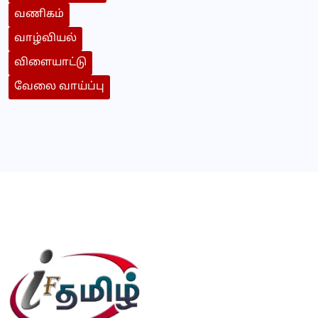
வணிகம்
வாழ்வியல்
விளையாட்டு
வேலை வாய்ப்பு