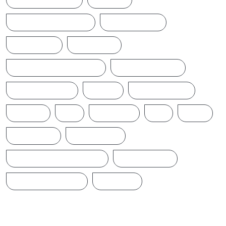
POLITICALNEWS
RUSSIA
SAJITH PREMADASA
SPORTSNEWS
SRI LANKA
SRILANKA
SRILANKALATESTNEWS
SRILANKANEWS
T20WORLDCUP
TAMIL
TAMILNAADU
TRUMP
UK
UKRAINE
US
WAR
இந்தியா
இலங்கை
ஐக்கிய மக்கள் சக்தி
ஜனாதிபதி
நாடாளுமன்றம்
பிரதமர்