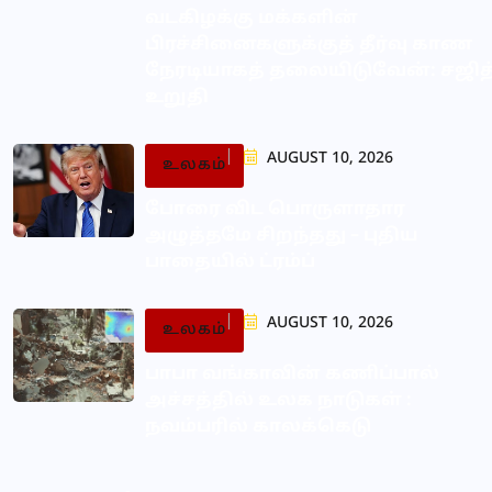
வடகிழக்கு மக்களின்
பிரச்சினைகளுக்குத் தீர்வு காண
நேரடியாகத் தலையிடுவேன்: சஜித
உறுதி
AUGUST 10, 2026
உலகம்
போரை விட பொருளாதார
அழுத்தமே சிறந்தது – புதிய
பாதையில் ட்ரம்ப்
AUGUST 10, 2026
உலகம்
பாபா வங்காவின் கணிப்பால்
அச்சத்தில் உலக நாடுகள் :
நவம்பரில் காலக்கெடு