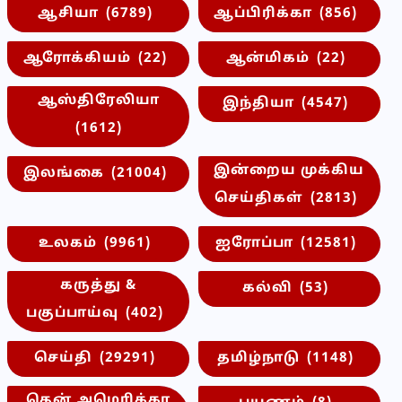
ஆசியா
(6789)
ஆப்பிரிக்கா
(856)
ஆரோக்கியம்
(22)
ஆன்மிகம்
(22)
ஆஸ்திரேலியா
இந்தியா
(4547)
(1612)
இன்றைய முக்கிய
இலங்கை
(21004)
செய்திகள்
(2813)
உலகம்
(9961)
ஐரோப்பா
(12581)
கருத்து &
கல்வி
(53)
பகுப்பாய்வு
(402)
செய்தி
(29291)
தமிழ்நாடு
(1148)
தென் அமெரிக்கா