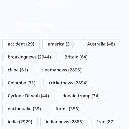
கதவடைப்பு
Popular Tag
accident
(29)
america
(31)
Australia
(48)
breakingnews
(2944)
Britain
(64)
china
(61)
cinemanews
(2895)
Colombo
(31)
cricketnews
(2894)
Cyclone Ditwah
(44)
donald trump
(34)
earthquake
(39)
iftamil
(356)
india
(2929)
indiannews
(2885)
Iran
(87)