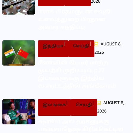
2026
ஈராக் பிரதமருடன் சவுதி
உளவுத்துறை பிரதான
அவசர சந்திப்பு
AUGUST 8,
இந்தியா
செய்தி
2026
சீனாவின் பெயர் மாற்ற
முயற்சி முறியடிப்பு: 27
இடங்களுக்கு இந்திய
வரைபடத்தில் அங்கீகாரம்
AUGUST 8,
இலங்கை
செய்தி
2026
ஷாகிப் அல் ஹசனுக்கு
பங்களாதேஷ் கிரிக்கெட்டில்