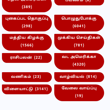
பயணம்
(8)
(389)
புகைப்பட தொகுப்பு
பொழுதுபோக்கு
(298)
(6041)
மத்திய கிழக்கு
முக்கிய செய்திகள்
(1566)
(781)
வட அமெரிக்கா
ராசிபலன்
(22)
(4320)
வணிகம்
(23)
வாழ்வியல்
(814)
வேலை வாய்ப்பு
விளையாட்டு
(3141)
(19)