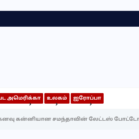
வட அமெரிக்கா
உலகம்
ஐரோப்பா
அறிந்திருக்க வேண்டியவை
அறிவியல் & தொழில்நுட்பம்
னவு கன்னியான சமந்தாவின் லேட்டஸ் போட்ட