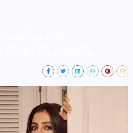
கன்னியான
ஸ் போட்டோஷூட்