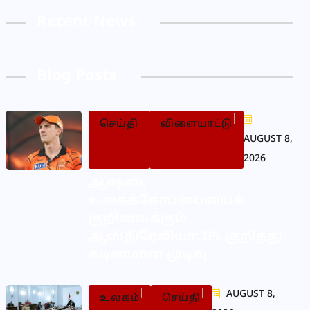
Recent News
Blog Posts
செய்தி
விளையாட்டு
AUGUST 8,
2026
ஆஷஸ்,
உலகக்கோப்பையைக்
குறிவைக்கும்
ஆஸ்திரேலியா: IPL குறித்து
கடினமான முடிவு
AUGUST 8,
உலகம்
செய்தி