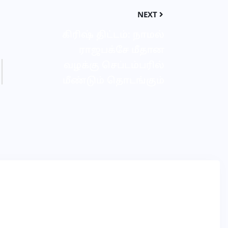
NEXT
கிரிஷ் திட்டம்: நாமல்
ராஜபக்சே மீதான
வழக்கு செப்டம்பரில்
மீண்டும் தொடங்கும்