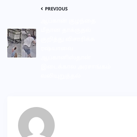
PREVIOUS
ஆப்கான் குழந்தை
மீதான தாக்குதல்
குறித்து விசாரிக்க
ரஷ்யாவை
ஆப்கானிஸ்தான்
இடைக்கால அரசாங்கம்
வலியுறுத்தல்
MP
About Author