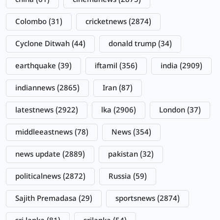
china
(61)
cinemanews
(2875)
Colombo
(31)
cricketnews
(2874)
Cyclone Ditwah
(44)
donald trump
(34)
earthquake
(39)
iftamil
(356)
india
(2909)
indiannews
(2865)
Iran
(87)
latestnews
(2922)
lka
(2906)
London
(37)
middleeastnews
(78)
News
(354)
news update
(2889)
pakistan
(32)
politicalnews
(2872)
Russia
(59)
Sajith Premadasa
(29)
sportsnews
(2874)