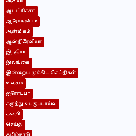
ஆசியா
ஆப்பிரிக்கா
ஆரோக்கியம்
ஆன்மிகம்
ஆஸ்திரேலியா
இந்தியா
இலங்கை
இன்றைய முக்கிய செய்திகள்
உலகம்
ஐரோப்பா
கருத்து & பகுப்பாய்வு
கல்வி
செய்தி
தமிழ்நாடு