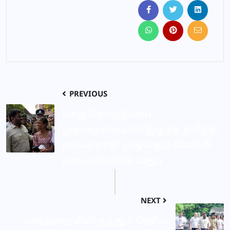
PREVIOUS
யாழ்.தொகுதியை
முதல்முறையாக இழந்த தமிழ்த்
தரப்பு! நாடு முழுவதும் வெற்றி
நடைப்போடும் அநுர
NEXT
மாத்தறையிலிருந்து 6 தேசிய