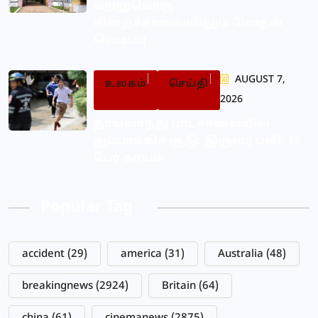
மற்றுமொரு
சிறைச்சாலையிலும் மோதல்
வெடிப்பு
AUGUST 7,
உலகம்
செய்தி
2026
தாய்லாந்து பாடசாலையில்
துப்பாக்கிச் சூடு: இருவர் பலி; 15
பேர் காயம்
Popular Tag
accident
(29)
america
(31)
Australia
(48)
breakingnews
(2924)
Britain
(64)