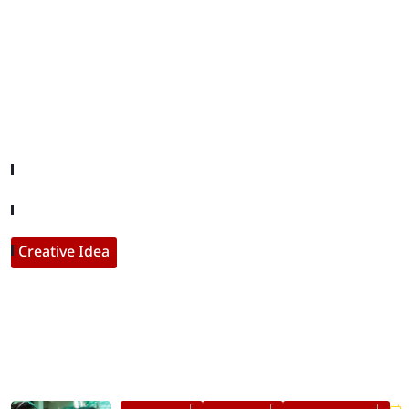
Useful Links
Company About
Contact With Us
Creative Idea
Populer Posts