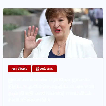
அரசியல்
இலங்கை
இலங்கைக்கான சர்வதேச நாணய
நிதிய உதவிச்செயற்திட்டம் மார்ச் 20
ஆம் திகதி பணிப்பாளர் சபையிடம்
சமர்ப்பிக்கப்படும்