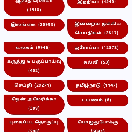
ஆஸ்திரேலியா
இந்தியா
(4545)
(1610)
இன்றைய முக்கிய
இலங்கை
(20993)
செய்திகள்
(2813)
உலகம்
(9946)
ஐரோப்பா
(12572)
கருத்து & பகுப்பாய்வு
கல்வி
(53)
(402)
செய்தி
(29271)
தமிழ்நாடு
(1147)
தென் அமெரிக்கா
பயணம்
(8)
(389)
புகைப்பட தொகுப்பு
பொழுதுபோக்கு
(298)
(6041)