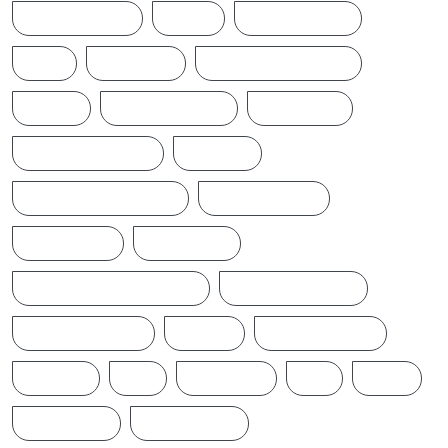
INDIANNEWS
IRAN
LATESTNEWS
LKA
LONDON
MIDDLEEASTNEWS
NEWS
NEWS UPDATE
PAKISTAN
POLITICALNEWS
RUSSIA
SAJITH PREMADASA
SPORTSNEWS
SRI LANKA
SRILANKA
SRILANKALATESTNEWS
SRILANKANEWS
T20WORLDCUP
TAMIL
TAMILNAADU
TRUMP
UK
UKRAINE
US
WAR
இந்தியா
இலங்கை