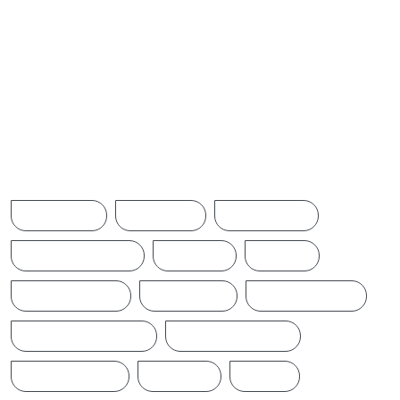
மற்றுமொரு
சிறைச்சாலையிலும்
மோதல் வெடிப்பு
Browse Tags
ACCIDENT
AMERICA
AUSTRALIA
BREAKINGNEWS
BRITAIN
CHINA
CINEMANEWS
COLOMBO
CRICKETNEWS
CYCLONE DITWAH
DONALD TRUMP
EARTHQUAKE
IFTAMIL
INDIA