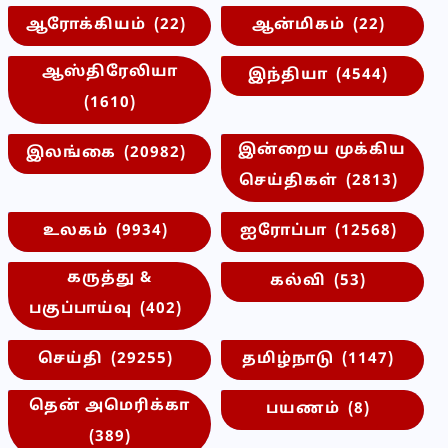
ஆரோக்கியம்
(22)
ஆன்மிகம்
(22)
ஆஸ்திரேலியா
இந்தியா
(4544)
(1610)
இன்றைய முக்கிய
இலங்கை
(20982)
செய்திகள்
(2813)
உலகம்
(9934)
ஐரோப்பா
(12568)
கருத்து &
கல்வி
(53)
பகுப்பாய்வு
(402)
செய்தி
(29255)
தமிழ்நாடு
(1147)
தென் அமெரிக்கா
பயணம்
(8)
(389)