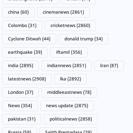
china
(60)
cinemanews
(2861)
Colombo
(31)
cricketnews
(2860)
Cyclone Ditwah
(44)
donald trump
(34)
earthquake
(39)
iftamil
(356)
india
(2895)
indiannews
(2851)
Iran
(87)
latestnews
(2908)
lka
(2892)
London
(37)
middleeastnews
(78)
News
(354)
news update
(2875)
pakistan
(31)
politicalnews
(2858)
Russia
(59)
Sajith Premadasa
(29)