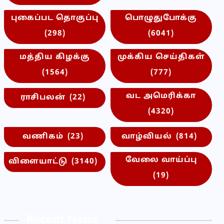
புகைப்பட தொகுப்பு
பொழுதுபோக்கு
(298)
(6041)
மத்திய கிழக்கு
முக்கிய செய்திகள்
(1564)
(777)
வட அமெரிக்கா
ராசிபலன்
(22)
(4320)
வணிகம்
(23)
வாழ்வியல்
(814)
வேலை வாய்ப்பு
விளையாட்டு
(3140)
(19)
Recent News