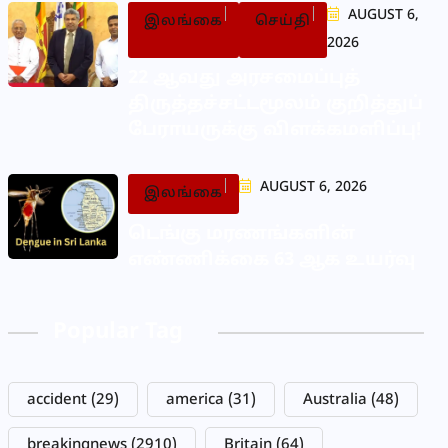
AUGUST 6,
இலங்கை
செய்தி
2026
22 ஆவது அரசமைப்புத்
திருத்தச்சட்டமூலம் குறித்துப்
பேராயருக்கு விளக்கமளிப்பு!
AUGUST 6, 2026
இலங்கை
டெங்கு மரணங்களின்
எண்ணிக்கை 63 ஆக உயர்வு
Popular Tag
accident
(29)
america
(31)
Australia
(48)
breakingnews
(2910)
Britain
(64)