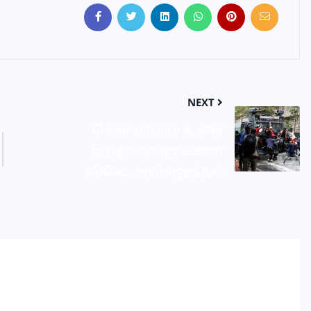
NEXT
கென்யாவில் உள்ள
இந்தியர்களுக்கான
விசேட அறிவுறுத்தல்