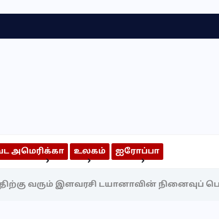
வட அமெரிக்கா
உலகம்
ஐரோப்பா
அறிந்திருக்க வேண்டியவை
அறிவியல் & தொழில்நுட்பம்
திற்கு வரும் இளவரசி டயானாவின் நினைவுப் பொ