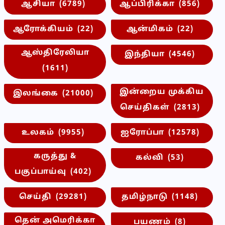
ஆசியா
(6789)
ஆப்பிரிக்கா
(856)
ஆரோக்கியம்
(22)
ஆன்மிகம்
(22)
ஆஸ்திரேலியா
இந்தியா
(4546)
(1611)
இன்றைய முக்கிய
இலங்கை
(21000)
செய்திகள்
(2813)
உலகம்
(9955)
ஐரோப்பா
(12578)
கருத்து &
கல்வி
(53)
பகுப்பாய்வு
(402)
செய்தி
(29281)
தமிழ்நாடு
(1148)
தென் அமெரிக்கா
பயணம்
(8)