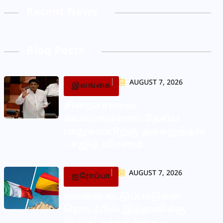
Recent News
Blog Posts
AUGUST 7, 2026
இலங்கை
சிறைச்சாலை
கலவரங்களால் தேசிய
பாதுகாப்பிற்கு அச்சுறுத்தல்
– சஜித் விசனம்
AUGUST 7, 2026
ஐரோப்பா
எல்லை கட்டுப்பாடுகள்
தொடர்பில் இத்தாலிக்கு
இறுதி எச்சரிக்கை –