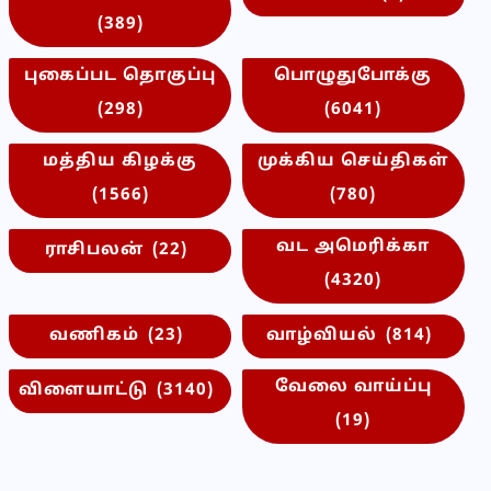
(389)
புகைப்பட தொகுப்பு
பொழுதுபோக்கு
(298)
(6041)
மத்திய கிழக்கு
முக்கிய செய்திகள்
(1566)
(780)
வட அமெரிக்கா
ராசிபலன்
(22)
(4320)
வணிகம்
(23)
வாழ்வியல்
(814)
வேலை வாய்ப்பு
விளையாட்டு
(3140)
(19)