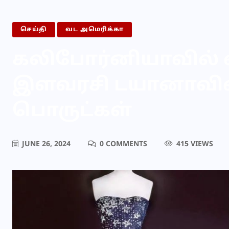
செய்தி
வட அமெரிக்கா
கலிபோர்னியாவில் ஏ
இளவரசி டயானாவின
பொருட்கள்
JUNE 26, 2024
0 COMMENTS
415 VIEWS