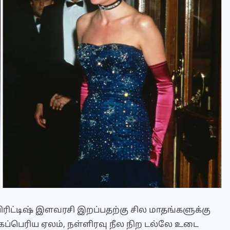
ரிட்டிஷ் இளவரசி இறப்பதற்கு சில மாதங்களுக்கு
கப்பெரிய ஏலம், நள்ளிரவு நீல நிற டல்லே உடை