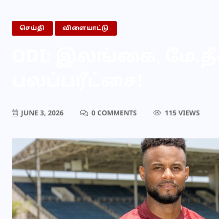
செய்தி
விளையாட்டு
ODI: இலங்கை, மே.தீ
பலப்பரீட்சை!
JUNE 3, 2026
0 COMMENTS
115 VIEWS