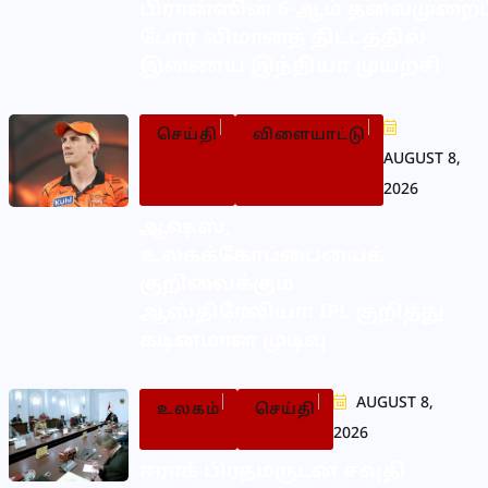
பிரான்ஸின் 6-ஆம் தலைமுறைப
போர் விமானத் திட்டத்தில்
இணைய இந்தியா முயற்சி
செய்தி
விளையாட்டு
AUGUST 8,
2026
ஆஷஸ்,
உலகக்கோப்பையைக்
குறிவைக்கும்
ஆஸ்திரேலியா: IPL குறித்து
கடினமான முடிவு
AUGUST 8,
உலகம்
செய்தி
2026
ஈராக் பிரதமருடன் சவுதி