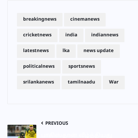
breakingnews
cinemanews
cricketnews
india
indiannews
latestnews
lka
news update
politicalnews
sportsnews
srilankanews
tamilnaadu
War
PREVIOUS
பாகிஸ்தான் வீழ்த்தியது