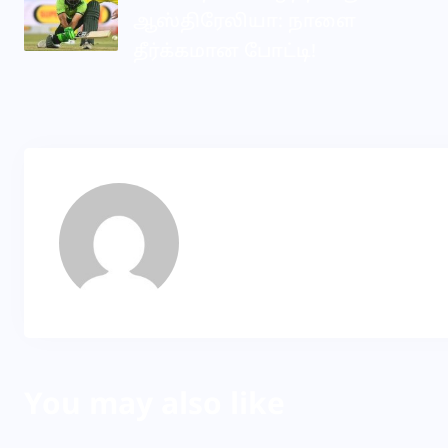
ஆஸ்திரேலியா: நாளை
தீர்க்கமான போட்டி!
Dila
About Author
You may also like