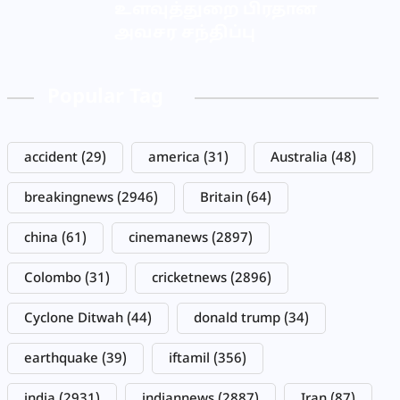
உளவுத்துறை பிரதான
அவசர சந்திப்பு
Popular Tag
accident
(29)
america
(31)
Australia
(48)
breakingnews
(2946)
Britain
(64)
china
(61)
cinemanews
(2897)
Colombo
(31)
cricketnews
(2896)
Cyclone Ditwah
(44)
donald trump
(34)
earthquake
(39)
iftamil
(356)
india
(2931)
indiannews
(2887)
Iran
(87)