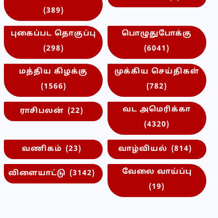
(389)
புகைப்பட தொகுப்பு
பொழுதுபோக்கு
(298)
(6041)
மத்திய கிழக்கு
முக்கிய செய்திகள்
(1566)
(782)
வட அமெரிக்கா
ராசிபலன்
(22)
(4320)
வணிகம்
(23)
வாழ்வியல்
(814)
வேலை வாய்ப்பு
விளையாட்டு
(3142)
(19)