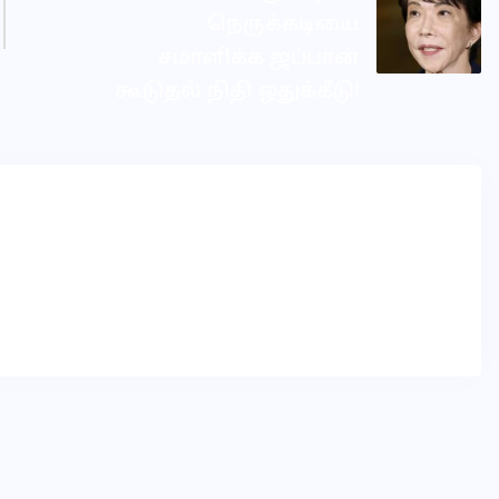
நெருக்கடியை
சமாளிக்க ஜப்பான்
கூடுதல் நிதி ஒதுக்கீடு!