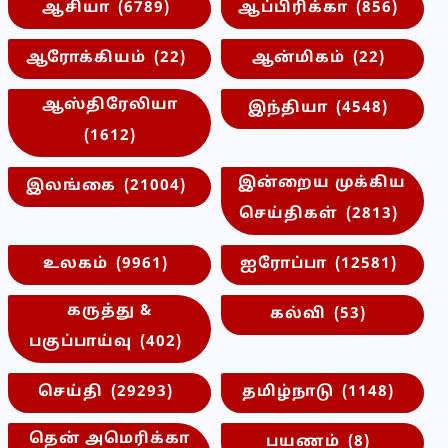
ஆசியா
(6789)
ஆப்பிரிக்கா
(856)
ஆரோக்கியம்
(22)
ஆன்மிகம்
(22)
ஆஸ்திரேலியா
இந்தியா
(4548)
(1612)
இன்றைய முக்கிய
இலங்கை
(21004)
செய்திகள்
(2813)
உலகம்
(9961)
ஐரோப்பா
(12581)
கருத்து &
கல்வி
(53)
பகுப்பாய்வு
(402)
செய்தி
(29293)
தமிழ்நாடு
(1148)
தென் அமெரிக்கா
பயணம்
(8)