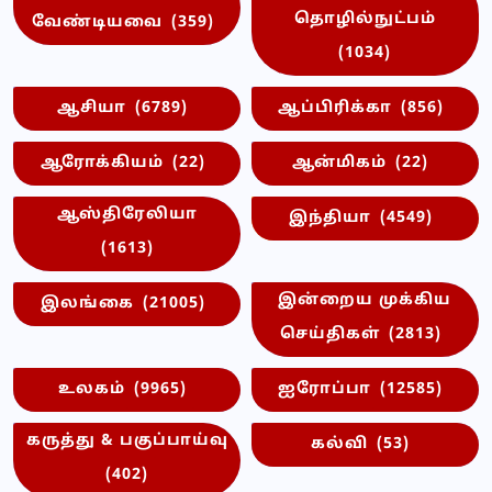
தொழில்நுட்பம்
வேண்டியவை
(359)
(1034)
ஆசியா
(6789)
ஆப்பிரிக்கா
(856)
ஆரோக்கியம்
(22)
ஆன்மிகம்
(22)
ஆஸ்திரேலியா
இந்தியா
(4549)
(1613)
இன்றைய முக்கிய
இலங்கை
(21005)
செய்திகள்
(2813)
உலகம்
(9965)
ஐரோப்பா
(12585)
கருத்து & பகுப்பாய்வு
கல்வி
(53)
(402)