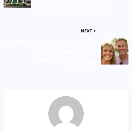
பென்டகனில் உயர் பதவி!!
NEXT
ஈரானில் உளவு வழக்கில் சிக்கிய
பிரிட்டிஷ் தம்பதியின்
மேல்முறையீட்டு மனு
நிராகரிப்பு!