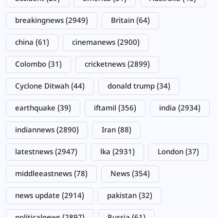
breakingnews
(2949)
Britain
(64)
china
(61)
cinemanews
(2900)
Colombo
(31)
cricketnews
(2899)
Cyclone Ditwah
(44)
donald trump
(34)
earthquake
(39)
iftamil
(356)
india
(2934)
indiannews
(2890)
Iran
(88)
latestnews
(2947)
lka
(2931)
London
(37)
middleeastnews
(78)
News
(354)
news update
(2914)
pakistan
(32)