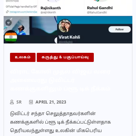
உலகம்
கருத்து & பகுப்பாய்வு
விராட் கோலி முதல் விஜய் வரை
அனைவரது டுவிட்டர்
கணக்குகளிலும் ப்ளூ டிக் நீக்கம்
SR
APRIL 21, 2023
டுவிட்டர் சந்தா செலுத்தாதவர்களின்
கணக்குகளில் ப்ளூ டிக் நீக்கப்பட்டுள்ளதாக
தெரியவந்துள்ளது உலகின் மிகபெரிய