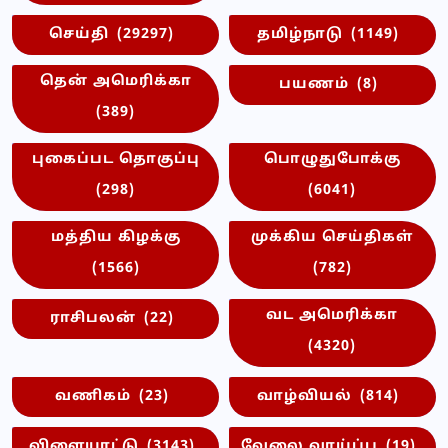
செய்தி
(29297)
தமிழ்நாடு
(1149)
தென் அமெரிக்கா
பயணம்
(8)
(389)
புகைப்பட தொகுப்பு
பொழுதுபோக்கு
(298)
(6041)
மத்திய கிழக்கு
முக்கிய செய்திகள்
(1566)
(782)
வட அமெரிக்கா
ராசிபலன்
(22)
(4320)
வணிகம்
(23)
வாழ்வியல்
(814)
விளையாட்டு
(3143)
வேலை வாய்ப்பு
(19)