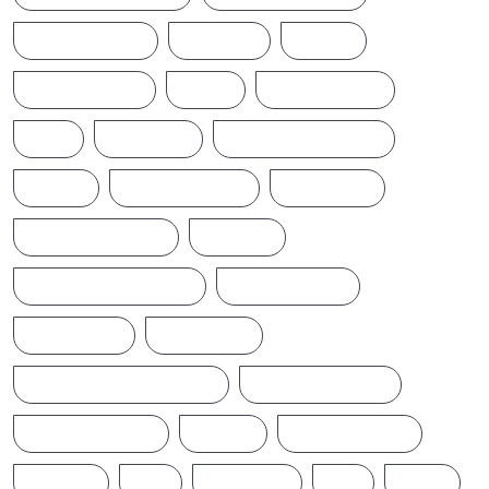
EARTHQUAKE
IFTAMIL
INDIA
INDIANNEWS
IRAN
LATESTNEWS
LKA
LONDON
MIDDLEEASTNEWS
NEWS
NEWS UPDATE
PAKISTAN
POLITICALNEWS
RUSSIA
SAJITH PREMADASA
SPORTSNEWS
SRI LANKA
SRILANKA
SRILANKALATESTNEWS
SRILANKANEWS
T20WORLDCUP
TAMIL
TAMILNAADU
TRUMP
UK
UKRAINE
US
WAR