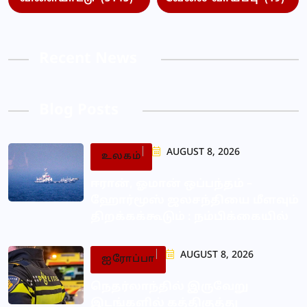
Recent News
Blog Posts
AUGUST 8, 2026
உலகம்
ஈரான், ஓமான் ஒப்பந்தம் –
ஹோர்மூஸ் ஜலசந்தியை மீளவும்
திறக்கக்கூடும் : நம்பிக்கையில்
AUGUST 8, 2026
ஐரோப்பா
நெதர்லாந்தில் இருவேறு
இடங்களில் கத்திகுத்து