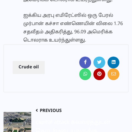
அமெரிக்க டொலராக உயர்ந்துள்ளது.
ஐக்கிய அரபு எமிரேட்ஸில் ஒரு பேரல்
முர்பான் கச்சா எண்ணெயின் விலை 1.76
சதவீதம் அதிகரித்து, 96.09 அமெரிக்க
டொலராக உயர்ந்துள்ளது.
Crude oil
PREVIOUS
capital attack கலவரத்துடன்
தொடர்புடையவருக்கு