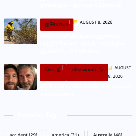
தாக்குதல் – இருவர் படுகாயம்
AUGUST 8, 2026
ஐரோப்பா
ஸ்பெயினின் அண்டலூசியா
பகுதியில் காட்டுத்தீ – களத்தில்
இறங்கிய 275 வீரர்கள்
AUGUST
செய்தி
விளையாட்டு
8, 2026
லியோனல் மெஸ்ஸியின் தந்தை
காலமானார்
Popular Tag
accident
(29)
america
(31)
Australia
(48)