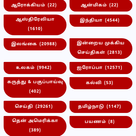
ஆரோக்கியம்
(22)
ஆன்மிகம்
(22)
ஆஸ்திரேலியா
இந்தியா
(4544)
(1610)
இன்றைய முக்கிய
இலங்கை
(20988)
செய்திகள்
(2813)
உலகம்
(9942)
ஐரோப்பா
(12571)
கருத்து & பகுப்பாய்வு
கல்வி
(53)
(402)
செய்தி
(29261)
தமிழ்நாடு
(1147)
தென் அமெரிக்கா
பயணம்
(8)
(389)