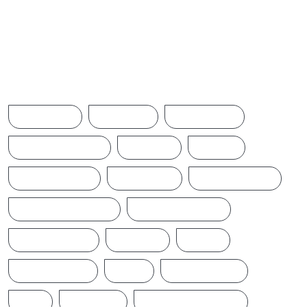
Browse Tags
ACCIDENT
AMERICA
AUSTRALIA
BREAKINGNEWS
BRITAIN
CHINA
CINEMANEWS
COLOMBO
CRICKETNEWS
CYCLONE DITWAH
DONALD TRUMP
EARTHQUAKE
IFTAMIL
INDIA
INDIANNEWS
IRAN
LATESTNEWS
LKA
LONDON
MIDDLEEASTNEWS