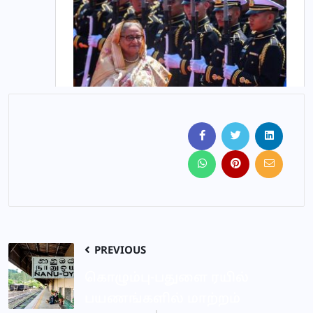
PREVIOUS
கொழும்பு-பதுளை ரயில்
பயணங்களில் மாற்றம்