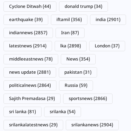
Cyclone Ditwah
(44)
donald trump
(34)
earthquake
(39)
iftamil
(356)
india
(2901)
indiannews
(2857)
Iran
(87)
latestnews
(2914)
lka
(2898)
London
(37)
middleeastnews
(78)
News
(354)
news update
(2881)
pakistan
(31)
politicalnews
(2864)
Russia
(59)
Sajith Premadasa
(29)
sportsnews
(2866)
sri lanka
(81)
srilanka
(54)
srilankalatestnews
(29)
srilankanews
(2904)