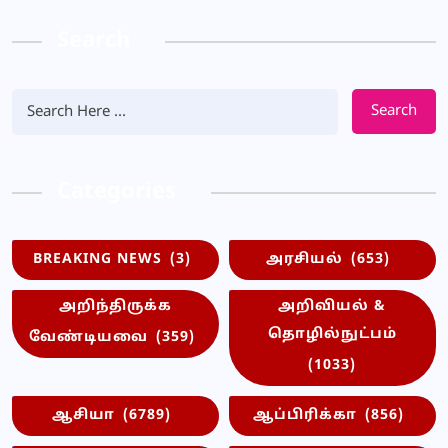
Search
Search
Categories
BREAKING NEWS
(3)
அரசியல்
(653)
அறிந்திருக்க
அறிவியல் &
தொழில்நுட்பம்
வேண்டியவை
(359)
(1033)
ஆசியா
(6789)
ஆப்பிரிக்கா
(856)