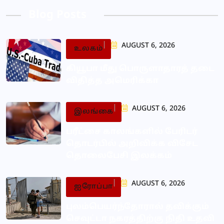
Blog Posts
AUGUST 6, 2026
உலகம்
கியூபா மீது பொருளாதாரத் தடை
விதித்த அமெரிக்கா
AUGUST 6, 2026
இலங்கை
பரீட்சை காலங்களில் பேரிடர்
தொடர்பில் அறிவிக்க விசேட
தொலைபேசி இலக்கம்
AUGUST 6, 2026
ஐரோப்பா
புலம்பெயர்ந்தோரால் தவிக்கும்
செவுட்டா நகரத்திற்கு நிதி உதவி