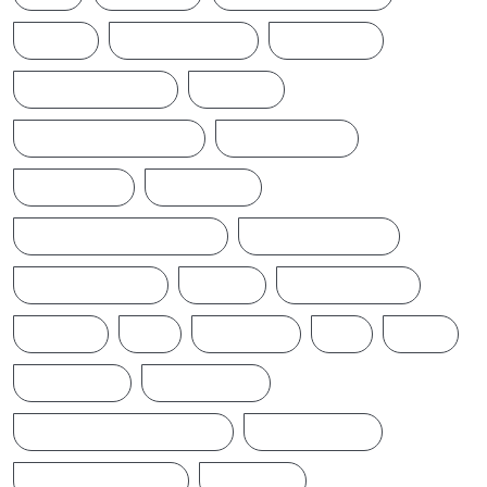
NEWS
NEWS UPDATE
PAKISTAN
POLITICALNEWS
RUSSIA
SAJITH PREMADASA
SPORTSNEWS
SRI LANKA
SRILANKA
SRILANKALATESTNEWS
SRILANKANEWS
T20WORLDCUP
TAMIL
TAMILNAADU
TRUMP
UK
UKRAINE
US
WAR
இந்தியா
இலங்கை
ஐக்கிய மக்கள் சக்தி
ஜனாதிபதி
நாடாளுமன்றம்
பிரதமர்