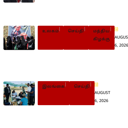
அமைதியை விரும்பாத
இஸ்ரேல்: துருக்கி கடும்
விசனம்
உலகம்
செய்தி
மத்திய
AUGUS
கிழக்கு
6, 202
ஈரானில் இறுக்கமடையும்
பாதுகாப்புக் கட்டுப்பாடு: 56 பேருக்க
மரண தண்டனை
இலங்கை
செய்தி
AUGUST
6, 2026
செம்மணி புதைகுழி: 500ஐ
நெருங்கியது எலும்புக்
கூடுகளின் எண்ணிக்கை