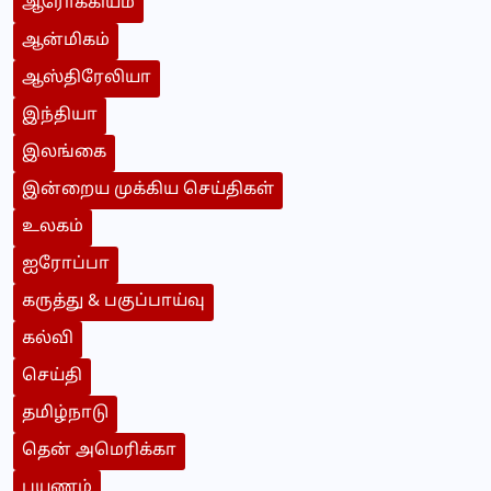
ஆரோக்கியம்
ஆன்மிகம்
ஆஸ்திரேலியா
இந்தியா
இலங்கை
இன்றைய முக்கிய செய்திகள்
உலகம்
ஐரோப்பா
கருத்து & பகுப்பாய்வு
கல்வி
செய்தி
தமிழ்நாடு
தென் அமெரிக்கா
பயணம்