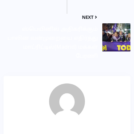
NEXT
ஸ்பெயினில் அதிகரிக்கும்
பாலின வன்முறையை எதிர்த்து
மாட்ரிட்டில்(Madrid) மக்கள்
பேரணி
KP