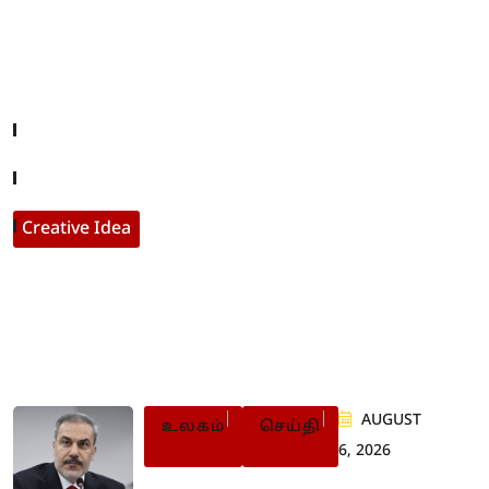
Useful Links
Company About
Contact With Us
Creative Idea
Populer Posts
AUGUST
உலகம்
செய்தி
6, 2026