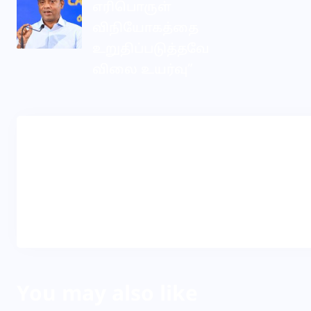
எரிபொருள்
விநியோகத்தை
உறுதிப்படுத்தவே
விலை உயர்வு”
Dila
About Author
You may also like