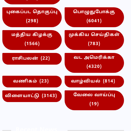
புகைப்பட தொகுப்பு
பொழுதுபோக்கு
(298)
(6041)
மத்திய கிழக்கு
முக்கிய செய்திகள்
(1566)
(783)
வட அமெரிக்கா
ராசிபலன்
(22)
(4320)
வணிகம்
(23)
வாழ்வியல்
(814)
வேலை வாய்ப்பு
விளையாட்டு
(3143)
(19)
Recent News