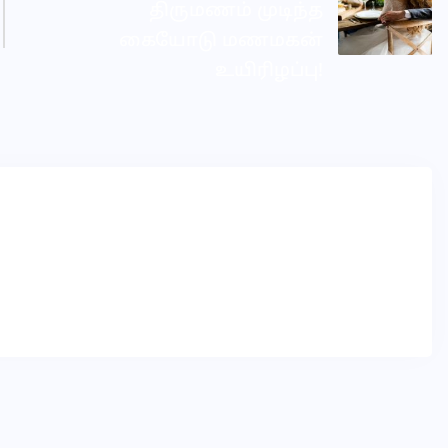
திருமணம் முடிந்த
கையோடு மணமகன்
உயிரிழப்பு!