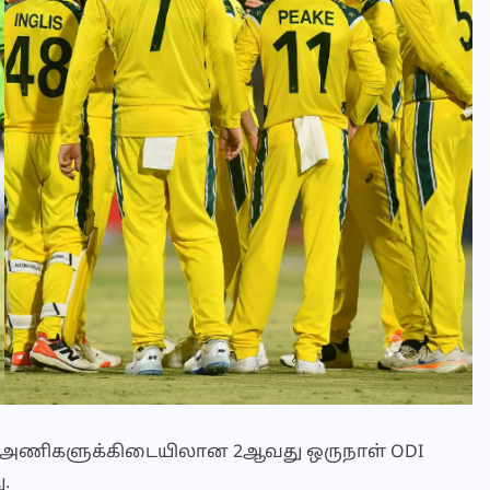
ய அணிகளுக்கிடையிலான 2ஆவது ஒருநாள் ODI
.