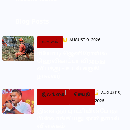
Blog Posts
AUGUST 9, 2026
உலகம்
ரியோ டி ஜெனிரோவில்
ஹெலிகாப்டர் விழுந்து
விபத்து – உடல் கருகி
நால்வர்
AUGUST 9,
இலங்கை
செய்தி
2026
இளைஞர் புரட்சியின்போது
பின்வாங்கியது ஏன்? நாமல்
விளக்கம்