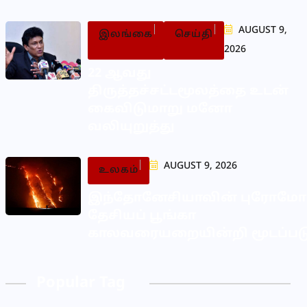
AUGUST 9,
இலங்கை
செய்தி
2026
22 ஆவது
திருத்தச்சட்டமூலத்தை உடன்
கைவிடுமாறு மனோ
வலியுறுத்து
AUGUST 9, 2026
உலகம்
இந்தோனேசியாவின் புரோம
தேசியப் பூங்கா
காலவரையறையின்றி மூடப்பட
Popular Tag