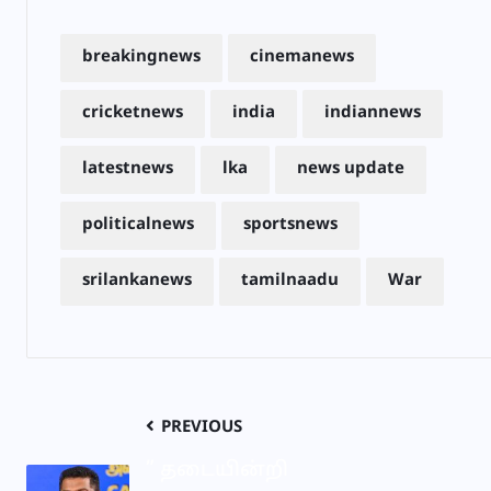
breakingnews
cinemanews
cricketnews
india
indiannews
latestnews
lka
news update
politicalnews
sportsnews
srilankanews
tamilnaadu
War
PREVIOUS
” தடையின்றி