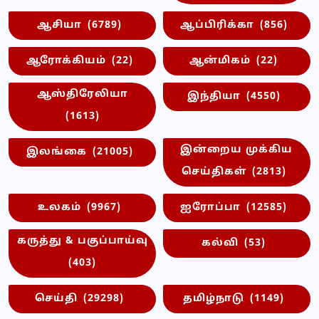
ஆசியா
(6789)
ஆப்பிரிக்கா
(856)
ஆரோக்கியம்
(22)
ஆன்மிகம்
(22)
ஆஸ்திரேலியா
இந்தியா
(4550)
(1613)
இன்றைய முக்கிய
இலங்கை
(21005)
செய்திகள்
(2813)
உலகம்
(9967)
ஐரோப்பா
(12585)
கருத்து & பகுப்பாய்வு
கல்வி
(53)
(403)
செய்தி
(29298)
தமிழ்நாடு
(1149)