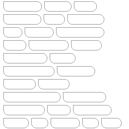
EARTHQUAKE
IFTAMIL
INDIA
INDIANNEWS
IRAN
LATESTNEWS
LKA
LONDON
MIDDLEEASTNEWS
NEWS
NEWS UPDATE
PAKISTAN
POLITICALNEWS
RUSSIA
SAJITH PREMADASA
SPORTSNEWS
SRI LANKA
SRILANKA
SRILANKALATESTNEWS
SRILANKANEWS
T20WORLDCUP
TAMIL
TAMILNAADU
TRUMP
UK
UKRAINE
US
WAR