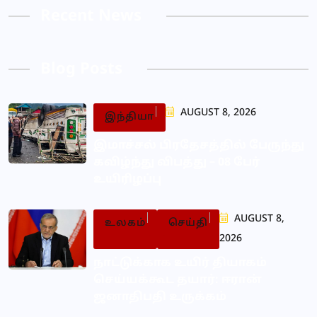
Recent News
Blog Posts
AUGUST 8, 2026
இந்தியா
இமாச்சல் பிரதேசத்தில் பேருந்து
கவிழ்ந்து விபத்து – 08 பேர்
உயிரிழப்பு
AUGUST 8,
உலகம்
செய்தி
2026
நாட்டுக்காக உயிர் தியாகம்
செய்யக்கூட தயார்: ஈரான்
ஜனாதிபதி உருக்கம்