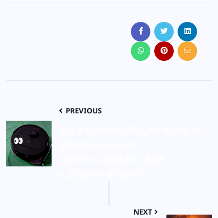
PREVIOUS
இந்தியாவில் வீடொன்றுக்குள்
இரகசியங்களை
அம்பலப்படுத்திய தூசி
உறிஞ்சும் சாதனம்
NEXT