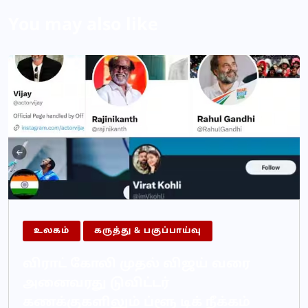
You may also like
உலகம்
கருத்து & பகுப்பாய்வு
விராட் கோலி முதல் விஜய் வரை
அனைவரது டுவிட்டர்
கணக்குகளிலும் ப்ளூ டிக் நீக்கம்