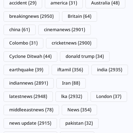
accident
(29)
america
(31)
Australia
(48)
breakingnews
(2950)
Britain
(64)
china
(61)
cinemanews
(2901)
Colombo
(31)
cricketnews
(2900)
Cyclone Ditwah
(44)
donald trump
(34)
earthquake
(39)
iftamil
(356)
india
(2935)
indiannews
(2891)
Iran
(88)
latestnews
(2948)
lka
(2932)
London
(37)
middleeastnews
(78)
News
(354)
news update
(2915)
pakistan
(32)