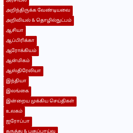
அரசியல்
அறிந்திருக்க வேண்டியவை
அறிவியல் & தொழில்நுட்பம்
ஆசியா
ஆப்பிரிக்கா
ஆரோக்கியம்
ஆன்மிகம்
ஆஸ்திரேலியா
இந்தியா
இலங்கை
இன்றைய முக்கிய செய்திகள்
உலகம்
ஐரோப்பா
கருத்து & பகுப்பாய்வு