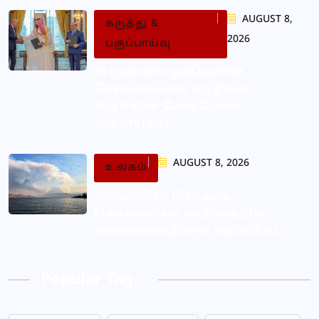
AUGUST 8,
கருத்து &
2026
பகுப்பாய்வு
03 முஸ்லிம் நாடுகளின்
சேர்க்கையால் மத்தியக்
கிழக்கின் போர் மேகம்
களையுமா?
AUGUST 8, 2026
உலகம்
கனடாவின் பிரிட்டிஷ்
கொலம்பியா மாநிலத்தில்
அவசரகாலநிலை அறிவிப்பு
Popular Tag