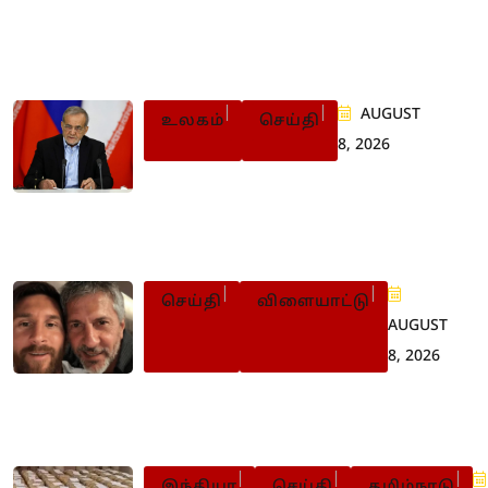
Populer Posts
AUGUST
உலகம்
செய்தி
8, 2026
நாட்டுக்காக உயிர் தியாகம்
செய்யக்கூட தயார்: ஈரான்
ஜனாதிபதி உருக்கம்
செய்தி
விளையாட்டு
AUGUST
8, 2026
லியோனல் மெஸ்ஸியின்
தந்தை காலமானார்
இந்தியா
செய்தி
தமிழ்நாடு