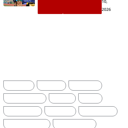
10,
2026
தங்கம் வென்று சாதனை
படைத்த ஆஸ்திரேலிய
வீராங்கனை
Browse Tags
ACCIDENT
AMERICA
AUSTRALIA
BREAKINGNEWS
BRITAIN
CHINA
CINEMANEWS
COLOMBO
CRICKETNEWS
CYCLONE DITWAH
DONALD TRUMP