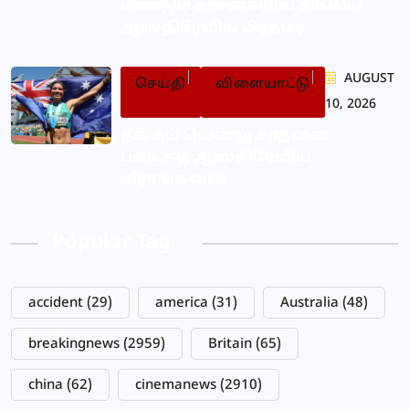
மீண்டும் சர்ச்சையில் சிக்கிய
ஆஸ்திரேலிய பிரதமர்
AUGUST
செய்தி
விளையாட்டு
10, 2026
தங்கம் வென்று சாதனை
படைத்த ஆஸ்திரேலிய
வீராங்கனை
Popular Tag
accident
(29)
america
(31)
Australia
(48)
breakingnews
(2959)
Britain
(65)
china
(62)
cinemanews
(2910)