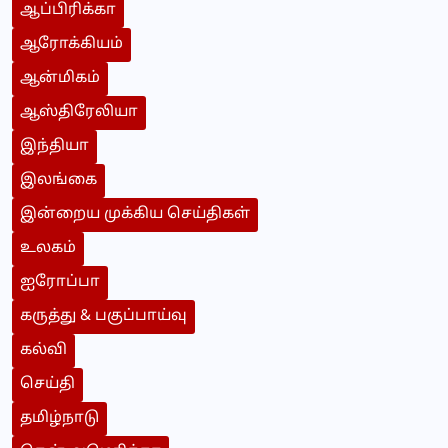
ஆப்பிரிக்கா
ஆரோக்கியம்
ஆன்மிகம்
ஆஸ்திரேலியா
இந்தியா
இலங்கை
இன்றைய முக்கிய செய்திகள்
உலகம்
ஐரோப்பா
கருத்து & பகுப்பாய்வு
கல்வி
செய்தி
தமிழ்நாடு