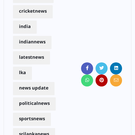
cricketnews
india
indiannews
latestnews
lka
news update
politicalnews
sportsnews
srilankanews