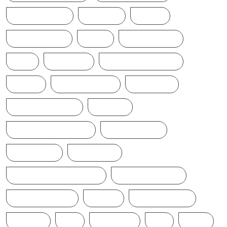
EARTHQUAKE
IFTAMIL
INDIA
INDIANNEWS
IRAN
LATESTNEWS
LKA
LONDON
MIDDLEEASTNEWS
NEWS
NEWS UPDATE
PAKISTAN
POLITICALNEWS
RUSSIA
SAJITH PREMADASA
SPORTSNEWS
SRI LANKA
SRILANKA
SRILANKALATESTNEWS
SRILANKANEWS
T20WORLDCUP
TAMIL
TAMILNAADU
TRUMP
UK
UKRAINE
US
WAR