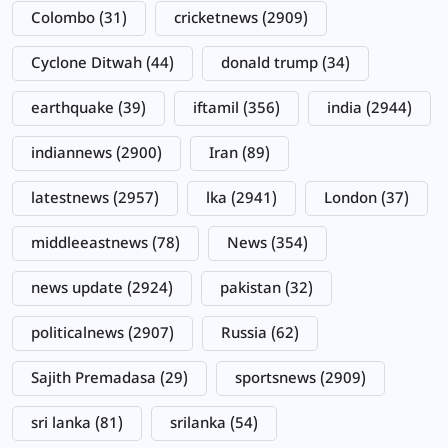
Colombo
(31)
cricketnews
(2909)
Cyclone Ditwah
(44)
donald trump
(34)
earthquake
(39)
iftamil
(356)
india
(2944)
indiannews
(2900)
Iran
(89)
latestnews
(2957)
lka
(2941)
London
(37)
middleeastnews
(78)
News
(354)
news update
(2924)
pakistan
(32)
politicalnews
(2907)
Russia
(62)
Sajith Premadasa
(29)
sportsnews
(2909)
sri lanka
(81)
srilanka
(54)