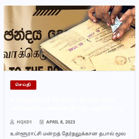
செய்தி
உள்ளுராட்சி தேர்தல் : தபால் மூல
வாக்களிப்புக்கான திகதி அறிவிப்பு!
HQXD1
APRIL 8, 2023
உள்ளூராட்சி மன்றத் தேர்தலுக்கான தபால் மூல