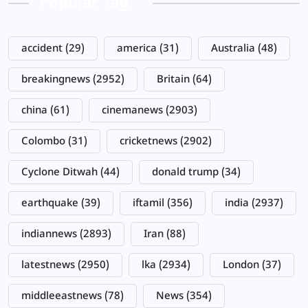
Popular Tag
accident
(29)
america
(31)
Australia
(48)
breakingnews
(2952)
Britain
(64)
china
(61)
cinemanews
(2903)
Colombo
(31)
cricketnews
(2902)
Cyclone Ditwah
(44)
donald trump
(34)
earthquake
(39)
iftamil
(356)
india
(2937)
indiannews
(2893)
Iran
(88)
latestnews
(2950)
lka
(2934)
London
(37)
middleeastnews
(78)
News
(354)