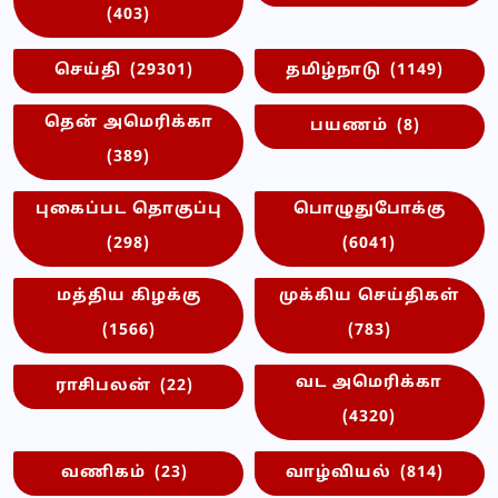
(403)
செய்தி
(29301)
தமிழ்நாடு
(1149)
தென் அமெரிக்கா
பயணம்
(8)
(389)
புகைப்பட தொகுப்பு
பொழுதுபோக்கு
(298)
(6041)
மத்திய கிழக்கு
முக்கிய செய்திகள்
(1566)
(783)
வட அமெரிக்கா
ராசிபலன்
(22)
(4320)
வணிகம்
(23)
வாழ்வியல்
(814)