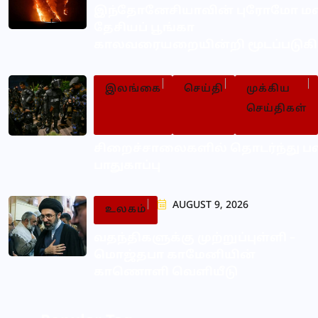
இந்தோனேசியாவின் புரோமோ 
தேசியப் பூங்கா
காலவரையறையின்றி மூடப்படுகி
இலங்கை
செய்தி
முக்கிய
செய்திகள்
சிறைச்சாலைகளில் தொடர்ந்து ப
பாதுகாப்பு
AUGUST 9, 2026
உலகம்
வதந்திகளுக்கு முற்றுப்புள்ளி –
மொஜ்தபா காமேனியின்
காணொளி வெளியீடு