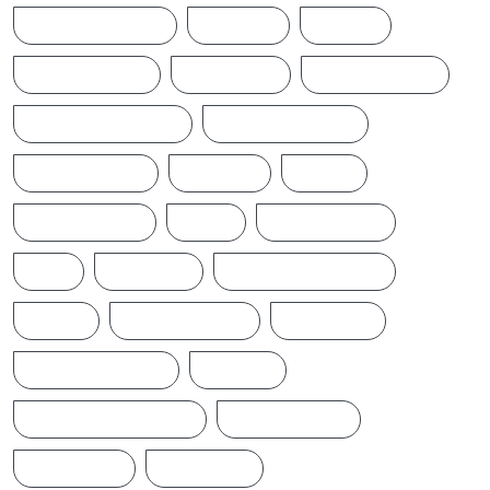
BREAKINGNEWS
BRITAIN
CHINA
CINEMANEWS
COLOMBO
CRICKETNEWS
CYCLONE DITWAH
DONALD TRUMP
EARTHQUAKE
IFTAMIL
INDIA
INDIANNEWS
IRAN
LATESTNEWS
LKA
LONDON
MIDDLEEASTNEWS
NEWS
NEWS UPDATE
PAKISTAN
POLITICALNEWS
RUSSIA
SAJITH PREMADASA
SPORTSNEWS
SRI LANKA
SRILANKA