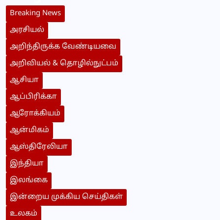
Breaking News
அரசியல்
அறிந்திருக்க வேண்டியவை
அறிவியல் & தொழில்நுட்பம்
ஆசியா
ஆப்பிரிக்கா
ஆரோக்கியம்
ஆன்மிகம்
ஆஸ்திரேலியா
இந்தியா
இலங்கை
இன்றைய முக்கிய செய்திகள்
உலகம்