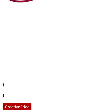
editor@iftamil.com
Useful Links
Company About
Contact With Us
Creative Idea