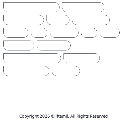
SRILANKALATESTNEWS
SRILANKANEWS
T20WORLDCUP
TAMIL
TAMILNAADU
TRUMP
UK
UKRAINE
US
WAR
இந்தியா
இலங்கை
ஐக்கிய மக்கள் சக்தி
ஜனாதிபதி
நாடாளுமன்றம்
பிரதமர்
Copyright 2026 © iftamil. All Rights Reserved