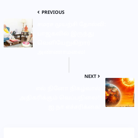
PREVIOUS
சமரச முயற்சி தோல்வி:
பாஜகவில் இருந்து
வெளியேறுகிறார்
அண்ணாமலை!
NEXT
எல் நினோ நிகழ்வால்
அதிகரிக்கும் வெப்பநிலை!!
ஐ.நா எச்சரிக்கை!