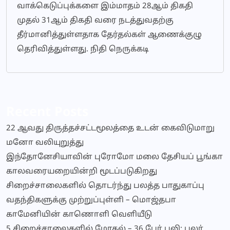
வாக்கெடுப்புக்களை இம்மாதம் 28ஆம் திகதி
முதல் 31ஆம் திகதி வரை நடத்துவதற்கு
தீர்மானித்துள்ளதாக தேர்தல்கள் ஆணைக்குழு
தெரிவித்துள்ளது. நிதி நெருக்கடி
Recent Posts
22 ஆவது திருத்தச்சட்டமூலத்தை உடன் கைவிடுமாறு
மனோ வலியுறுத்து
இந்தோனேசியாவின் புரோமோ மலை தேசியப் பூங்கா
காலவரையறையின்றி மூடப்படுகிறது
சிறைச்சாலைகளில் தொடர்ந்து பலத்த பாதுகாப்பு
வதந்திகளுக்கு முற்றுப்புள்ளி – மொஜ்தபா
காமேனியின் காணொளி வெளியீடு
5 சிறைச்சாலைகளில் மோதல் – 36 பேர் பலி: பலர்