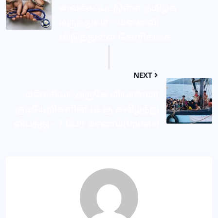
வைக்கப்பட்டுள்ள தமிழக
மருத்துவர் – மனைவி
விடுத்துள்ள கோரிக்கை
NEXT
மலேசியா அருகே மியான்மர்
குடியேறிகளின் படகு கவிழ்ந்து
விபத்து – 7 பேர் மரணம்(Update)