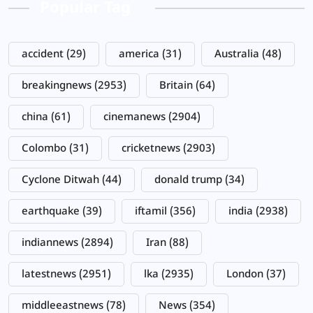
Popular Tag
accident
(29)
america
(31)
Australia
(48)
breakingnews
(2953)
Britain
(64)
china
(61)
cinemanews
(2904)
Colombo
(31)
cricketnews
(2903)
Cyclone Ditwah
(44)
donald trump
(34)
earthquake
(39)
iftamil
(356)
india
(2938)
indiannews
(2894)
Iran
(88)
latestnews
(2951)
lka
(2935)
London
(37)
middleeastnews
(78)
News
(354)