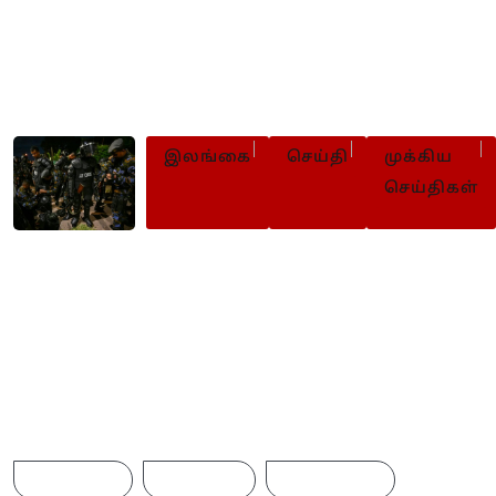
22 ஆவது
திருத்தச்சட்டமூலத்தை
உடன் கைவிடுமாறு மனோ
வலியுறுத்து
இலங்கை
செய்தி
முக்கிய
செய்திகள்
சிறைச்சாலைகளில் தொடர்ந்து ப
பாதுகாப்பு
Browse Tags
ACCIDENT
AMERICA
AUSTRALIA