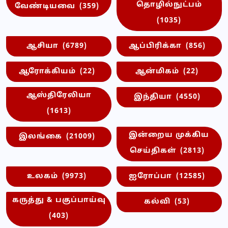
தொழில்நுட்பம்
வேண்டியவை
(359)
(1035)
ஆசியா
(6789)
ஆப்பிரிக்கா
(856)
ஆரோக்கியம்
(22)
ஆன்மிகம்
(22)
ஆஸ்திரேலியா
இந்தியா
(4550)
(1613)
இன்றைய முக்கிய
இலங்கை
(21009)
செய்திகள்
(2813)
உலகம்
(9973)
ஐரோப்பா
(12585)
கருத்து & பகுப்பாய்வு
கல்வி
(53)
(403)