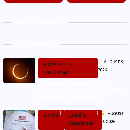
Recent News
Blog Posts
AUGUST 9,
அறிவியல் &
2026
தொழில்நுட்பம்
121 ஆண்டுகளுக்குப் பிறகு
தோன்றும் முழு சூரிய கிரகணம்
– ஐரோப்பிய நாடுகளில்
AUGUST
உலகம்
முக்கிய
9, 2026
செய்திகள்