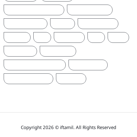
SRILANKALATESTNEWS
SRILANKANEWS
T20WORLDCUP
TAMIL
TAMILNAADU
TRUMP
UK
UKRAINE
US
WAR
இந்தியா
இலங்கை
ஐக்கிய மக்கள் சக்தி
ஜனாதிபதி
நாடாளுமன்றம்
பிரதமர்
Copyright 2026 © iftamil. All Rights Reserved