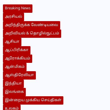
Categories
Breaking News
அரசியல்
அறிந்திருக்க வேண்டியவை
அறிவியல் & தொழில்நுட்பம்
ஆசியா
ஆப்பிரிக்கா
ஆரோக்கியம்
ஆன்மிகம்
ஆஸ்திரேலியா
இந்தியா
இலங்கை
இன்றைய முக்கிய செய்திகள்
உலகம்