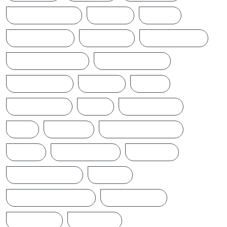
BREAKINGNEWS
BRITAIN
CHINA
CINEMANEWS
COLOMBO
CRICKETNEWS
CYCLONE DITWAH
DONALD TRUMP
EARTHQUAKE
IFTAMIL
INDIA
INDIANNEWS
IRAN
LATESTNEWS
LKA
LONDON
MIDDLEEASTNEWS
NEWS
NEWS UPDATE
PAKISTAN
POLITICALNEWS
RUSSIA
SAJITH PREMADASA
SPORTSNEWS
SRI LANKA
SRILANKA