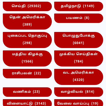
செய்தி
(29302)
தமிழ்நாடு
(1149)
தென் அமெரிக்கா
பயணம்
(8)
(389)
புகைப்பட தொகுப்பு
பொழுதுபோக்கு
(298)
(6041)
மத்திய கிழக்கு
முக்கிய செய்திகள்
(1566)
(784)
வட அமெரிக்கா
ராசிபலன்
(22)
(4320)
வணிகம்
(23)
வாழ்வியல்
(814)
விளையாட்டு
(3143)
வேலை வாய்ப்பு
(19)