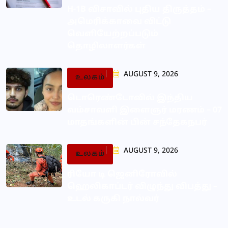
H-1B விசாவில் புதிய திருத்தம் –
அமெரிக்காவை விட்டு
வெளியேற்றப்படும்
தொழிலாளர்கள்
AUGUST 9, 2026
உலகம்
டொரெண்டோவில் இந்திய
வம்சாவளி இளைஞர் மரணம் – 07
மாதங்களின் பின் சந்தேகநபர்
AUGUST 9, 2026
உலகம்
ரியோ டி ஜெனிரோவில்
ஹெலிகாப்டர் விழுந்து விபத்து –
உடல் கருகி நால்வர்