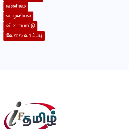
வணிகம்
வாழ்வியல்
விளையாட்டு
வேலை வாய்ப்பு