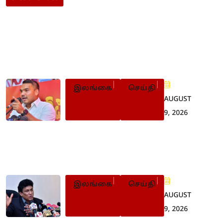
Populer Posts
இலங்கை
செய்தி
AUGUST
9, 2026
இளைஞர் புரட்சியின்போது
பின்வாங்கியது ஏன்? நாமல்
விளக்கம்
இலங்கை
செய்தி
AUGUST
9, 2026