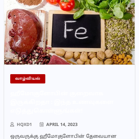
வாழ்வியல்
ஹீமோகுளோபின் குறைவாக
இருக்கிறதா : இந்த உணவுகளை
எடுத்துகொள்ளுங்கள்!
HQXD1
APRIL 14, 2023
ஒருவருக்கு ஹீமோகுளோபின் தேவையான