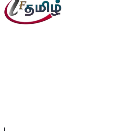
editor@iftamil.com
Useful Links
Company About