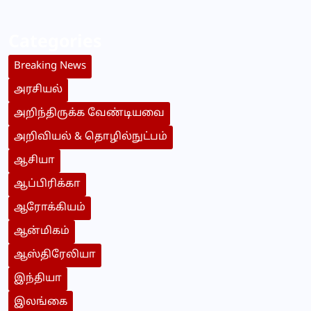
Categories
Breaking News
அரசியல்
அறிந்திருக்க வேண்டியவை
அறிவியல் & தொழில்நுட்பம்
ஆசியா
ஆப்பிரிக்கா
ஆரோக்கியம்
ஆன்மிகம்
ஆஸ்திரேலியா
இந்தியா
இலங்கை