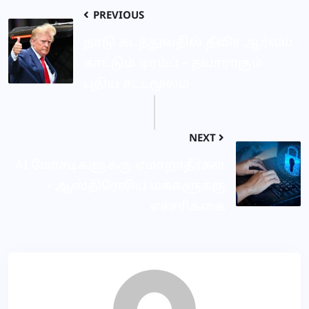
PREVIOUS
நாடு கடத்துவதில் தீவிர ஆர்வம்
காட்டும் டிரம்ப் – தயாராகும்
புதிய சட்டமூலம்
NEXT
AI மோசடிகளுக்கு ஏமாறாதீர்கள்
– ஆஸ்திரேலிய மக்களுக்கு
எச்சரிக்கை