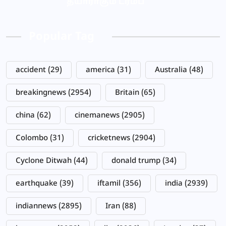
தயாராகும் ட்ரம்ப்
Popular Tag
accident
(29)
america
(31)
Australia
(48)
breakingnews
(2954)
Britain
(65)
china
(62)
cinemanews
(2905)
Colombo
(31)
cricketnews
(2904)
Cyclone Ditwah
(44)
donald trump
(34)
earthquake
(39)
iftamil
(356)
india
(2939)
indiannews
(2895)
Iran
(88)