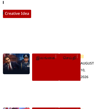
Contact With Us
Creative Idea
Populer Posts
இலங்கை
செய்தி
AUGUST
10,
2026
பொலிஸ்மா அதிபருக்கு
அச்சுறுத்த: விசாரணைப்
பொறிக்குள் சாகர