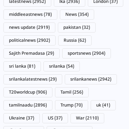
latestnews
(2952)
lka
(2936)
London
(37)
middleeastnews
(78)
News
(354)
news update
(2919)
pakistan
(32)
politicalnews
(2902)
Russia
(62)
Sajith Premadasa
(29)
sportsnews
(2904)
sri lanka
(81)
srilanka
(54)
srilankalatestnews
(29)
srilankanews
(2942)
T20worldcup
(906)
Tamil
(256)
tamilnaadu
(2896)
Trump
(70)
uk
(41)
Ukraine
(37)
US
(37)
War
(2110)