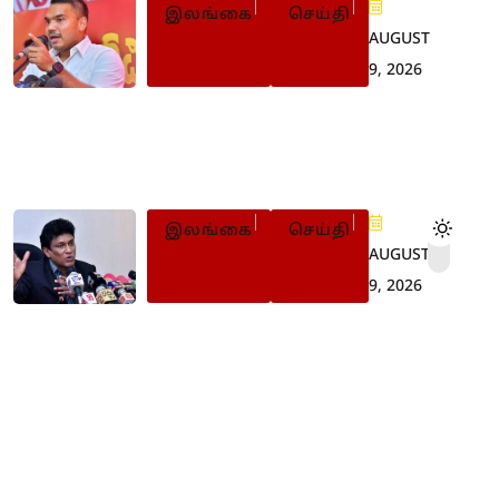
இலங்கை
செய்தி
AUGUST
9, 2026
இளைஞர் புரட்சியின்போது
பின்வாங்கியது ஏன்? நாமல்
விளக்கம்
இலங்கை
செய்தி
AUGUST
9, 2026
22 ஆவது
திருத்தச்சட்டமூலத்தை
உடன் கைவிடுமாறு மனோ
வலியுறுத்து