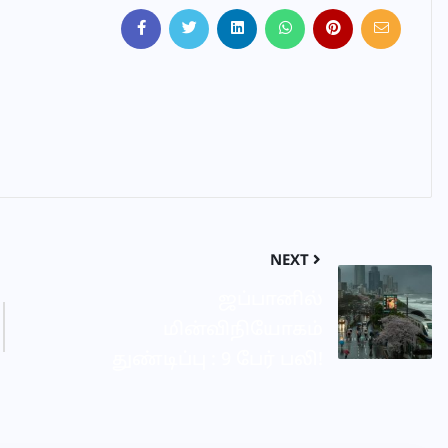
NEXT
ஜப்பானில்
மின்விநியோகம்
துண்டிப்பு : 9 பேர் பலி!