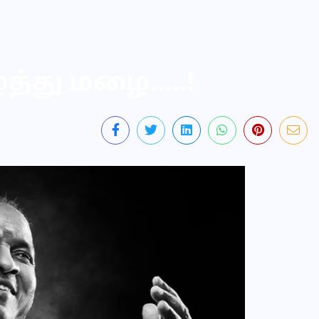
்து மழை…..!