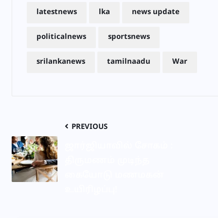
latestnews
lka
news update
politicalnews
sportsnews
srilankanews
tamilnaadu
War
PREVIOUS
ஜார்ஜியாவில் சோகம் :
திருமணம் முடிந்த
கையோடு மணமகன்
உயிரிழப்பு!