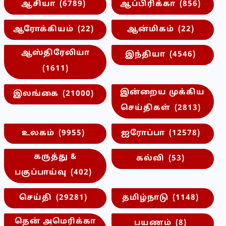
ஆசியா
(6789)
ஆப்பிரிக்கா
(856)
ஆரோக்கியம்
(22)
ஆன்மிகம்
(22)
ஆஸ்திரேலியா
இந்தியா
(4546)
(1611)
இன்றைய முக்கிய
இலங்கை
(21000)
செய்திகள்
(2813)
உலகம்
(9955)
ஐரோப்பா
(12578)
கருத்து &
கல்வி
(53)
பகுப்பாய்வு
(402)
செய்தி
(29281)
தமிழ்நாடு
(1148)
தென் அமெரிக்கா
பயணம்
(8)