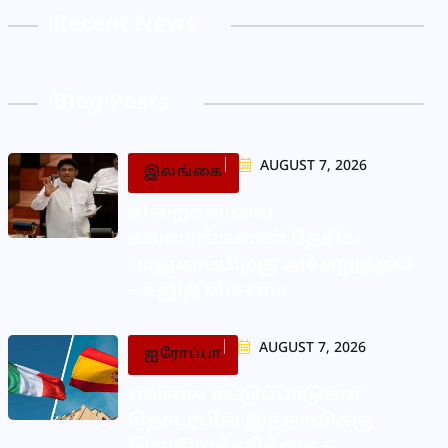
Recent News
Blog Posts
AUGUST 7, 2026
இலங்கை
சிறைச்சாலை
கலவரங்களால் தேசிய
பாதுகாப்பிற்கு அச்சுறுத்தல்
– சஜித் விசனம்
AUGUST 7, 2026
ஐரோப்பா
எல்லை கட்டுப்பாடுகள்
தொடர்பில் இத்தாலிக்கு
இறுதி எச்சரிக்கை –