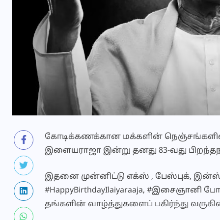
கோடிக்கணக்கான மக்களின் நெஞ்சங்க
இளையராஜா இன்று தனது 83-வது பிறந்த
இதனை முன்னிட்டு எக்ஸ் , பேஸ்புக், இன்
#HappyBirthdayIlaiyaraaja, #இசைஞானி 
தங்களின் வாழ்த்துகளைப் பகிர்ந்து வருகி