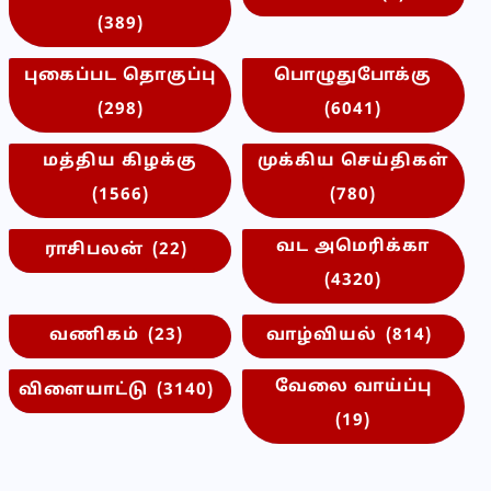
(389)
புகைப்பட தொகுப்பு
பொழுதுபோக்கு
(298)
(6041)
மத்திய கிழக்கு
முக்கிய செய்திகள்
(1566)
(780)
வட அமெரிக்கா
ராசிபலன்
(22)
(4320)
வணிகம்
(23)
வாழ்வியல்
(814)
வேலை வாய்ப்பு
விளையாட்டு
(3140)
(19)