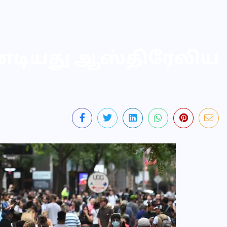
்டியது ஆஸ்திரேலிய