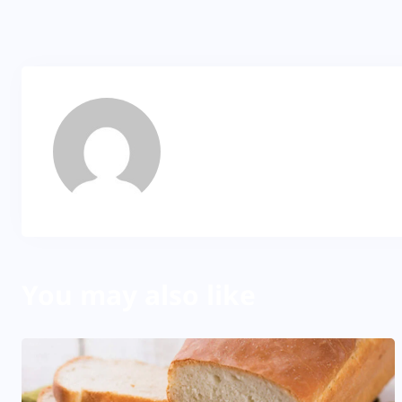
Dila
About Author
You may also like