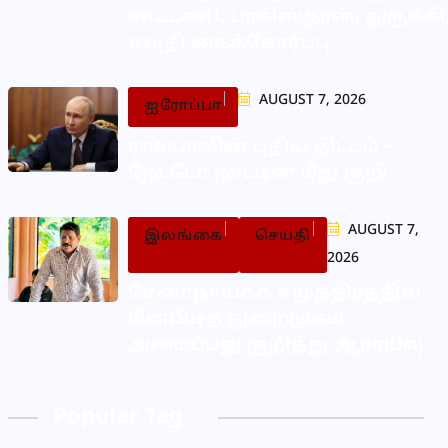
கூட்டணி: பாகிஸ்தான், துருக்கி
சவுதி கைக்கோர்ப்பு
AUGUST 7, 2026
ஐரோப்பா
ரஷ்யாவின் புதிய திட்டம் –
நேட்டோ நாட்டின் மீது குறி
AUGUST 7,
இலங்கை
செய்தி
2026
சேனாநாயக்க சமுத்திரத்தில்
மீன்பிடித் துறைமுகம்
அமைப்பது குறித்து ஆராய்வு
Popular Tag