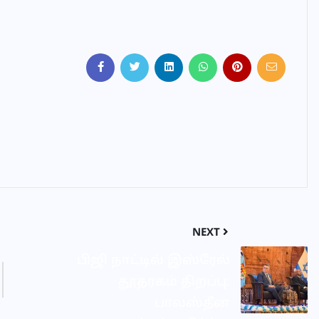
NEXT
பிஜி நாட்டில் இஸ்ரேல்
தூதரகம் திறப்பு:
பாலஸ்தீன