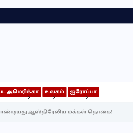
வட அமெரிக்கா
உலகம்
ஐரோப்பா
அறிந்திருக்க வேண்டியவை
அறிவியல் & தொழில்நுட்பம்
தாண்டியது ஆஸ்திரேலிய மக்கள் தொகை!