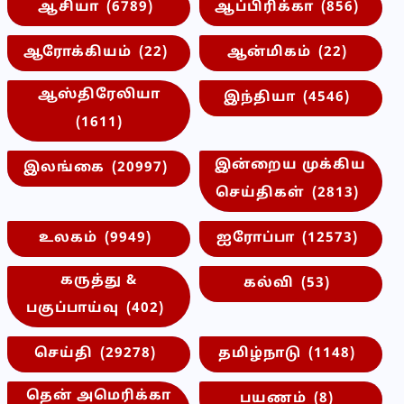
ஆசியா
(6789)
ஆப்பிரிக்கா
(856)
ஆரோக்கியம்
(22)
ஆன்மிகம்
(22)
ஆஸ்திரேலியா
இந்தியா
(4546)
(1611)
இன்றைய முக்கிய
இலங்கை
(20997)
செய்திகள்
(2813)
உலகம்
(9949)
ஐரோப்பா
(12573)
கருத்து &
கல்வி
(53)
பகுப்பாய்வு
(402)
செய்தி
(29278)
தமிழ்நாடு
(1148)
தென் அமெரிக்கா
பயணம்
(8)