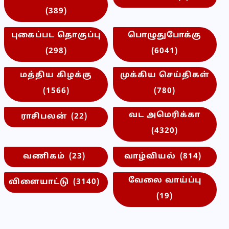
(389)
புகைப்பட தொகுப்பு
பொழுதுபோக்கு
(298)
(6041)
மத்திய கிழக்கு
முக்கிய செய்திகள்
(1566)
(780)
வட அமெரிக்கா
ராசிபலன்
(22)
(4320)
வணிகம்
(23)
வாழ்வியல்
(814)
வேலை வாய்ப்பு
விளையாட்டு
(3140)
(19)