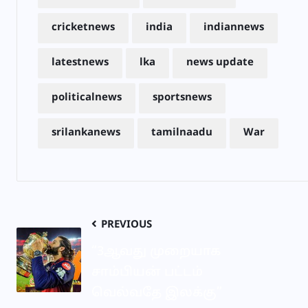
cricketnews
india
indiannews
latestnews
lka
news update
politicalnews
sportsnews
srilankanews
tamilnaadu
War
PREVIOUS
“3ஆவது முறையாக
சாம்பியன் பட்டம்
வெல்வதே இலக்கு”