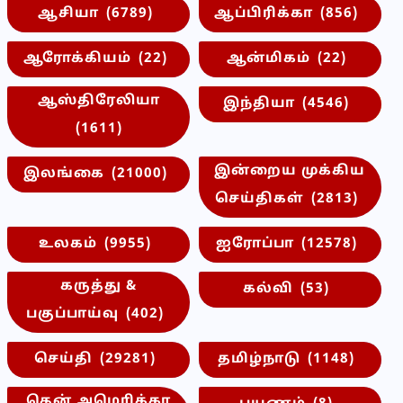
ஆசியா
(6789)
ஆப்பிரிக்கா
(856)
ஆரோக்கியம்
(22)
ஆன்மிகம்
(22)
ஆஸ்திரேலியா
இந்தியா
(4546)
(1611)
இன்றைய முக்கிய
இலங்கை
(21000)
செய்திகள்
(2813)
உலகம்
(9955)
ஐரோப்பா
(12578)
கருத்து &
கல்வி
(53)
பகுப்பாய்வு
(402)
செய்தி
(29281)
தமிழ்நாடு
(1148)
தென் அமெரிக்கா