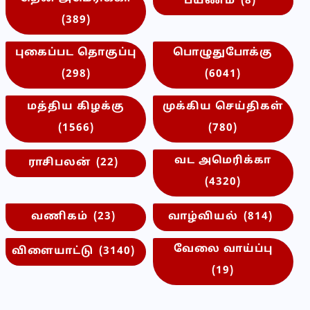
பயணம்
(8)
(389)
புகைப்பட தொகுப்பு
பொழுதுபோக்கு
(298)
(6041)
மத்திய கிழக்கு
முக்கிய செய்திகள்
(1566)
(780)
வட அமெரிக்கா
ராசிபலன்
(22)
(4320)
வணிகம்
(23)
வாழ்வியல்
(814)
வேலை வாய்ப்பு
விளையாட்டு
(3140)
(19)