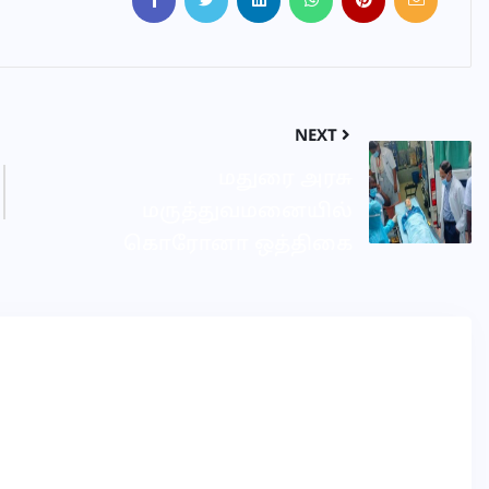
NEXT
மதுரை அரசு
மருத்துவமனையில்
கொரோனா ஒத்திகை