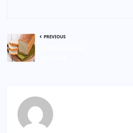
PREVIOUS
பாணின் விலை
குறைப்பு!
priya
About Author