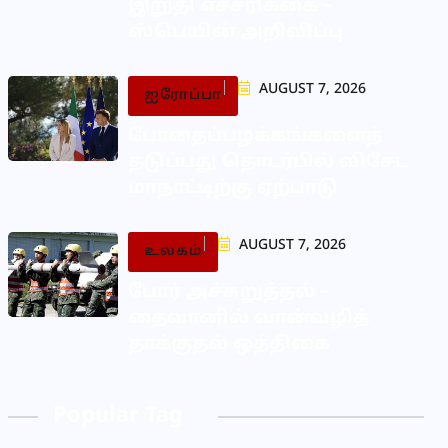
இறுதி எச்சரிக்கை –
ஸ்பெயின் அறிவிப்பு
AUGUST 7, 2026
ஐரோப்பா
போதைப்பழக்கங்களைத்
தடுப்பது தொடர்பில் விசேட
மாநாட்டிற்கு ஏற்பாடு
AUGUST 7, 2026
உலகம்
போர் அச்சுறுத்தல் –
தைவானில் வான்வழித்
தாக்குதல் ஒத்திகை
Popular Tag