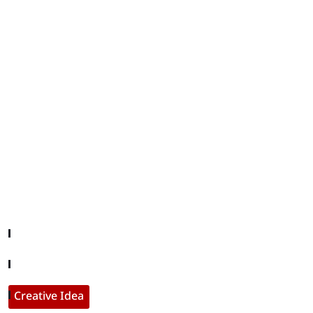
editor@iftamil.com
Useful Links
Company About
Contact With Us
Creative Idea