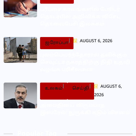
பரீட்சை காலங்களில் பேரிடர்
தொடர்பில் அறிவிக்க விசேட
தொலைபேசி இலக்கம்
AUGUST 6, 2026
ஐரோப்பா
புலம்பெயர்ந்தோரால் தவிக்கும்
செவுட்டா நகரத்திற்கு நிதி உதவி
வழங்க பரிசீலனை
AUGUST 6,
உலகம்
செய்தி
2026
அமைதியை விரும்பாத
இஸ்ரேல்: துருக்கி கடும் விசனம்
Popular Tag