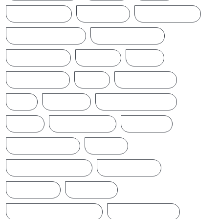
CINEMANEWS
COLOMBO
CRICKETNEWS
CYCLONE DITWAH
DONALD TRUMP
EARTHQUAKE
IFTAMIL
INDIA
INDIANNEWS
IRAN
LATESTNEWS
LKA
LONDON
MIDDLEEASTNEWS
NEWS
NEWS UPDATE
PAKISTAN
POLITICALNEWS
RUSSIA
SAJITH PREMADASA
SPORTSNEWS
SRI LANKA
SRILANKA
SRILANKALATESTNEWS
SRILANKANEWS