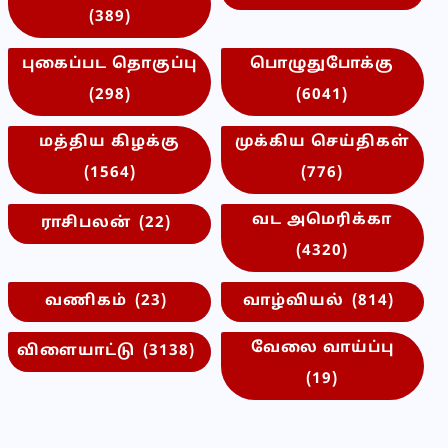
(389)
புகைப்பட தொகுப்பு
பொழுதுபோக்கு
(298)
(6041)
மத்திய கிழக்கு
முக்கிய செய்திகள்
(1564)
(776)
வட அமெரிக்கா
ராசிபலன்
(22)
(4320)
வணிகம்
(23)
வாழ்வியல்
(814)
வேலை வாய்ப்பு
விளையாட்டு
(3138)
(19)