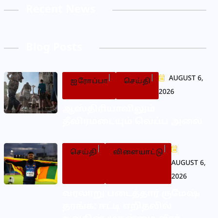
Recent News
Blog Posts
AUGUST 6,
ஐரோப்பா
செய்தி
2026
ஆஸ்திரியாவிலும்
தீவிரமடையும் வெப்ப அலை
செய்தி
விளையாட்டு
AUGUST 6,
2026
வரலாறு படைத்தார் ருமேஷ்
தரங்க: ஈட்டி எறிதலில்