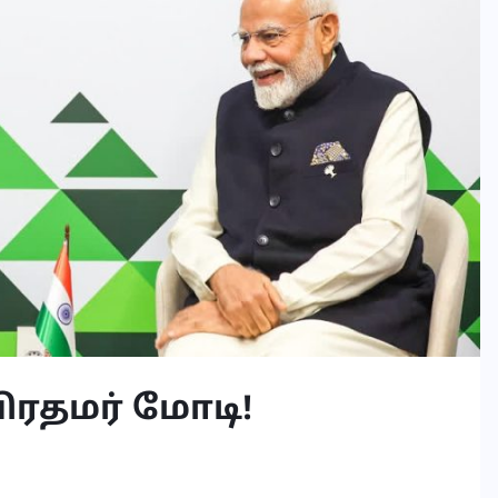
ிரதமர் மோடி!