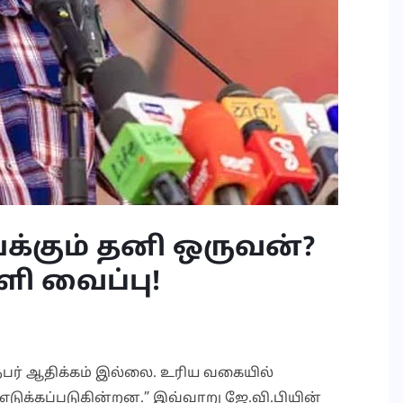
்கும் தனி ஒருவன்?
்ளி வைப்பு!
ி நபர் ஆதிக்கம் இல்லை. உரிய வகையில்
எடுக்கப்படுகின்றன.” இவ்வாறு ஜே.வி.பியின்