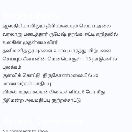
Recent Posts
ஆஸ்திரியாவிலும் தீவிரமடையும் வெப்ப அலை
வரலாறு படைத்தார் ருமேஷ் தரங்க: ஈட்டி எறிதலில்
உலகின் முதன்மை வீரர்
தனிமனித தரவுகளை உளவு பார்த்து விற்பனை
செய்யும் சீனாவின் மென்பொருள் – 13 நாடுகளில்
புலக்கம்
குளவிக் கொட்டு: திருகோணமலையில் 30
மாணவர்கள் பாதிப்பு
விமல், உதய கம்மன்பில உள்ளிட்ட 6 பேர் மீது
நீதிமன்ற அவமதிப்பு குற்றச்சாட்டு
Recent Comments
No comments to show.