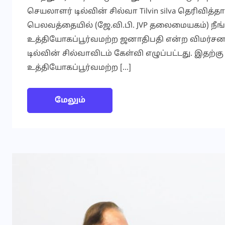
செயலாளர் டில்வின் சில்வா Tilvin silva தெரிவித்த
பெலவத்தையில் (ஜே.வி.பி. JVP தலைமையகம்) நீங்
உத்தியோகப்பூர்வமற்ற ஜனாதிபதி என்ற விமர்சன
டில்வின் சில்வாவிடம் கேள்வி எழுப்பட்டது. இதற
உத்தியோகப்பூர்வமற்ற […]
மேலும்