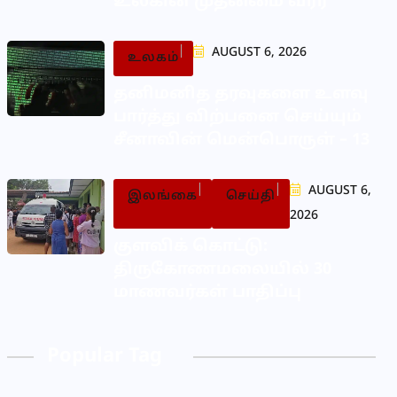
உலகின் முதன்மை வீரர்
AUGUST 6, 2026
உலகம்
தனிமனித தரவுகளை உளவு
பார்த்து விற்பனை செய்யும்
சீனாவின் மென்பொருள் – 13
AUGUST 6,
இலங்கை
செய்தி
2026
குளவிக் கொட்டு:
திருகோணமலையில் 30
மாணவர்கள் பாதிப்பு
Popular Tag