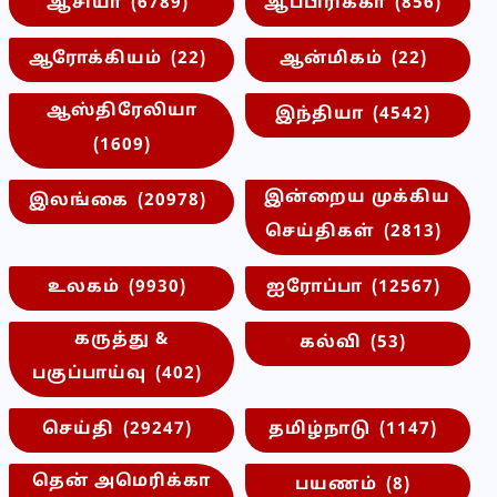
ஆசியா
(6789)
ஆப்பிரிக்கா
(856)
ஆரோக்கியம்
(22)
ஆன்மிகம்
(22)
ஆஸ்திரேலியா
இந்தியா
(4542)
(1609)
இன்றைய முக்கிய
இலங்கை
(20978)
செய்திகள்
(2813)
உலகம்
(9930)
ஐரோப்பா
(12567)
கருத்து &
கல்வி
(53)
பகுப்பாய்வு
(402)
செய்தி
(29247)
தமிழ்நாடு
(1147)
தென் அமெரிக்கா
பயணம்
(8)