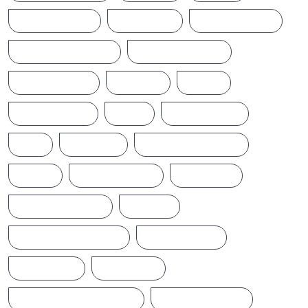
CINEMANEWS
COLOMBO
CRICKETNEWS
CYCLONE DITWAH
DONALD TRUMP
EARTHQUAKE
IFTAMIL
INDIA
INDIANNEWS
IRAN
LATESTNEWS
LKA
LONDON
MIDDLEEASTNEWS
NEWS
NEWS UPDATE
PAKISTAN
POLITICALNEWS
RUSSIA
SAJITH PREMADASA
SPORTSNEWS
SRI LANKA
SRILANKA
SRILANKALATESTNEWS
SRILANKANEWS