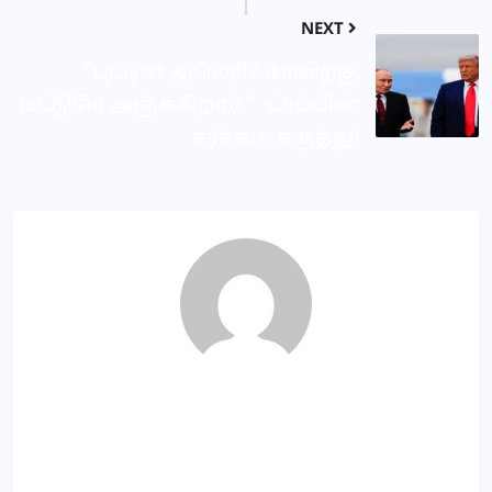
NEXT
”புட்டின் அமெரிக்காவிற்கு
மட்டுமே அஞ்சுகிறார் ” -ட்ரம்பின்
சர்ச்சை கருத்து!
VD
About Author