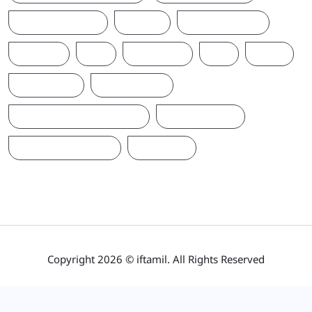
T20WORLDCUP
TAMIL
TAMILNAADU
TRUMP
UK
UKRAINE
US
WAR
இந்தியா
இலங்கை
ஐக்கிய மக்கள் சக்தி
ஜனாதிபதி
நாடாளுமன்றம்
பிரதமர்
Copyright 2026 © iftamil. All Rights Reserved