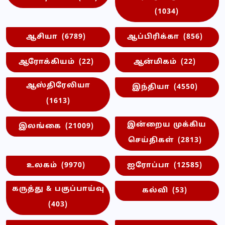
(1034)
ஆசியா
(6789)
ஆப்பிரிக்கா
(856)
ஆரோக்கியம்
(22)
ஆன்மிகம்
(22)
ஆஸ்திரேலியா
இந்தியா
(4550)
(1613)
இன்றைய முக்கிய
இலங்கை
(21009)
செய்திகள்
(2813)
உலகம்
(9970)
ஐரோப்பா
(12585)
கருத்து & பகுப்பாய்வு
கல்வி
(53)
(403)