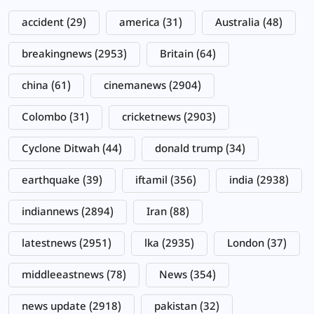
accident
(29)
america
(31)
Australia
(48)
breakingnews
(2953)
Britain
(64)
china
(61)
cinemanews
(2904)
Colombo
(31)
cricketnews
(2903)
Cyclone Ditwah
(44)
donald trump
(34)
earthquake
(39)
iftamil
(356)
india
(2938)
indiannews
(2894)
Iran
(88)
latestnews
(2951)
lka
(2935)
London
(37)
middleeastnews
(78)
News
(354)
news update
(2918)
pakistan
(32)