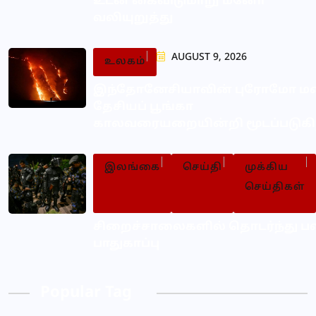
உடன் கைவிடுமாறு மனோ
வலியுறுத்து
AUGUST 9, 2026
உலகம்
இந்தோனேசியாவின் புரோமோ 
தேசியப் பூங்கா
காலவரையறையின்றி மூடப்படுகி
இலங்கை
செய்தி
முக்கிய
செய்திகள்
சிறைச்சாலைகளில் தொடர்ந்து ப
பாதுகாப்பு
Popular Tag