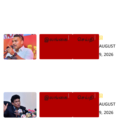
Populer Posts
இலங்கை
செய்தி
AUGUST
9, 2026
இளைஞர் புரட்சியின்போது
பின்வாங்கியது ஏன்? நாமல்
விளக்கம்
இலங்கை
செய்தி
AUGUST
9, 2026
22 ஆவது
திருத்தச்சட்டமூலத்தை