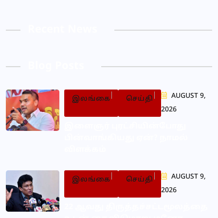
Recent News
Blog Posts
AUGUST 9,
இலங்கை
செய்தி
2026
இளைஞர் புரட்சியின்போது
பின்வாங்கியது ஏன்? நாமல்
விளக்கம்
AUGUST 9,
இலங்கை
செய்தி
2026
22 ஆவது திருத்தச்சட்டமூலத்தை