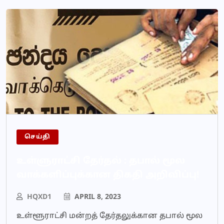
செய்தி
உள்ளுராட்சி தேர்தல் : தபால் மூல
வாக்களிப்புக்கான திகதி அறிவிப்பு!
HQXD1
APRIL 8, 2023
உள்ளூராட்சி மன்றத் தேர்தலுக்கான தபால் மூல