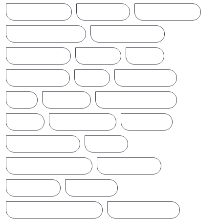
CINEMANEWS
COLOMBO
CRICKETNEWS
CYCLONE DITWAH
DONALD TRUMP
EARTHQUAKE
IFTAMIL
INDIA
INDIANNEWS
IRAN
LATESTNEWS
LKA
LONDON
MIDDLEEASTNEWS
NEWS
NEWS UPDATE
PAKISTAN
POLITICALNEWS
RUSSIA
SAJITH PREMADASA
SPORTSNEWS
SRI LANKA
SRILANKA
SRILANKALATESTNEWS
SRILANKANEWS