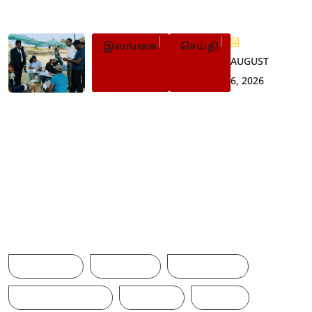
மரண தண்டனை
இலங்கை
செய்தி
AUGUST
6, 2026
செம்மணி புதைகுழி: 500ஐ
நெருங்கியது எலும்புக்
கூடுகளின் எண்ணிக்கை
Browse Tags
ACCIDENT
AMERICA
AUSTRALIA
BREAKINGNEWS
BRITAIN
CHINA