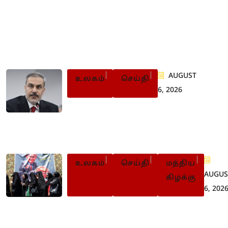
Populer Posts
AUGUST
உலகம்
செய்தி
6, 2026
அமைதியை விரும்பாத
இஸ்ரேல்: துருக்கி கடும்
விசனம்
உலகம்
செய்தி
மத்திய
AUGUS
கிழக்கு
6, 202
ஈரானில் இறுக்கமடையும்
பாதுகாப்புக் கட்டுப்பாடு: 56 பேருக்க