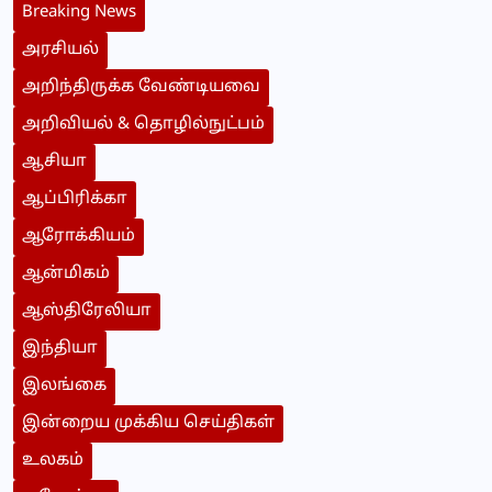
Breaking News
அரசியல்
அறிந்திருக்க வேண்டியவை
அறிவியல் & தொழில்நுட்பம்
ஆசியா
ஆப்பிரிக்கா
ஆரோக்கியம்
ஆன்மிகம்
ஆஸ்திரேலியா
இந்தியா
இலங்கை
இன்றைய முக்கிய செய்திகள்
உலகம்