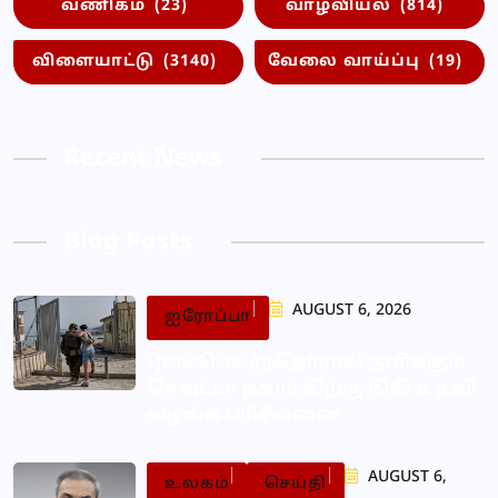
வணிகம்
(23)
வாழ்வியல்
(814)
விளையாட்டு
(3140)
வேலை வாய்ப்பு
(19)
Recent News
Blog Posts
AUGUST 6, 2026
ஐரோப்பா
புலம்பெயர்ந்தோரால் தவிக்கும்
செவுட்டா நகரத்திற்கு நிதி உதவி
வழங்க பரிசீலனை
AUGUST 6,
உலகம்
செய்தி