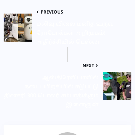
PREVIOUS
மலிவு விலை மனித உருவ
ரோபோக்கள் அறிமுகம்!
அதிர்ச்சியில் டெஸ்லா
NEXT
ஆஸ்திரேலியாவில்
நடைபயிற்சியில் ஈடுபட்டு
தினசரி 300 டொலர் சம்பாதிக்கும்
இளைஞன்