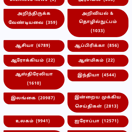
அறிந்திருக்க
அறிவியல் &
தொழில்நுட்பம்
வேண்டியவை
(359)
(1033)
ஆசியா
(6789)
ஆப்பிரிக்கா
(856)
ஆரோக்கியம்
(22)
ஆன்மிகம்
(22)
ஆஸ்திரேலியா
இந்தியா
(4544)
(1610)
இன்றைய முக்கிய
இலங்கை
(20987)
செய்திகள்
(2813)
உலகம்
(9941)
ஐரோப்பா
(12571)