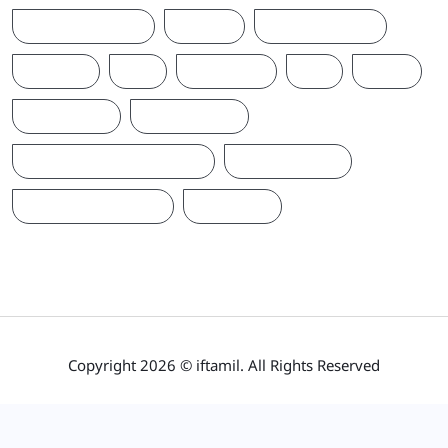
T20WORLDCUP
TAMIL
TAMILNAADU
TRUMP
UK
UKRAINE
US
WAR
இந்தியா
இலங்கை
ஐக்கிய மக்கள் சக்தி
ஜனாதிபதி
நாடாளுமன்றம்
பிரதமர்
Copyright 2026 © iftamil. All Rights Reserved