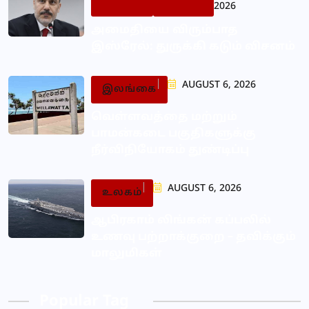
2026
அமைதியை விரும்பாத
இஸ்ரேல்: துருக்கி கடும் விசனம்
AUGUST 6, 2026
இலங்கை
வெள்ளவத்தை மற்றும்
பாமன்கடை பகுதிகளுக்கு
நீர்விநியோகம் துண்டிப்பு
AUGUST 6, 2026
உலகம்
ஆபிரகாம் லிங்கன் கப்பலில்
உணவு பற்றாக்குறை – தவிக்கும்
மாலுமிகள்
Popular Tag