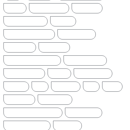
NEWS
NEWS UPDATE
PAKISTAN
POLITICALNEWS
RUSSIA
SAJITH PREMADASA
SPORTSNEWS
SRI LANKA
SRILANKA
SRILANKALATESTNEWS
SRILANKANEWS
T20WORLDCUP
TAMIL
TAMILNAADU
TRUMP
UK
UKRAINE
US
WAR
இந்தியா
இலங்கை
ஐக்கிய மக்கள் சக்தி
ஜனாதிபதி
நாடாளுமன்றம்
பிரதமர்