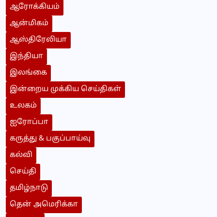
ஆரோக்கியம்
ஆன்மிகம்
ஆஸ்திரேலியா
இந்தியா
இலங்கை
இன்றைய முக்கிய செய்திகள்
உலகம்
ஐரோப்பா
கருத்து & பகுப்பாய்வு
கல்வி
செய்தி
தமிழ்நாடு
தென் அமெரிக்கா