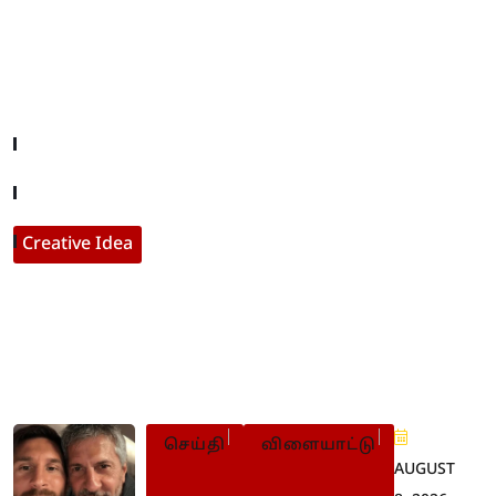
Useful Links
Company About
Contact With Us
Creative Idea
Populer Posts
செய்தி
விளையாட்டு
AUGUST