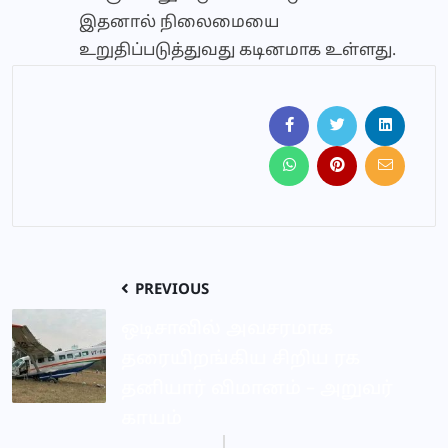
இதனால் நிலைமையை
உறுதிப்படுத்துவது கடினமாக உள்ளது.
PREVIOUS
ஒடிசாவில் அவசரமாக
தரையிறங்கிய சிறிய ரக
தனியார் விமானம் – அறுவர்
காயம்