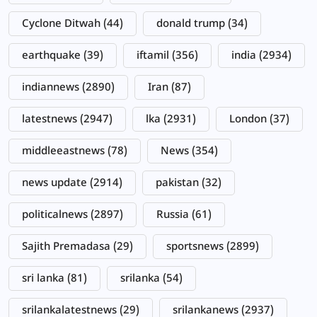
Cyclone Ditwah
(44)
donald trump
(34)
earthquake
(39)
iftamil
(356)
india
(2934)
indiannews
(2890)
Iran
(87)
latestnews
(2947)
lka
(2931)
London
(37)
middleeastnews
(78)
News
(354)
news update
(2914)
pakistan
(32)
politicalnews
(2897)
Russia
(61)
Sajith Premadasa
(29)
sportsnews
(2899)
sri lanka
(81)
srilanka
(54)
srilankalatestnews
(29)
srilankanews
(2937)