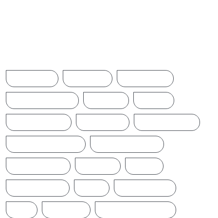
Browse Tags
ACCIDENT
AMERICA
AUSTRALIA
BREAKINGNEWS
BRITAIN
CHINA
CINEMANEWS
COLOMBO
CRICKETNEWS
CYCLONE DITWAH
DONALD TRUMP
EARTHQUAKE
IFTAMIL
INDIA
INDIANNEWS
IRAN
LATESTNEWS
LKA
LONDON
MIDDLEEASTNEWS