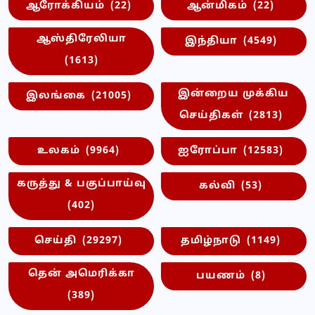
ஆரோக்கியம்
(22)
ஆன்மிகம்
(22)
ஆஸ்திரேலியா
இந்தியா
(4549)
(1613)
இன்றைய முக்கிய
இலங்கை
(21005)
செய்திகள்
(2813)
உலகம்
(9964)
ஐரோப்பா
(12583)
கருத்து & பகுப்பாய்வு
கல்வி
(53)
(402)
செய்தி
(29297)
தமிழ்நாடு
(1149)
தென் அமெரிக்கா
பயணம்
(8)
(389)