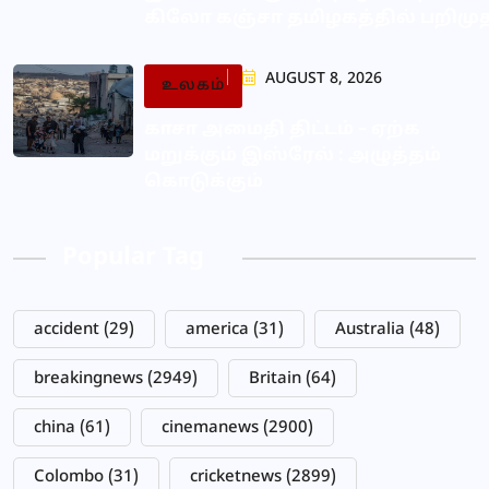
கிலோ கஞ்சா தமிழகத்தில் பறிமு
AUGUST 8, 2026
உலகம்
காசா அமைதி திட்டம் – ஏற்க
மறுக்கும் இஸ்ரேல் : அழுத்தம்
கொடுக்கும்
Popular Tag
accident
(29)
america
(31)
Australia
(48)
breakingnews
(2949)
Britain
(64)
china
(61)
cinemanews
(2900)
Colombo
(31)
cricketnews
(2899)