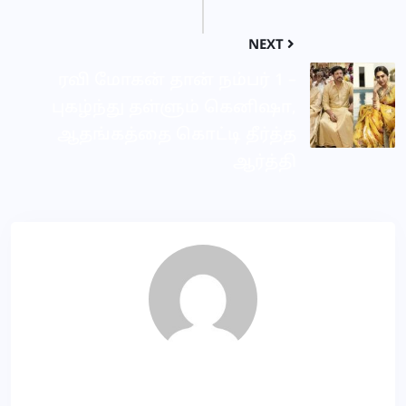
NEXT
ரவி மோகன் தான் நம்பர் 1 –
புகழ்ந்து தள்ளும் கெனிஷா,
ஆதங்கத்தை கொட்டி தீர்த்த
ஆர்த்தி
Sainth