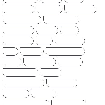
CINEMANEWS
COLOMBO
CRICKETNEWS
CYCLONE DITWAH
DONALD TRUMP
EARTHQUAKE
IFTAMIL
INDIA
INDIANNEWS
IRAN
LATESTNEWS
LKA
LONDON
MIDDLEEASTNEWS
NEWS
NEWS UPDATE
PAKISTAN
POLITICALNEWS
RUSSIA
SAJITH PREMADASA
SPORTSNEWS
SRI LANKA
SRILANKA
SRILANKALATESTNEWS
SRILANKANEWS