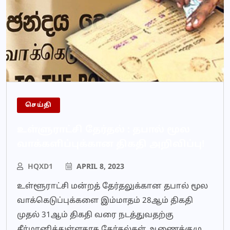
செய்தி
உள்ளுராட்சி தேர்தல் : தபால் மூல
வாக்களிப்புக்கான திகதி அறிவிப்பு!
HQXD1
APRIL 8, 2023
உள்ளூராட்சி மன்றத் தேர்தலுக்கான தபால் மூல
வாக்கெடுப்புக்களை இம்மாதம் 28ஆம் திகதி
முதல் 31ஆம் திகதி வரை நடத்துவதற்கு
தீர்மானித்துள்ளதாக தேர்தல்கள் ஆணைக்குழு