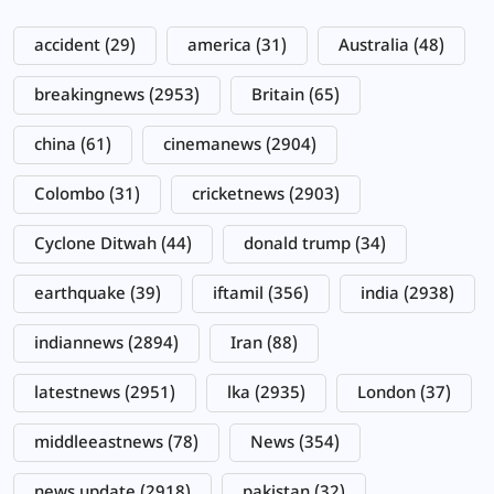
accident
(29)
america
(31)
Australia
(48)
breakingnews
(2953)
Britain
(65)
china
(61)
cinemanews
(2904)
Colombo
(31)
cricketnews
(2903)
Cyclone Ditwah
(44)
donald trump
(34)
earthquake
(39)
iftamil
(356)
india
(2938)
indiannews
(2894)
Iran
(88)
latestnews
(2951)
lka
(2935)
London
(37)
middleeastnews
(78)
News
(354)
news update
(2918)
pakistan
(32)