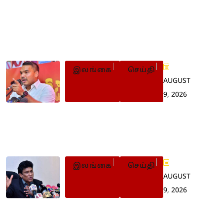
Populer Posts
இலங்கை
செய்தி
AUGUST
9, 2026
இளைஞர் புரட்சியின்போது
பின்வாங்கியது ஏன்? நாமல்
விளக்கம்
இலங்கை
செய்தி
AUGUST
9, 2026
22 ஆவது
திருத்தச்சட்டமூலத்தை