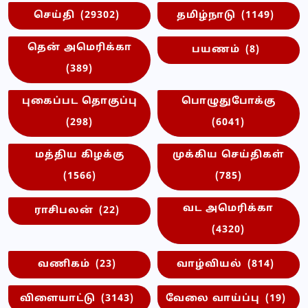
செய்தி
(29302)
தமிழ்நாடு
(1149)
தென் அமெரிக்கா
பயணம்
(8)
(389)
புகைப்பட தொகுப்பு
பொழுதுபோக்கு
(298)
(6041)
மத்திய கிழக்கு
முக்கிய செய்திகள்
(1566)
(785)
வட அமெரிக்கா
ராசிபலன்
(22)
(4320)
வணிகம்
(23)
வாழ்வியல்
(814)
விளையாட்டு
(3143)
வேலை வாய்ப்பு
(19)