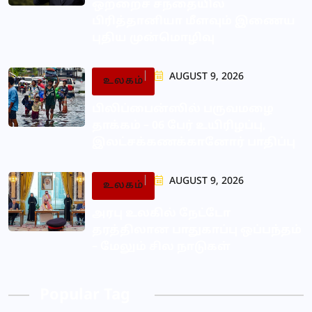
ஒற்றைச் சந்தையில்
பிரித்தானியா மீளவும் இணைய
புதிய முன்மொழிவு
AUGUST 9, 2026
உலகம்
பிலிப்பைன்ஸில் பருவமழை
தாக்கம் – 06 பேர் உயிரிழப்பு,
இலட்சக்கணக்கானோர் பாதிப்பு
AUGUST 9, 2026
உலகம்
அரபு உலகில் நேட்டோ
தரத்திலான பாதுகாப்பு ஒப்பந்தம்
– மேலும் சில நாடுகள்
Popular Tag