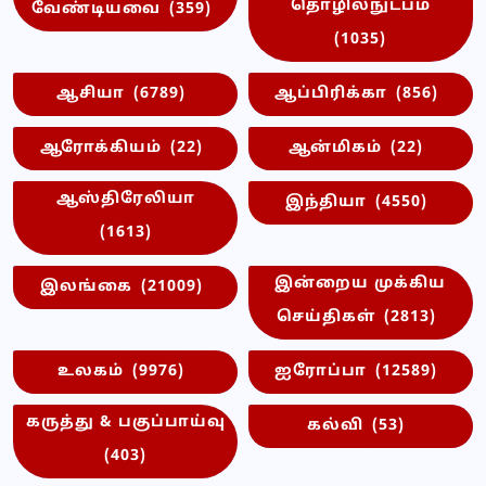
தொழில்நுட்பம்
வேண்டியவை
(359)
(1035)
ஆசியா
(6789)
ஆப்பிரிக்கா
(856)
ஆரோக்கியம்
(22)
ஆன்மிகம்
(22)
ஆஸ்திரேலியா
இந்தியா
(4550)
(1613)
இன்றைய முக்கிய
இலங்கை
(21009)
செய்திகள்
(2813)
உலகம்
(9976)
ஐரோப்பா
(12589)
கருத்து & பகுப்பாய்வு
கல்வி
(53)
(403)