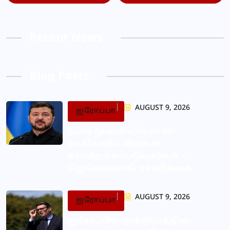
Recent News
Blog Posts
AUGUST 9, 2026
ஐரோப்பா
போர் முனையில் 50,000
வடகொரிய வீரர்கள்
களமிறக்கப்படுவார்கள் –
ஜெலென்ஸ்கி எச்சரிக்கை
AUGUST 9, 2026
ஐரோப்பா
ஐரோப்பிய ஒன்றியத்தின்