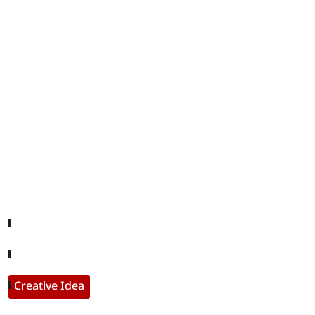
editor@iftamil.com
Useful Links
Company About
Contact With Us
Creative Idea