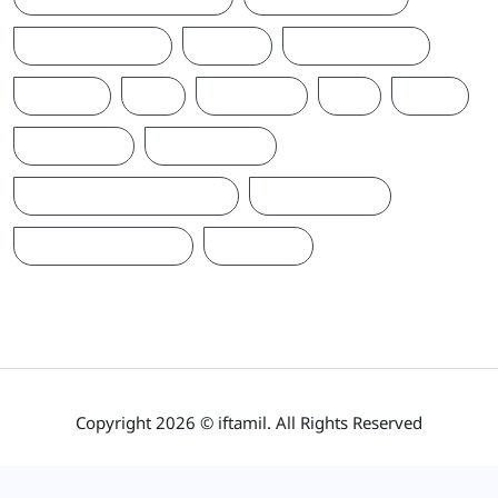
T20WORLDCUP
TAMIL
TAMILNAADU
TRUMP
UK
UKRAINE
US
WAR
இந்தியா
இலங்கை
ஐக்கிய மக்கள் சக்தி
ஜனாதிபதி
நாடாளுமன்றம்
பிரதமர்
Copyright 2026 © iftamil. All Rights Reserved