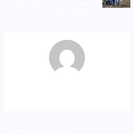
குண்டுவெடிப்பு? அல் ஷபாப்
குழு தெரிவிப்பு
KP
About Author
You may also like