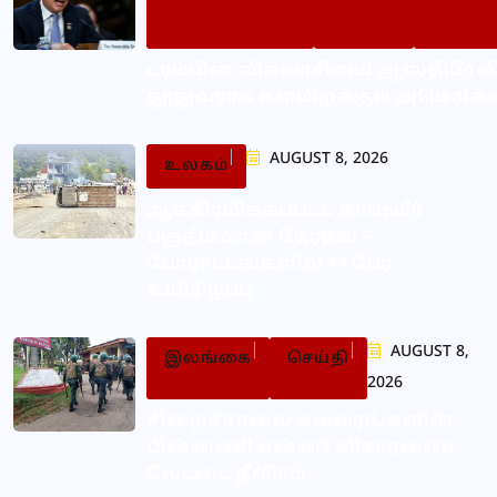
ட்ரம்பின் விசுவாசியை ஆஸ்திரேல
தூதுவராக களமிறக்கும் அமெரிக்
AUGUST 8, 2026
உலகம்
ஆக்கிரமிக்கப்பட்ட காஷ்மீர்
பகுதிக்கான தேர்தல் –
போராட்டங்களில் 44 பேர்
உயிரிழப்பு
AUGUST 8,
இலங்கை
செய்தி
2026
சிறைச்சாலை கலவரங்களின்
பின்னணி என்ன? விசாரணை
வேட்டை தீவிரம்