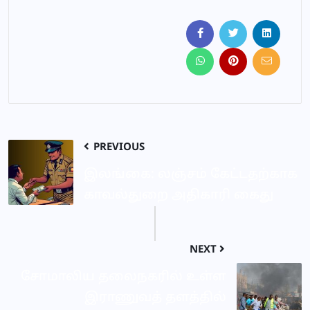
PREVIOUS
இலங்கை: லஞ்சம் கேட்டதற்காக
காவல்துறை அதிகாரி கைது
NEXT
சோமாலிய தலைநகரில் உள்ள
இராணுவத் தளத்தில்