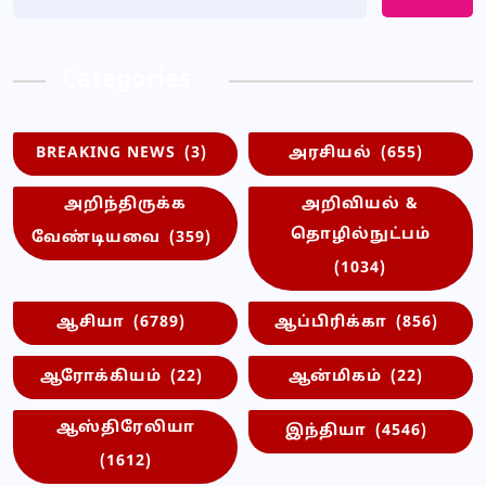
Categories
BREAKING NEWS
(3)
அரசியல்
(655)
அறிந்திருக்க
அறிவியல் &
தொழில்நுட்பம்
வேண்டியவை
(359)
(1034)
ஆசியா
(6789)
ஆப்பிரிக்கா
(856)
ஆரோக்கியம்
(22)
ஆன்மிகம்
(22)
ஆஸ்திரேலியா
இந்தியா
(4546)
(1612)