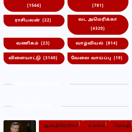
(1566)
(781)
வட அமெரிக்கா
ராசிபலன்
(22)
(4320)
வணிகம்
(23)
வாழ்வியல்
(814)
விளையாட்டு
(3140)
வேலை வாய்ப்பு
(19)
Recent News
Blog Posts
ஆஸ்திரேலியா
உலகம்
செய்தி