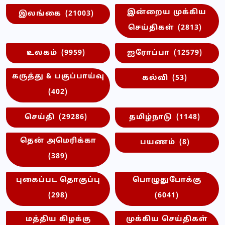
இன்றைய முக்கிய
இலங்கை
(21003)
செய்திகள்
(2813)
உலகம்
(9959)
ஐரோப்பா
(12579)
கருத்து & பகுப்பாய்வு
கல்வி
(53)
(402)
செய்தி
(29286)
தமிழ்நாடு
(1148)
தென் அமெரிக்கா
பயணம்
(8)
(389)
புகைப்பட தொகுப்பு
பொழுதுபோக்கு
(298)
(6041)
மத்திய கிழக்கு
முக்கிய செய்திகள்