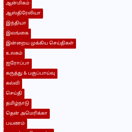
ஆன்மிகம்
ஆஸ்திரேலியா
இந்தியா
இலங்கை
இன்றைய முக்கிய செய்திகள்
உலகம்
ஐரோப்பா
கருத்து & பகுப்பாய்வு
கல்வி
செய்தி
தமிழ்நாடு
தென் அமெரிக்கா
பயணம்