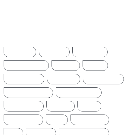
Browse Tags
ACCIDENT
AMERICA
AUSTRALIA
BREAKINGNEWS
BRITAIN
CHINA
CINEMANEWS
COLOMBO
CRICKETNEWS
CYCLONE DITWAH
DONALD TRUMP
EARTHQUAKE
IFTAMIL
INDIA
INDIANNEWS
IRAN
LATESTNEWS
LKA
LONDON
MIDDLEEASTNEWS