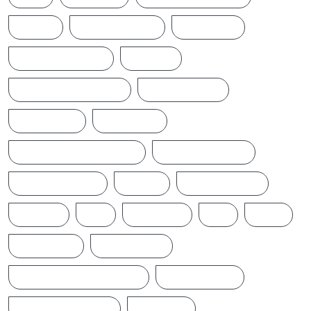
NEWS
NEWS UPDATE
PAKISTAN
POLITICALNEWS
RUSSIA
SAJITH PREMADASA
SPORTSNEWS
SRI LANKA
SRILANKA
SRILANKALATESTNEWS
SRILANKANEWS
T20WORLDCUP
TAMIL
TAMILNAADU
TRUMP
UK
UKRAINE
US
WAR
இந்தியா
இலங்கை
ஐக்கிய மக்கள் சக்தி
ஜனாதிபதி
நாடாளுமன்றம்
பிரதமர்