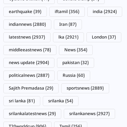
earthquake
(39)
iftamil
(356)
india
(2924)
indiannews
(2880)
Iran
(87)
latestnews
(2937)
lka
(2921)
London
(37)
middleeastnews
(78)
News
(354)
news update
(2904)
pakistan
(32)
politicalnews
(2887)
Russia
(60)
Sajith Premadasa
(29)
sportsnews
(2889)
sri lanka
(81)
srilanka
(54)
srilankalatestnews
(29)
srilankanews
(2927)
T20worldcup
(906)
Tamil
(256)