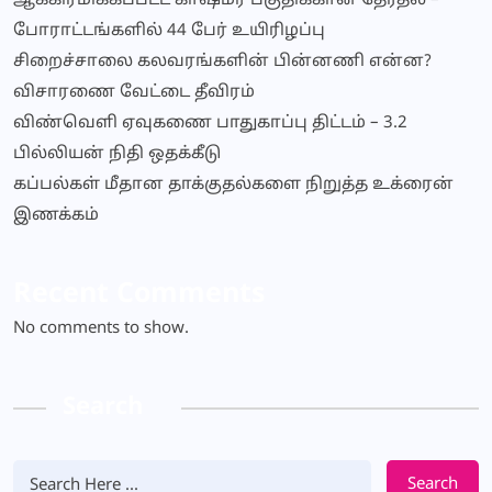
ஆக்கிரமிக்கப்பட்ட காஷ்மீர் பகுதிக்கான தேர்தல் –
போராட்டங்களில் 44 பேர் உயிரிழப்பு
சிறைச்சாலை கலவரங்களின் பின்னணி என்ன?
விசாரணை வேட்டை தீவிரம்
விண்வெளி ஏவுகணை பாதுகாப்பு திட்டம் – 3.2
பில்லியன் நிதி ஒதக்கீடு
கப்பல்கள் மீதான தாக்குதல்களை நிறுத்த உக்ரைன்
இணக்கம்
Recent Comments
No comments to show.
Search
Search