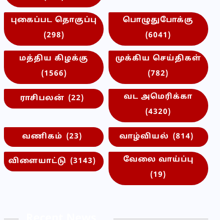
புகைப்பட தொகுப்பு
பொழுதுபோக்கு
(298)
(6041)
மத்திய கிழக்கு
முக்கிய செய்திகள்
(1566)
(782)
வட அமெரிக்கா
ராசிபலன்
(22)
(4320)
வணிகம்
(23)
வாழ்வியல்
(814)
வேலை வாய்ப்பு
விளையாட்டு
(3143)
(19)
Recent News