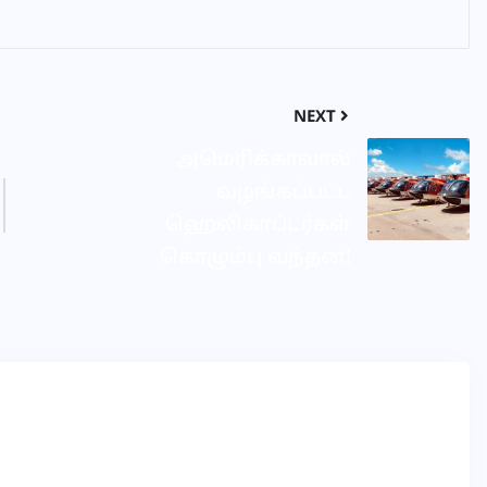
NEXT
அமெரிக்காவால்
வழங்கப்பட்ட
ஹெலிகாப்டர்கள்
கொழும்பு வந்தன!