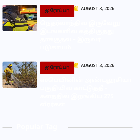
AUGUST 8, 2026
ஐரோப்பா
நெதர்லாந்தில் இருவேறு
இடங்களில் கத்திகுத்து
தாக்குதல் – இருவர்
படுகாயம்
AUGUST 8, 2026
ஐரோப்பா
ஸ்பெயினின் அண்டலூசியா
பகுதியில் காட்டுத்தீ –
களத்தில் இறங்கிய 275
வீரர்கள்
Popular Tag