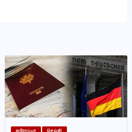
ஐரோப்பா
செய்தி