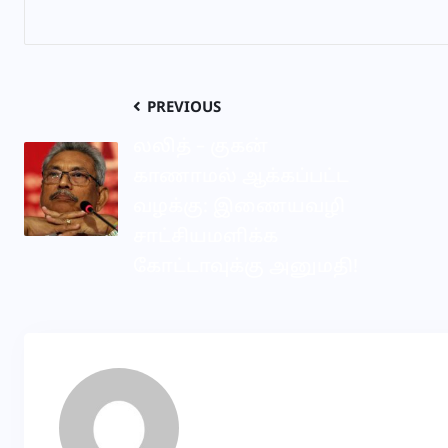
PREVIOUS
லலித் – குகன்
காணாமல் ஆக்கப்பட்ட
வழக்கு: இணையவழி
சாட்சியமளிக்க
கோட்டாவுக்கு அனுமதி!
VD
About Author