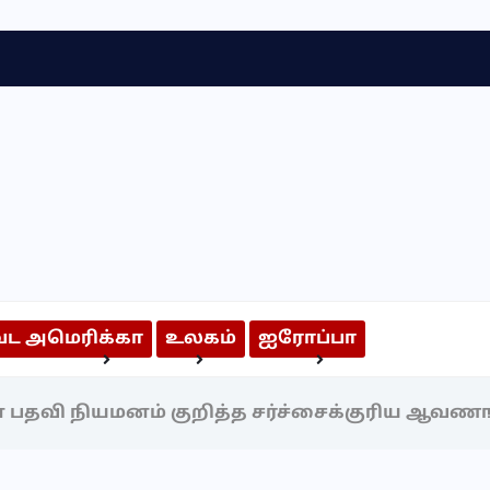
வட அமெரிக்கா
உலகம்
ஐரோப்பா
அறிந்திருக்க வேண்டியவை
அறிவியல் & தொழில்நுட்பம்
 பதவி நியமனம் குறித்த சர்ச்சைக்குரிய ஆவணங