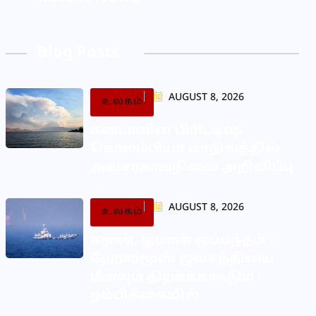
Blog Posts
AUGUST 8, 2026
உலகம்
கனடாவின் பிரிட்டிஷ்
கொலம்பியா மாநிலத்தில்
அவசரகாலநிலை அறிவிப்பு
AUGUST 8, 2026
உலகம்
ஈரான், ஓமான் ஒப்பந்தம் –
ஹோர்மூஸ் ஜலசந்தியை
மீளவும் திறக்கக்கூடும் :
நம்பிக்கையில்