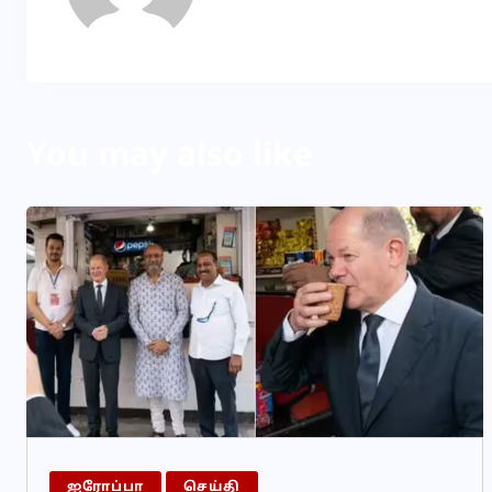
You may also like
ஐரோப்பா
செய்தி