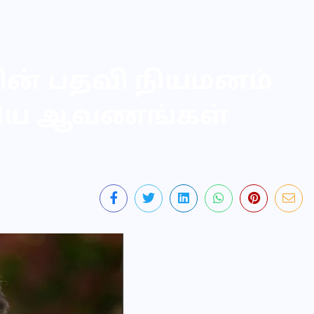
ின் பதவி நியமனம்
குரிய ஆவணங்கள்