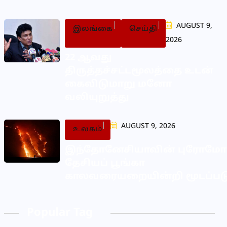
AUGUST 9,
இலங்கை
செய்தி
2026
22 ஆவது
திருத்தச்சட்டமூலத்தை உடன்
கைவிடுமாறு மனோ
வலியுறுத்து
AUGUST 9, 2026
உலகம்
இந்தோனேசியாவின் புரோம
தேசியப் பூங்கா
காலவரையறையின்றி மூடப்பட
Popular Tag