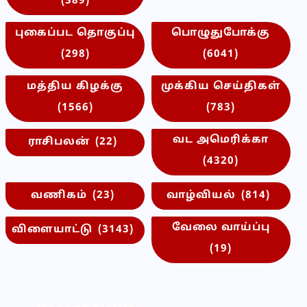
(389)
புகைப்பட தொகுப்பு
பொழுதுபோக்கு
(298)
(6041)
மத்திய கிழக்கு
முக்கிய செய்திகள்
(1566)
(783)
வட அமெரிக்கா
ராசிபலன்
(22)
(4320)
வணிகம்
(23)
வாழ்வியல்
(814)
வேலை வாய்ப்பு
விளையாட்டு
(3143)
(19)