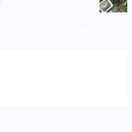
சுத்தமாக
பேணாதவர்களுக்கு
எதிராக சட்ட
நடவடிக்கை