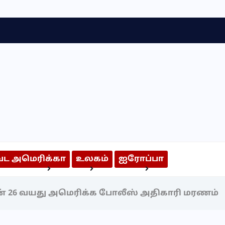
வட அமெரிக்கா
உலகம்
ஐரோப்பா
அறிந்திருக்க வேண்டியவை
அறிவியல் & தொழில்நுட்பம்
ன் 26 வயது அமெரிக்க போலீஸ் அதிகாரி மரணம்