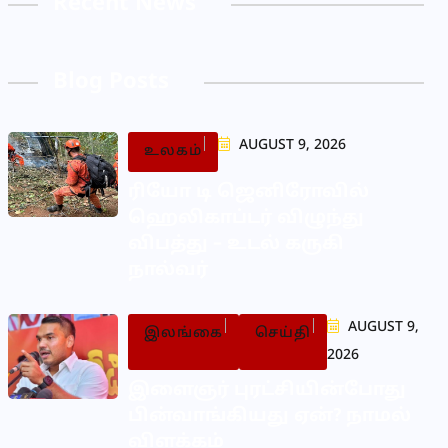
Recent News
Blog Posts
AUGUST 9, 2026
உலகம்
ரியோ டி ஜெனிரோவில்
ஹெலிகாப்டர் விழுந்து
விபத்து – உடல் கருகி
நால்வர்
AUGUST 9,
இலங்கை
செய்தி
2026
இளைஞர் புரட்சியின்போது
பின்வாங்கியது ஏன்? நாமல்
விளக்கம்