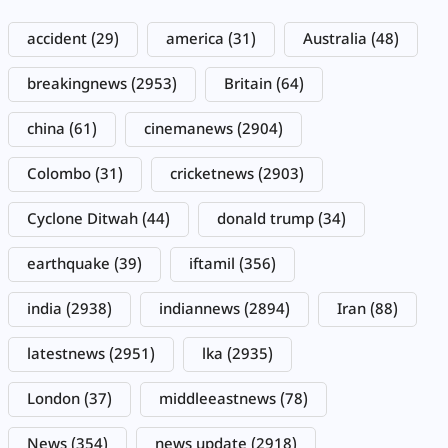
accident
(29)
america
(31)
Australia
(48)
breakingnews
(2953)
Britain
(64)
china
(61)
cinemanews
(2904)
Colombo
(31)
cricketnews
(2903)
Cyclone Ditwah
(44)
donald trump
(34)
earthquake
(39)
iftamil
(356)
india
(2938)
indiannews
(2894)
Iran
(88)
latestnews
(2951)
lka
(2935)
London
(37)
middleeastnews
(78)
News
(354)
news update
(2918)