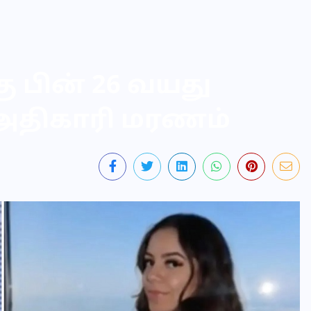
 பின் 26 வயது
அதிகாரி மரணம்