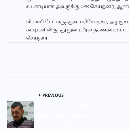
உடனடியாக அவருக்கு CPR செய்தனர், ஆனால
மியாமி-டேட் மருத்துவ பரிசோதகர், அழகு
கட்டிகளிலிருந்து நுரையீரல் தக்கையடைப்ப
செய்தார்.
PREVIOUS
கொலம்பியா செனட்டர்
துப்பாக்கிச் சூட்டில்
முக்கிய சந்தேக நபர்