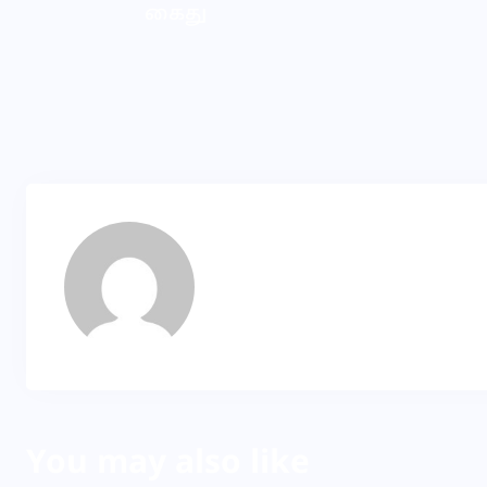
கைது
KP
About Author
You may also like