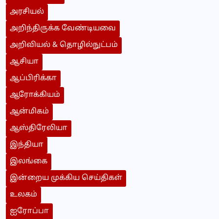
அரசியல்
அறிந்திருக்க வேண்டியவை
அறிவியல் & தொழில்நுட்பம்
ஆசியா
ஆப்பிரிக்கா
ஆரோக்கியம்
ஆன்மிகம்
ஆஸ்திரேலியா
இந்தியா
இலங்கை
இன்றைய முக்கிய செய்திகள்
உலகம்
ஐரோப்பா