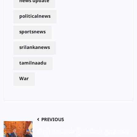
news update
politicalnews
sportsnews
srilankanews
tamilnaadu
War
PREVIOUS
பிஜி நாட்டில் இஸ்ரேல் தூதரகம்