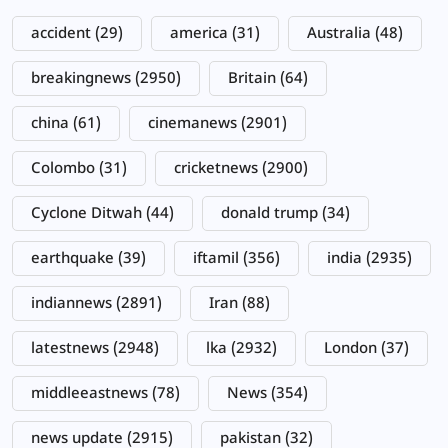
accident
(29)
america
(31)
Australia
(48)
breakingnews
(2950)
Britain
(64)
china
(61)
cinemanews
(2901)
Colombo
(31)
cricketnews
(2900)
Cyclone Ditwah
(44)
donald trump
(34)
earthquake
(39)
iftamil
(356)
india
(2935)
indiannews
(2891)
Iran
(88)
latestnews
(2948)
lka
(2932)
London
(37)
middleeastnews
(78)
News
(354)
news update
(2915)
pakistan
(32)