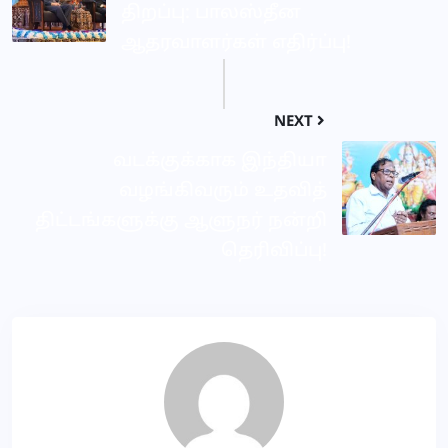
திறப்பு: பாலஸ்தீன
ஆதரவாளர்கள் எதிர்ப்பு!
NEXT
வடக்குக்காக இந்தியா
வழங்கிவரும் உதவித்
திட்டங்களுக்கு ஆளுநர் நன்றி
தெரிவிப்பு!