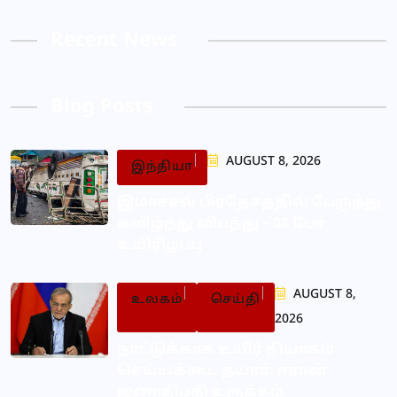
Recent News
Blog Posts
AUGUST 8, 2026
இந்தியா
இமாச்சல் பிரதேசத்தில் பேருந்து
கவிழ்ந்து விபத்து – 08 பேர்
உயிரிழப்பு
AUGUST 8,
உலகம்
செய்தி
2026
நாட்டுக்காக உயிர் தியாகம்
செய்யக்கூட தயார்: ஈரான்
ஜனாதிபதி உருக்கம்