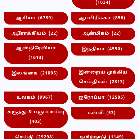
(1034)
ஆசியா
(6789)
ஆப்பிரிக்கா
(856)
ஆரோக்கியம்
(22)
ஆன்மிகம்
(22)
ஆஸ்திரேலியா
இந்தியா
(4550)
(1613)
இன்றைய முக்கிய
இலங்கை
(21005)
செய்திகள்
(2813)
உலகம்
(9967)
ஐரோப்பா
(12585)
கருத்து & பகுப்பாய்வு
கல்வி
(53)
(403)
செய்தி
(29298)
தமிழ்நாடு
(1149)