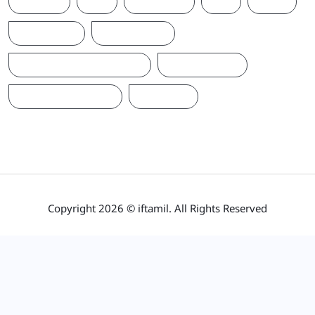
TRUMP
UK
UKRAINE
US
WAR
இந்தியா
இலங்கை
ஐக்கிய மக்கள் சக்தி
ஜனாதிபதி
நாடாளுமன்றம்
பிரதமர்
Copyright 2026 © iftamil. All Rights Reserved