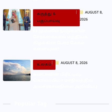
AUGUST 8,
கருத்து &
2026
பகுப்பாய்வு
03 முஸ்லிம் நாடுகளின்
சேர்க்கையால் மத்தியக்
கிழக்கின் போர் மேகம்
களையுமா?
AUGUST 8, 2026
உலகம்
கனடாவின் பிரிட்டிஷ்
கொலம்பியா மாநிலத்தில்
அவசரகாலநிலை அறிவிப்பு
Popular Tag