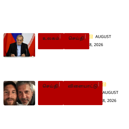
Populer Posts
AUGUST
உலகம்
செய்தி
8, 2026
நாட்டுக்காக உயிர் தியாகம்
செய்யக்கூட தயார்: ஈரான்
ஜனாதிபதி உருக்கம்
செய்தி
விளையாட்டு
AUGUST
8, 2026
லியோனல் மெஸ்ஸியின்
தந்தை காலமானார்