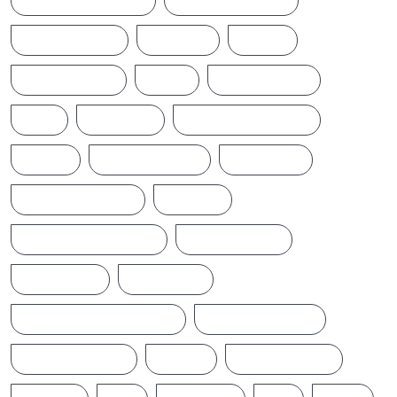
CYCLONE DITWAH
DONALD TRUMP
EARTHQUAKE
IFTAMIL
INDIA
INDIANNEWS
IRAN
LATESTNEWS
LKA
LONDON
MIDDLEEASTNEWS
NEWS
NEWS UPDATE
PAKISTAN
POLITICALNEWS
RUSSIA
SAJITH PREMADASA
SPORTSNEWS
SRI LANKA
SRILANKA
SRILANKALATESTNEWS
SRILANKANEWS
T20WORLDCUP
TAMIL
TAMILNAADU