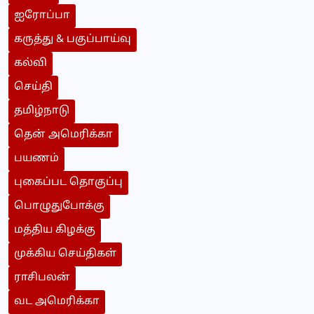
ஐரோப்பா
கருத்து & பகுப்பாய்வு
கல்வி
செய்தி
தமிழ்நாடு
தென் அமெரிக்கா
பயணம்
புகைப்பட தொகுப்பு
பொழுதுபோக்கு
மத்திய கிழக்கு
முக்கிய செய்திகள்
ராசிபலன்
வட அமெரிக்கா