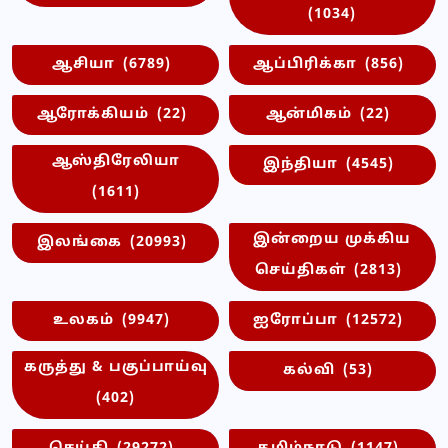
(1034)
ஆசியா
(6789)
ஆப்பிரிக்கா
(856)
ஆரோக்கியம்
(22)
ஆன்மிகம்
(22)
ஆஸ்திரேலியா
இந்தியா
(4545)
(1611)
இன்றைய முக்கிய
இலங்கை
(20993)
செய்திகள்
(2813)
உலகம்
(9947)
ஐரோப்பா
(12572)
கருத்து & பகுப்பாய்வு
கல்வி
(53)
(402)