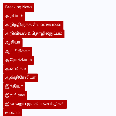
Breaking News
அரசியல்
அறிந்திருக்க வேண்டியவை
அறிவியல் & தொழில்நுட்பம்
ஆசியா
ஆப்பிரிக்கா
ஆரோக்கியம்
ஆன்மிகம்
ஆஸ்திரேலியா
இந்தியா
இலங்கை
இன்றைய முக்கிய செய்திகள்
உலகம்