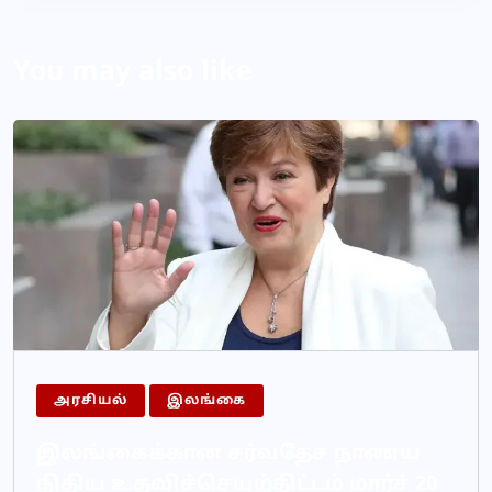
You may also like
அரசியல்
இலங்கை
இலங்கைக்கான சர்வதேச நாணய
நிதிய உதவிச்செயற்திட்டம் மார்ச் 20