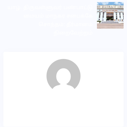
யாழ். திருவள்ளுவர் பண்பாட்டு
மையம் மாநகர சபைக்கே
சொந்தம்: தீர்மானம்
நிறைவேற்றம்
Dila
About Author