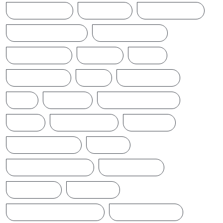
CINEMANEWS
COLOMBO
CRICKETNEWS
CYCLONE DITWAH
DONALD TRUMP
EARTHQUAKE
IFTAMIL
INDIA
INDIANNEWS
IRAN
LATESTNEWS
LKA
LONDON
MIDDLEEASTNEWS
NEWS
NEWS UPDATE
PAKISTAN
POLITICALNEWS
RUSSIA
SAJITH PREMADASA
SPORTSNEWS
SRI LANKA
SRILANKA
SRILANKALATESTNEWS
SRILANKANEWS