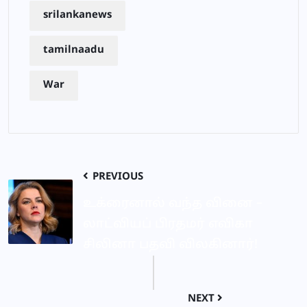
srilankanews
tamilnaadu
War
PREVIOUS
உக்ரைனால் வந்த வினை –
லாட்வியப் பிரதமர் எவிகா
சிலினா பதவி விலகினார்!
NEXT