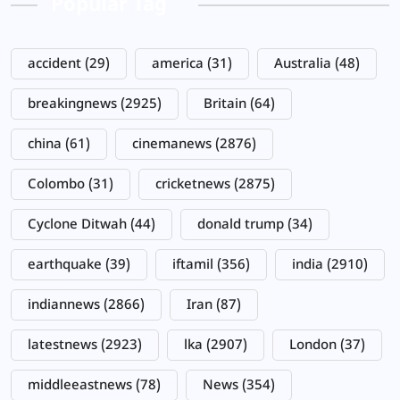
Popular Tag
accident
(29)
america
(31)
Australia
(48)
breakingnews
(2925)
Britain
(64)
china
(61)
cinemanews
(2876)
Colombo
(31)
cricketnews
(2875)
Cyclone Ditwah
(44)
donald trump
(34)
earthquake
(39)
iftamil
(356)
india
(2910)
indiannews
(2866)
Iran
(87)
latestnews
(2923)
lka
(2907)
London
(37)
middleeastnews
(78)
News
(354)