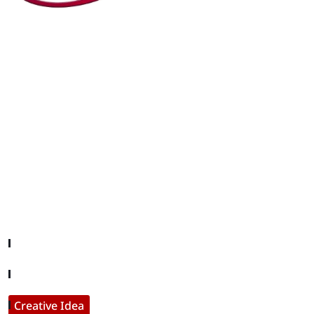
editor@iftamil.com
Useful Links
Company About
Contact With Us
Creative Idea