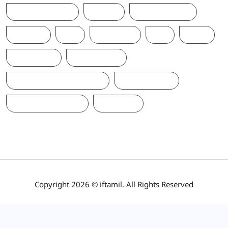
T20WORLDCUP
TAMIL
TAMILNAADU
TRUMP
UK
UKRAINE
US
WAR
இந்தியா
இலங்கை
ஐக்கிய மக்கள் சக்தி
ஜனாதிபதி
நாடாளுமன்றம்
பிரதமர்
Copyright 2026 © iftamil. All Rights Reserved