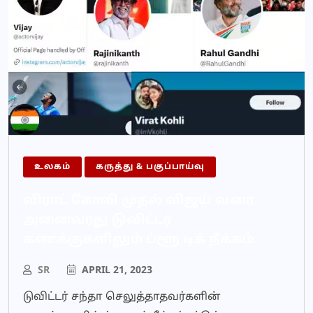
உலகம்
கருத்து & பகுப்பாய்வு
விராட் கோலி முதல் விஜய் வரை
அனைவரது டுவிட்டர்
கணக்குகளிலும் ப்ளூ டிக் நீக்கம்
SR
APRIL 21, 2023
டுவிட்டர் சந்தா செலுத்தாதவர்களின்