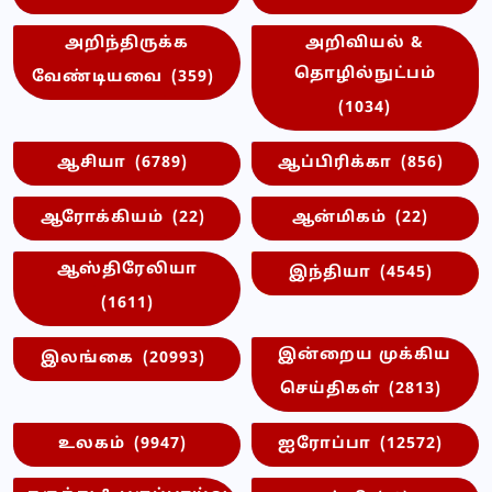
அறிந்திருக்க
அறிவியல் &
தொழில்நுட்பம்
வேண்டியவை
(359)
(1034)
ஆசியா
(6789)
ஆப்பிரிக்கா
(856)
ஆரோக்கியம்
(22)
ஆன்மிகம்
(22)
ஆஸ்திரேலியா
இந்தியா
(4545)
(1611)
இன்றைய முக்கிய
இலங்கை
(20993)
செய்திகள்
(2813)
உலகம்
(9947)
ஐரோப்பா
(12572)