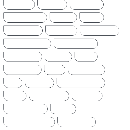
ACCIDENT
AMERICA
AUSTRALIA
BREAKINGNEWS
BRITAIN
CHINA
CINEMANEWS
COLOMBO
CRICKETNEWS
CYCLONE DITWAH
DONALD TRUMP
EARTHQUAKE
IFTAMIL
INDIA
INDIANNEWS
IRAN
LATESTNEWS
LKA
LONDON
MIDDLEEASTNEWS
NEWS
NEWS UPDATE
PAKISTAN
POLITICALNEWS
RUSSIA
SAJITH PREMADASA
SPORTSNEWS