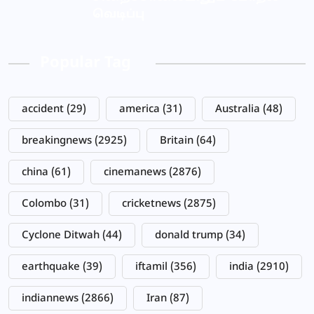
வெடிப்பு
Popular Tag
accident
(29)
america
(31)
Australia
(48)
breakingnews
(2925)
Britain
(64)
china
(61)
cinemanews
(2876)
Colombo
(31)
cricketnews
(2875)
Cyclone Ditwah
(44)
donald trump
(34)
earthquake
(39)
iftamil
(356)
india
(2910)
indiannews
(2866)
Iran
(87)