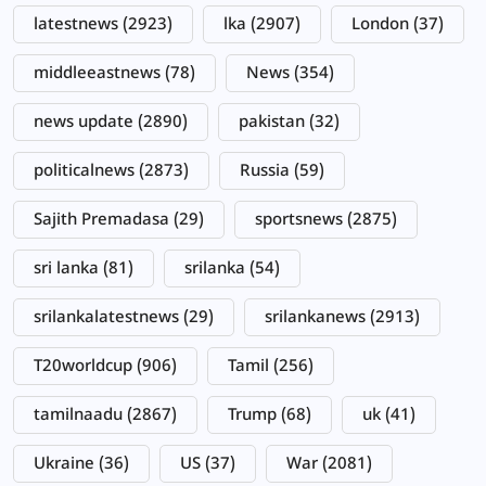
latestnews
(2923)
lka
(2907)
London
(37)
middleeastnews
(78)
News
(354)
news update
(2890)
pakistan
(32)
politicalnews
(2873)
Russia
(59)
Sajith Premadasa
(29)
sportsnews
(2875)
sri lanka
(81)
srilanka
(54)
srilankalatestnews
(29)
srilankanews
(2913)
T20worldcup
(906)
Tamil
(256)
tamilnaadu
(2867)
Trump
(68)
uk
(41)
Ukraine
(36)
US
(37)
War
(2081)