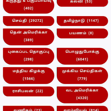
கருத்து & பகுப்பாய்வு
கல்வி
(53)
(402)
செய்தி
(29272)
தமிழ்நாடு
(1147)
தென் அமெரிக்கா
பயணம்
(8)
(389)
புகைப்பட தொகுப்பு
பொழுதுபோக்கு
(298)
(6041)
மத்திய கிழக்கு
முக்கிய செய்திகள்
(1566)
(779)
வட அமெரிக்கா
ராசிபலன்
(22)
(4320)
வணிகம்
(23)
வாழ்வியல்
(814)