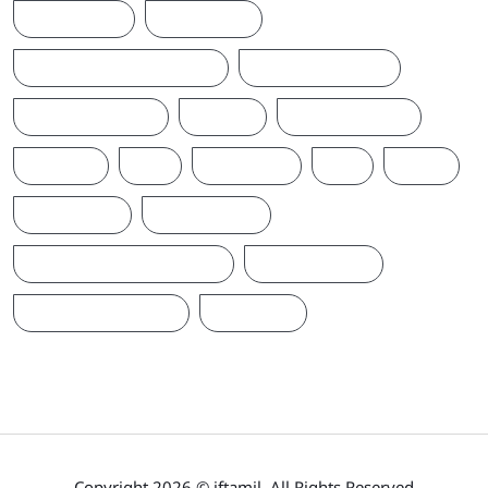
SRI LANKA
SRILANKA
SRILANKALATESTNEWS
SRILANKANEWS
T20WORLDCUP
TAMIL
TAMILNAADU
TRUMP
UK
UKRAINE
US
WAR
இந்தியா
இலங்கை
ஐக்கிய மக்கள் சக்தி
ஜனாதிபதி
நாடாளுமன்றம்
பிரதமர்