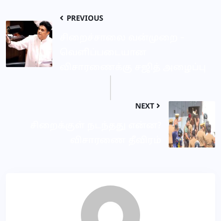
PREVIOUS
சிறைச்சாலை வன்முறை –
வெளிப்படையான
விசாரணைக்கு சஜித் அழைப்பு
NEXT
சிறைக்குள் நடந்தது என்ன?
விசாரணை தீவிரம்