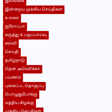
இலங்கை
இன்றைய முக்கிய செய்திகள்
உலகம்
ஐரோப்பா
கருத்து & பகுப்பாய்வு
கல்வி
செய்தி
தமிழ்நாடு
தென் அமெரிக்கா
பயணம்
புகைப்பட தொகுப்பு
பொழுதுபோக்கு
மத்திய கிழக்கு
முக்கிய செய்திகள்