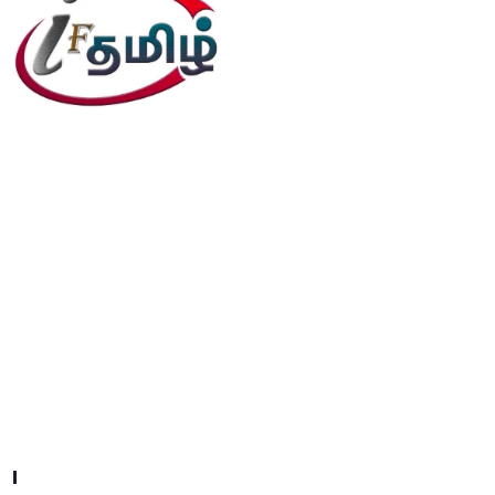
editor@iftamil.com
Useful Links
Company About