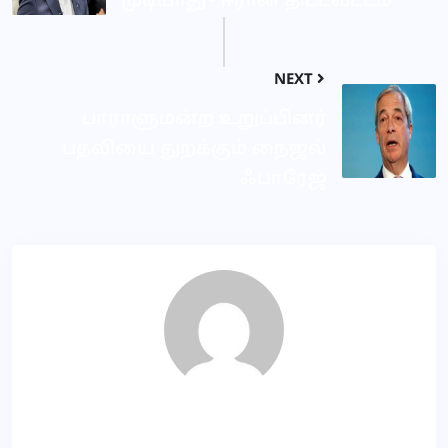
முடியாது’- ஈரான் திட்டவட்டம்
NEXT
பாராளுமன்ற உறுப்பினர்
பதவியை துறக்கும் நைஜல்
ஃபாரேஜ்
VD