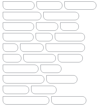
CINEMANEWS
COLOMBO
CRICKETNEWS
CYCLONE DITWAH
DONALD TRUMP
EARTHQUAKE
IFTAMIL
INDIA
INDIANNEWS
IRAN
LATESTNEWS
LKA
LONDON
MIDDLEEASTNEWS
NEWS
NEWS UPDATE
PAKISTAN
POLITICALNEWS
RUSSIA
SAJITH PREMADASA
SPORTSNEWS
SRI LANKA
SRILANKA
SRILANKALATESTNEWS
SRILANKANEWS