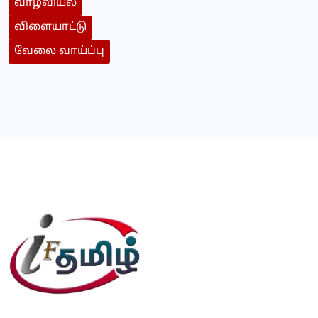
வாழ்வியல்
விளையாட்டு
வேலை வாய்ப்பு