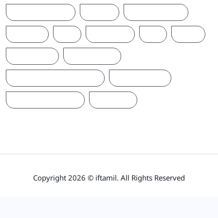
T20WORLDCUP
TAMIL
TAMILNAADU
TRUMP
UK
UKRAINE
US
WAR
இந்தியா
இலங்கை
ஐக்கிய மக்கள் சக்தி
ஜனாதிபதி
நாடாளுமன்றம்
பிரதமர்
Copyright 2026 © iftamil. All Rights Reserved