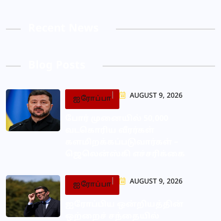
Recent News
Blog Posts
AUGUST 9, 2026
ஐரோப்பா
போர் முனையில் 50,000
வடகொரிய வீரர்கள்
களமிறக்கப்படுவார்கள் –
ஜெலென்ஸ்கி எச்சரிக்கை
AUGUST 9, 2026
ஐரோப்பா
ஐரோப்பிய ஒன்றியத்தின்
ஒற்றைச் சந்தையில்