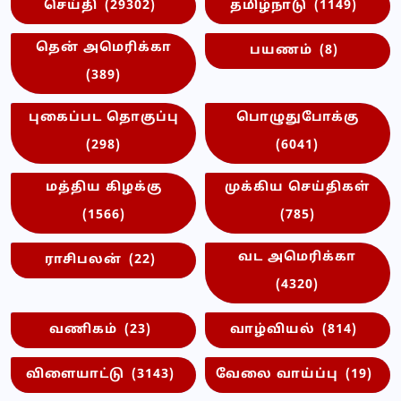
செய்தி
(29302)
தமிழ்நாடு
(1149)
தென் அமெரிக்கா
பயணம்
(8)
(389)
புகைப்பட தொகுப்பு
பொழுதுபோக்கு
(298)
(6041)
மத்திய கிழக்கு
முக்கிய செய்திகள்
(1566)
(785)
வட அமெரிக்கா
ராசிபலன்
(22)
(4320)
வணிகம்
(23)
வாழ்வியல்
(814)
விளையாட்டு
(3143)
வேலை வாய்ப்பு
(19)