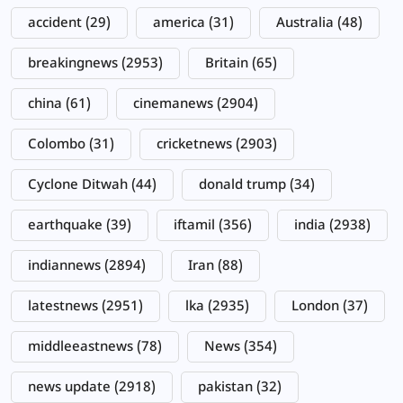
accident
(29)
america
(31)
Australia
(48)
breakingnews
(2953)
Britain
(65)
china
(61)
cinemanews
(2904)
Colombo
(31)
cricketnews
(2903)
Cyclone Ditwah
(44)
donald trump
(34)
earthquake
(39)
iftamil
(356)
india
(2938)
indiannews
(2894)
Iran
(88)
latestnews
(2951)
lka
(2935)
London
(37)
middleeastnews
(78)
News
(354)
news update
(2918)
pakistan
(32)