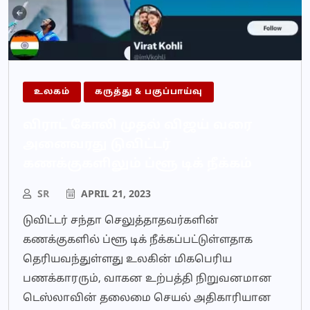
உலகம்
கருத்து & பகுப்பாய்வு
விராட் கோலி முதல் விஜய் வரை
அனைவரது டுவிட்டர்
கணக்குகளிலும் ப்ளூ டிக் நீக்கம்
SR
APRIL 21, 2023
டுவிட்டர் சந்தா செலுத்தாதவர்களின்
கணக்குகளில் ப்ளூ டிக் நீக்கப்பட்டுள்ளதாக
தெரியவந்துள்ளது உலகின் மிகபெரிய
பணக்காரரும், வாகன உற்பத்தி நிறுவனமான
டெஸ்லாவின் தலைமை செயல் அதிகாரியான