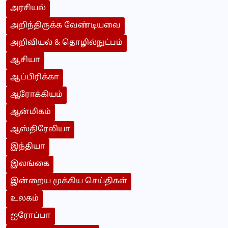
அரசியல்
அறிந்திருக்க வேண்டியவை
அறிவியல் & தொழில்நுட்பம்
ஆசியா
ஆப்பிரிக்கா
ஆரோக்கியம்
ஆன்மிகம்
ஆஸ்திரேலியா
இந்தியா
இலங்கை
இன்றைய முக்கிய செய்திகள்
உலகம்
ஐரோப்பா