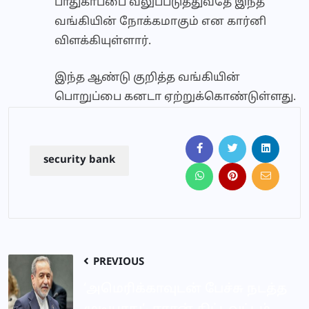
பாதுகாப்பை வலுப்படுத்துவதே இந்த
வங்கியின் நோக்கமாகும் என கார்னி
விளக்கியுள்ளார்.
இந்த ஆண்டு குறித்த வங்கியின்
பொறுப்பை கனடா ஏற்றுக்கொண்டுள்ளது.
security bank
PREVIOUS
‘அமெரிக்காவுடன் பேச்சு நடத்த