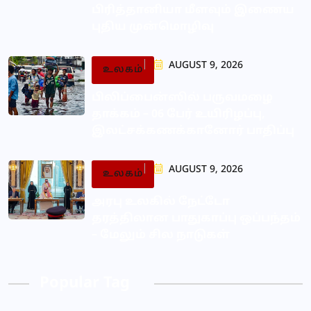
பிரித்தானியா மீளவும் இணைய
புதிய முன்மொழிவு
AUGUST 9, 2026
உலகம்
பிலிப்பைன்ஸில் பருவமழை
தாக்கம் – 06 பேர் உயிரிழப்பு,
இலட்சக்கணக்கானோர் பாதிப்பு
AUGUST 9, 2026
உலகம்
அரபு உலகில் நேட்டோ
தரத்திலான பாதுகாப்பு ஒப்பந்தம்
– மேலும் சில நாடுகள்
Popular Tag