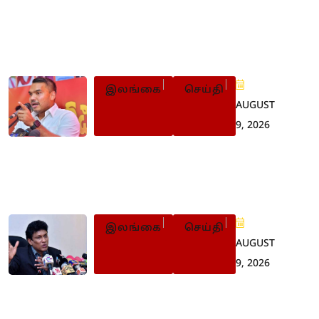
Populer Posts
இலங்கை
செய்தி
AUGUST
9, 2026
இளைஞர் புரட்சியின்போது
பின்வாங்கியது ஏன்? நாமல்
விளக்கம்
இலங்கை
செய்தி
AUGUST
9, 2026
22 ஆவது
திருத்தச்சட்டமூலத்தை