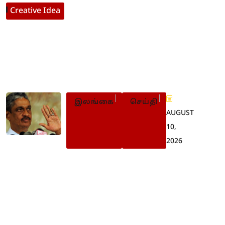
Creative Idea
Populer Posts
இலங்கை
செய்தி
AUGUST
10,
2026
“புலிகளின் சரணடைவு
குறித்து ராஜபக்சக்களே
முயற்சி செய்தனர்” –
பொன்சேகா பரபரப்பு
தகவல்