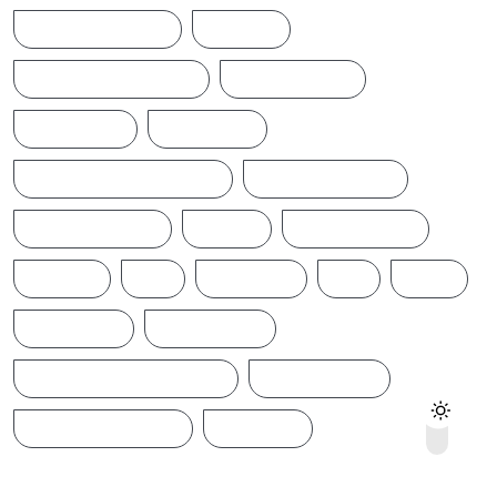
POLITICALNEWS
RUSSIA
SAJITH PREMADASA
SPORTSNEWS
SRI LANKA
SRILANKA
SRILANKALATESTNEWS
SRILANKANEWS
T20WORLDCUP
TAMIL
TAMILNAADU
TRUMP
UK
UKRAINE
US
WAR
இந்தியா
இலங்கை
ஐக்கிய மக்கள் சக்தி
ஜனாதிபதி
நாடாளுமன்றம்
பிரதமர்