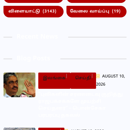
விளையாட்டு
(3143)
வேலை வாய்ப்பு
(19)
Recent News
Blog Posts
AUGUST 10,
இலங்கை
செய்தி
2026
“புலிகளின் சரணடைவு குறித்து
ராஜபக்சக்களே முயற்சி
செய்தனர்” – பொன்சேகா
பரபரப்பு தகவல்