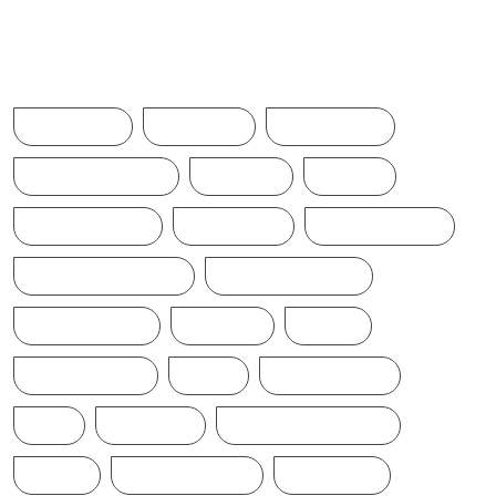
Browse Tags
ACCIDENT
AMERICA
AUSTRALIA
BREAKINGNEWS
BRITAIN
CHINA
CINEMANEWS
COLOMBO
CRICKETNEWS
CYCLONE DITWAH
DONALD TRUMP
EARTHQUAKE
IFTAMIL
INDIA
INDIANNEWS
IRAN
LATESTNEWS
LKA
LONDON
MIDDLEEASTNEWS
NEWS
NEWS UPDATE
PAKISTAN