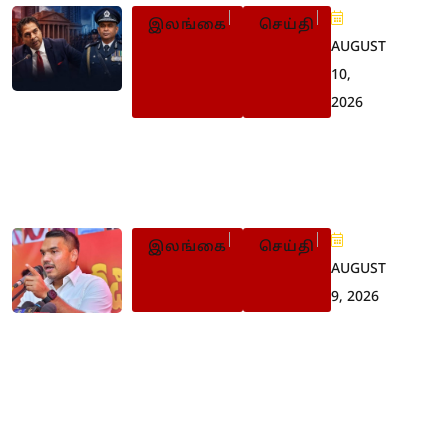
இலங்கை
செய்தி
AUGUST
10,
2026
பொலிஸ்மா அதிபருக்கு
அச்சுறுத்த: விசாரணைப்
பொறிக்குள் சாகர
இலங்கை
செய்தி
AUGUST
9, 2026
இளைஞர் புரட்சியின்போது
பின்வாங்கியது ஏன்? நாமல்
விளக்கம்