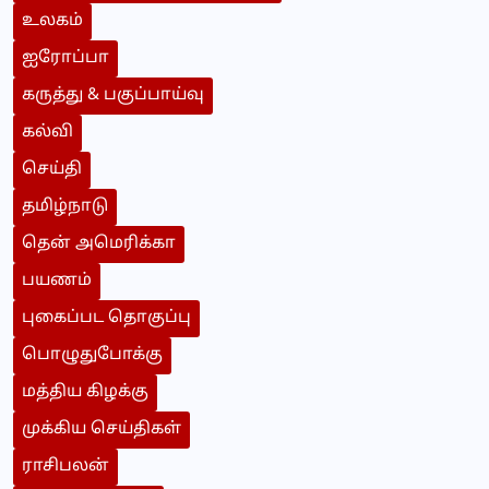
உலகம்
ஐரோப்பா
கருத்து & பகுப்பாய்வு
கல்வி
செய்தி
தமிழ்நாடு
தென் அமெரிக்கா
பயணம்
புகைப்பட தொகுப்பு
பொழுதுபோக்கு
மத்திய கிழக்கு
முக்கிய செய்திகள்
ராசிபலன்