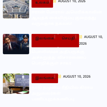
AUGUST 10, 2026
உலகம்
ஈரான் போரால் அமெரிக்காவின்
ஆயுதக் கையிருப்பு குறைந்து
வருவதாக தகவல்!
AUGUST 10,
இலங்கை
செய்தி
2026
பொலிஸ்மா அதிபருக்கு
அச்சுறுத்த: விசாரணைப்
பொறிக்குள் சாகர
AUGUST 10, 2026
இலங்கை
நாடு தழுவிய ரீதியில் கிராம
அலுவலர்கள்
பணிப்புறக்கணிப்பு