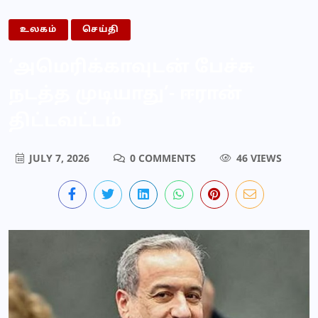
உலகம்
செய்தி
‘அமெரிக்காவுடன் பேச்சு
நடத்த முடியாது’- ஈரான்
திட்டவட்டம்
JULY 7, 2026
0 COMMENTS
46 VIEWS