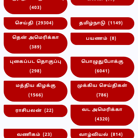
(403)
செய்தி
(29304)
தமிழ்நாடு
(1149)
தென் அமெரிக்கா
பயணம்
(8)
(389)
புகைப்பட தொகுப்பு
பொழுதுபோக்கு
(298)
(6041)
மத்திய கிழக்கு
முக்கிய செய்திகள்
(1566)
(786)
வட அமெரிக்கா
ராசிபலன்
(22)
(4320)
வணிகம்
(23)
வாழ்வியல்
(814)