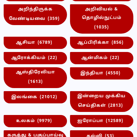
அறிந்திருக்க
அறிவியல் &
தொழில்நுட்பம்
வேண்டியவை
(359)
(1035)
ஆசியா
(6789)
ஆப்பிரிக்கா
(856)
ஆரோக்கியம்
(22)
ஆன்மிகம்
(22)
ஆஸ்திரேலியா
இந்தியா
(4550)
(1613)
இன்றைய முக்கிய
இலங்கை
(21012)
செய்திகள்
(2813)
உலகம்
(9979)
ஐரோப்பா
(12589)
கருத்து & பகுப்பாய்வு
கல்வி
(53)