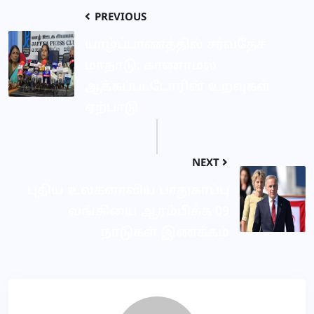
PREVIOUS
யாழ்ப்பாணத்தில் சர்வதேச
மாநாடு: காணாமல்
ஆக்கப்பட்டோரின் உறவுகள்
ஏற்பாடு
NEXT
புதிய உலகளாவிய பாதுகாப்பு
வங்கியை ஆரம்பிக்க 09
நாடுகள் இணக்கம்