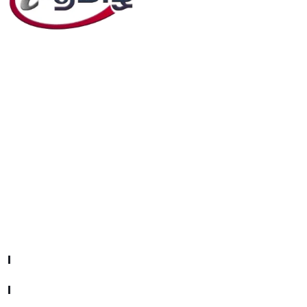
editor@iftamil.com
Useful Links
Company About
Contact With Us