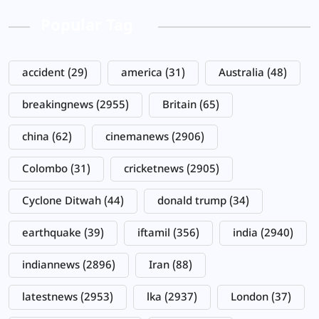
Popular Tag
accident
(29)
america
(31)
Australia
(48)
breakingnews
(2955)
Britain
(65)
china
(62)
cinemanews
(2906)
Colombo
(31)
cricketnews
(2905)
Cyclone Ditwah
(44)
donald trump
(34)
earthquake
(39)
iftamil
(356)
india
(2940)
indiannews
(2896)
Iran
(88)
latestnews
(2953)
lka
(2937)
London
(37)