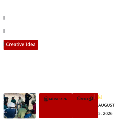
Company About
Contact With Us
Creative Idea
Populer Posts
இலங்கை
செய்தி
AUGUST
5, 2026
செம்மணியில் தோண்டத்
தோண்ட எலும்புக் கூடுகள்: