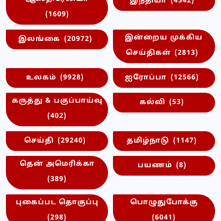
இந்தியா
(4542)
(1609)
இன்றைய முக்கிய
இலங்கை
(20972)
செய்திகள்
(2813)
உலகம்
(9928)
ஐரோப்பா
(12566)
கருத்து & பகுப்பாய்வு
கல்வி
(53)
(402)
செய்தி
(29240)
தமிழ்நாடு
(1147)
தென் அமெரிக்கா
பயணம்
(8)
(389)
புகைப்பட தொகுப்பு
பொழுதுபோக்கு
(298)
(6041)