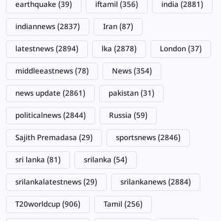
earthquake
(39)
iftamil
(356)
india
(2881)
indiannews
(2837)
Iran
(87)
latestnews
(2894)
lka
(2878)
London
(37)
middleeastnews
(78)
News
(354)
news update
(2861)
pakistan
(31)
politicalnews
(2844)
Russia
(59)
Sajith Premadasa
(29)
sportsnews
(2846)
sri lanka
(81)
srilanka
(54)
srilankalatestnews
(29)
srilankanews
(2884)
T20worldcup
(906)
Tamil
(256)