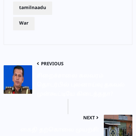
tamilnaadu
War
PREVIOUS
சிறைச்சாலை கலவரம்
தொடர்பில் புலனாய்வு தகவல்
முன்கூட்டியே கிடைத்ததா?
NEXT
கைதி தற்கொலை முயற்சி: