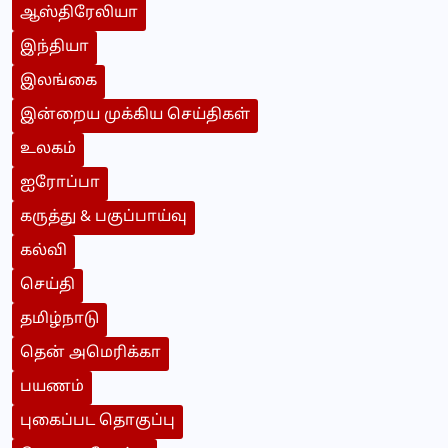
ஆஸ்திரேலியா
இந்தியா
இலங்கை
இன்றைய முக்கிய செய்திகள்
உலகம்
ஐரோப்பா
கருத்து & பகுப்பாய்வு
கல்வி
செய்தி
தமிழ்நாடு
தென் அமெரிக்கா
பயணம்
புகைப்பட தொகுப்பு