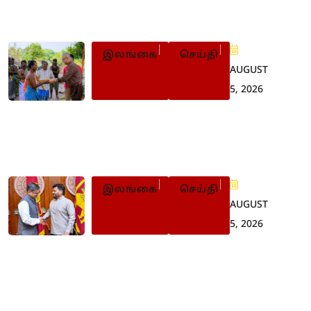
இன்றும் 08 அடையாளம்
இலங்கை
செய்தி
AUGUST
5, 2026
கடல் பழங்குடியினர்
பாரம்பரிய விழா: கிழக்கு
ஆளுநர் பங்கேற்பு
இலங்கை
செய்தி
AUGUST
5, 2026
‘போதைப் பொருள் ஒழிப்பு’
– இலங்கைக்கு இந்தியா
முழு ஆதரவு