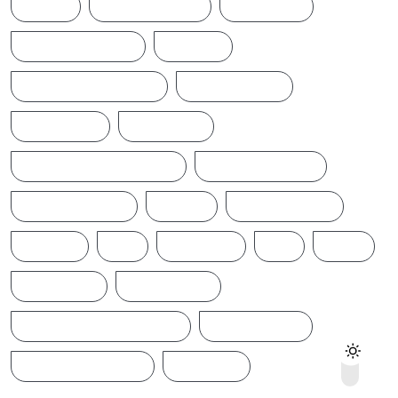
NEWS
NEWS UPDATE
PAKISTAN
POLITICALNEWS
RUSSIA
SAJITH PREMADASA
SPORTSNEWS
SRI LANKA
SRILANKA
SRILANKALATESTNEWS
SRILANKANEWS
T20WORLDCUP
TAMIL
TAMILNAADU
TRUMP
UK
UKRAINE
US
WAR
இந்தியா
இலங்கை
ஐக்கிய மக்கள் சக்தி
ஜனாதிபதி
நாடாளுமன்றம்
பிரதமர்