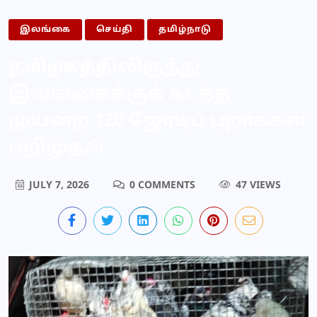
இலங்கை
செய்தி
தமிழ்நாடு
தமிழகத்திலிருந்து
இலங்கைக்குக் கடத்த
முயன்ற 120 ஜோடிப் புறாக்கள்
பறிமுதல்
JULY 7, 2026
0 COMMENTS
47 VIEWS