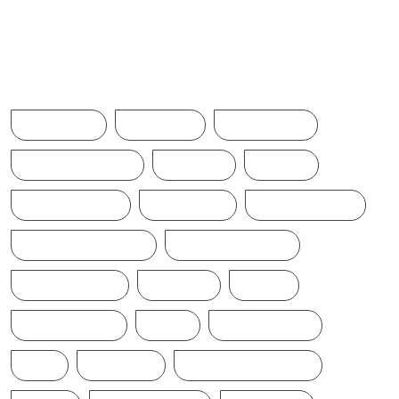
Browse Tags
ACCIDENT
AMERICA
AUSTRALIA
BREAKINGNEWS
BRITAIN
CHINA
CINEMANEWS
COLOMBO
CRICKETNEWS
CYCLONE DITWAH
DONALD TRUMP
EARTHQUAKE
IFTAMIL
INDIA
INDIANNEWS
IRAN
LATESTNEWS
LKA
LONDON
MIDDLEEASTNEWS