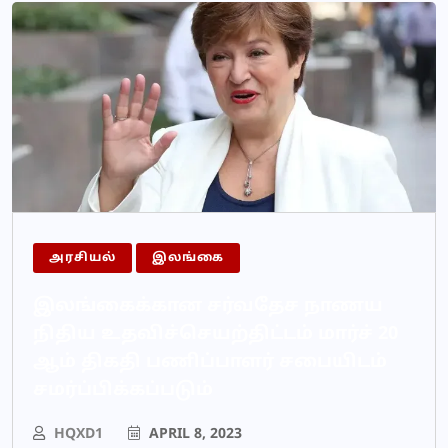
அரசியல்
இலங்கை
இலங்கைக்கான சர்வதேச நாணய
நிதிய உதவிச்செயற்திட்டம் மார்ச் 20
ஆம் திகதி பணிப்பாளர் சபையிடம்
சமர்ப்பிக்கப்படும்
HQXD1
APRIL 8, 2023