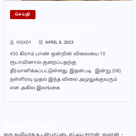
செய்தி
பாணின் விலை குறைப்பு!
HQXD1
APRIL 8, 2023
450 கிராம் பாண் ஒன்றின் விலையை 10
ரூபாவினால் குறைப்பதற்கு
தீர்மானிக்கப்பட்டுள்ளது. இதன்படி இன்று (08)
நள்ளிரவு முதல் இந்த விலை அமுலுக்குவரும்
என அகில இலங்கை
Recent Posts
ஒரு வழியாக உடன்பாட்டை எட்டிய ஈரான், ஓமான் –