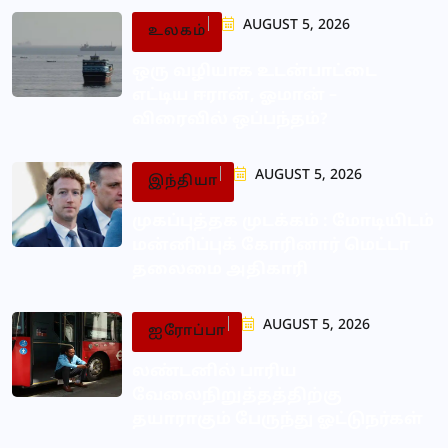
AUGUST 5, 2026
உலகம்
ஒரு வழியாக உடன்பாட்டை
எட்டிய ஈரான், ஓமான் –
விரைவில் ஒப்பந்தம்?
AUGUST 5, 2026
இந்தியா
முகப்புத்தக முடக்கம் : மோடியிடம்
மன்னிப்புக் கோரினார் மெட்டா
தலைமை அதிகாரி
AUGUST 5, 2026
ஐரோப்பா
லண்டனில் பாரிய
வேலைநிறுத்தத்திற்கு
தயாராகும் பேருந்து ஓட்டுநர்கள்