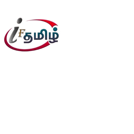
editor@iftamil.com
Useful Links