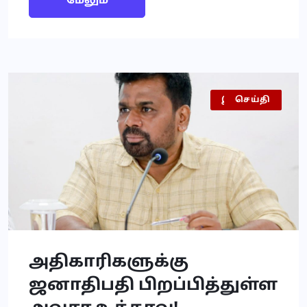
மேலும்
இலங்கை
அரசியல்
செய்தி
அதிகாரிகளுக்கு
ஜனாதிபதி பிறப்பித்துள்ள