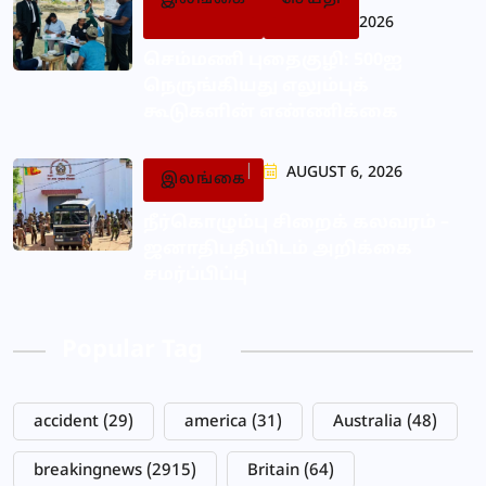
2026
செம்மணி புதைகுழி: 500ஐ
நெருங்கியது எலும்புக்
கூடுகளின் எண்ணிக்கை
AUGUST 6, 2026
இலங்கை
நீர்கொழும்பு சிறைக் கலவரம் –
ஜனாதிபதியிடம் அறிக்கை
சமர்ப்பிப்பு
Popular Tag
accident
(29)
america
(31)
Australia
(48)
breakingnews
(2915)
Britain
(64)