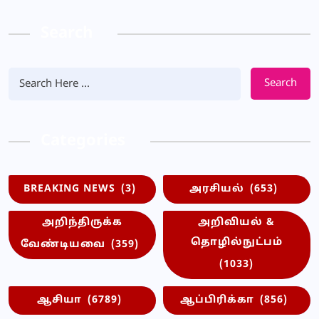
Search
Search
Categories
BREAKING NEWS
(3)
அரசியல்
(653)
அறிந்திருக்க
அறிவியல் &
தொழில்நுட்பம்
வேண்டியவை
(359)
(1033)
ஆசியா
(6789)
ஆப்பிரிக்கா
(856)