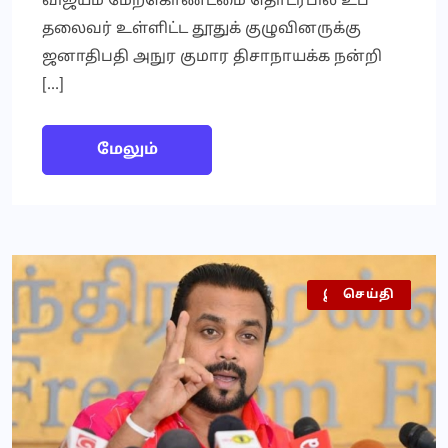
விஜயம் மேற்கொண்டமை தொடர்பில் உப
தலைவர் உள்ளிட்ட தூதுக் குழுவினருக்கு
ஜனாதிபதி அநுர குமார திசாநாயக்க நன்றி
[…]
மேலும்
இலங்கை
அரசியல்
செய்தி