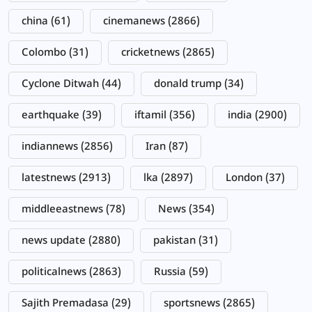
china
(61)
cinemanews
(2866)
Colombo
(31)
cricketnews
(2865)
Cyclone Ditwah
(44)
donald trump
(34)
earthquake
(39)
iftamil
(356)
india
(2900)
indiannews
(2856)
Iran
(87)
latestnews
(2913)
lka
(2897)
London
(37)
middleeastnews
(78)
News
(354)
news update
(2880)
pakistan
(31)
politicalnews
(2863)
Russia
(59)
Sajith Premadasa
(29)
sportsnews
(2865)