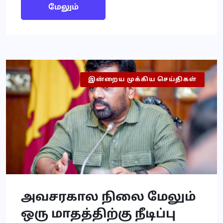
மேலும்
இன்றைய முக்கிய செய்திகள்
இலங்கை
அவசரகால நிலை மேலும்
ஒரு மாதத்திற்கு நீடிப்பு