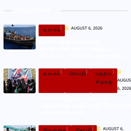
Blog Posts
AUGUST 6, 2026
உலகம்
உயிராபத்து ஏற்பட்டால்
அகதிகளை திருப்ப அனுப்ப
மாட்டோம் – மலேசிய அரசாங்கம்
உலகம்
செய்தி
மத்திய
AUGUS
கிழக்கு
6, 202
ஈரானில் இறுக்கமடையும்
பாதுகாப்புக் கட்டுப்பாடு: 56 பேருக்க
மரண தண்டனை
AUGUST 6,
இலங்கை
செய்தி