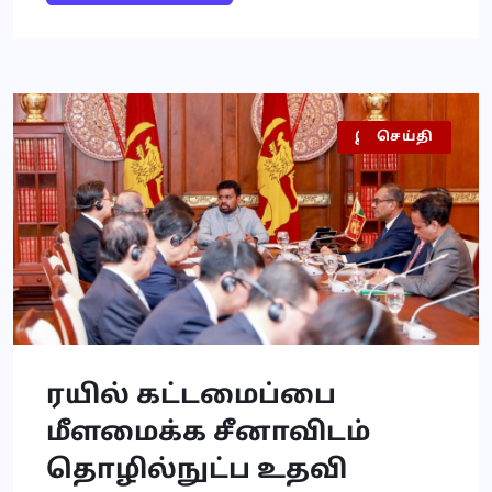
இலங்கை
செய்தி
ரயில் கட்டமைப்பை
மீளமைக்க சீனாவிடம்
தொழில்நுட்ப உதவி