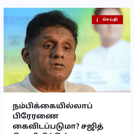
இலங்கை
அரசியல்
செய்தி
நம்பிக்கையில்லாப்
பிரேரணை
கைவிடப்படுமா? சஜித்