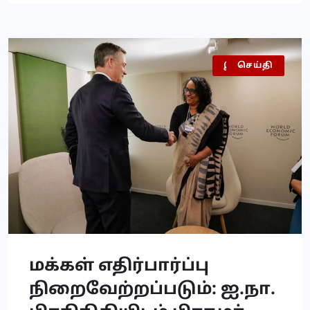
இலங்கை
செய்தி
மக்கள் எதிர்பார்ப்பு
நிறைவேற்றப்படும்: ஐ.நா.