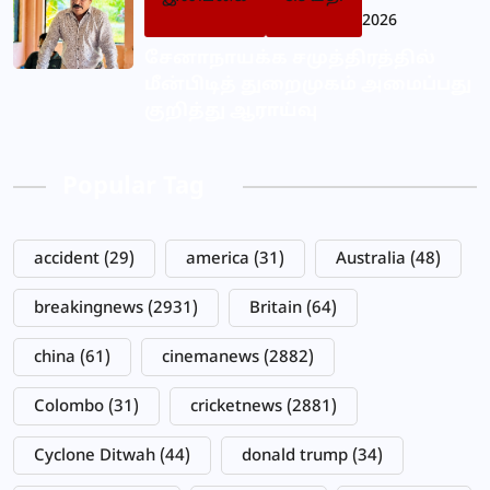
2026
சேனாநாயக்க சமுத்திரத்தில்
மீன்பிடித் துறைமுகம் அமைப்பது
குறித்து ஆராய்வு
Popular Tag
accident
(29)
america
(31)
Australia
(48)
breakingnews
(2931)
Britain
(64)
china
(61)
cinemanews
(2882)
Colombo
(31)
cricketnews
(2881)
Cyclone Ditwah
(44)
donald trump
(34)