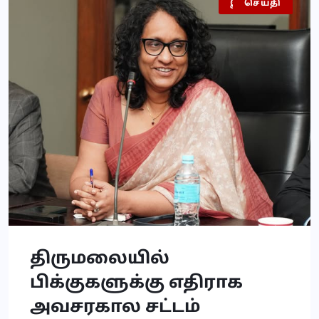
இலங்கை
அரசியல்
செய்தி
திருமலையில்
பிக்குகளுக்கு எதிராக
அவசரகால சட்டம்