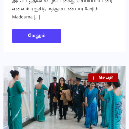
அச்சட்டத்தின் கீழேயே கைது செய்யப்பட்டனர்
எனவும் ரஞ்சித் மத்தும பண்டார Ranjith
Madduma […]
மேலும்
இலங்கை
செய்தி