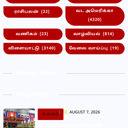
வட அமெரிக்கா
ராசிபலன்
(22)
(4320)
வணிகம்
(23)
வாழ்வியல்
(814)
விளையாட்டு
(3140)
வேலை வாய்ப்பு
(19)
Recent News
Blog Posts
AUGUST 7, 2026
உலகம்
கடும் வெப்ப அலையுடன்