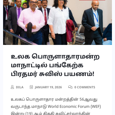
உலக பொருளாதாரமன்ற
மாநாட்டில் பங்கேற்க
பிரதமர் சுவிஸ் பயணம்!
DILA
JANUARY 19, 2026
0 COMMENTS
உலகப் பொருளாதார மன்றத்தின் 56ஆவது
வருடாந்த மாநாடு World Economic Forum (WEF)
இன்று (19) ஆம் திகதி சுவிட்சர்லாந்தின்