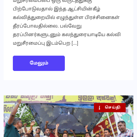
மறுசீரமைப்பை ஒரு வருடத்துக்கு
பிற்போடுவதால் இந்த ஆட்சியின்கீழ்
கல்வித்துறையில் எழுந்துள்ள பிரச்சினைகள்
தீரப்போவதில்லை. பல்வேறு
தரப்பினர்களுடனும் கலந்துரையாடியே கல்வி
மறுசீரமைப்பு இடம்பெற […]
மேலும்
இலங்கை
அரசியல்
செய்தி