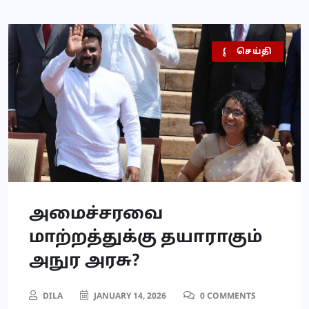
இலங்கை
அரசியல்
செய்தி
அமைச்சரவை
மாற்றத்துக்கு தயாராகும்
அநுர அரசு?
DILA
JANUARY 14, 2026
0 COMMENTS