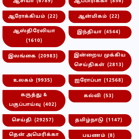
ஆசியா
(6789)
ஆப்பிரிக்கா
(856)
ஆரோக்கியம்
(22)
ஆன்மிகம்
(22)
ஆஸ்திரேலியா
இந்தியா
(4544)
(1610)
இன்றைய முக்கிய
இலங்கை
(20983)
செய்திகள்
(2813)
உலகம்
(9935)
ஐரோப்பா
(12568)
கருத்து &
கல்வி
(53)
பகுப்பாய்வு
(402)
செய்தி
(29257)
தமிழ்நாடு
(1147)
தென் அமெரிக்கா
பயணம்
(8)