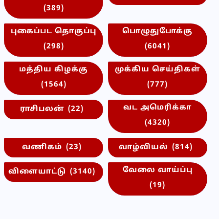
(389)
புகைப்பட தொகுப்பு
பொழுதுபோக்கு
(298)
(6041)
மத்திய கிழக்கு
முக்கிய செய்திகள்
(1564)
(777)
வட அமெரிக்கா
ராசிபலன்
(22)
(4320)
வணிகம்
(23)
வாழ்வியல்
(814)
வேலை வாய்ப்பு
விளையாட்டு
(3140)
(19)