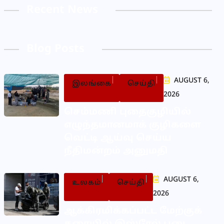
Recent News
Blog Posts
AUGUST 6,
இலங்கை
செய்தி
2026
செம்மணி புதைகுழியில்
எழுந்தமானமாக் குழிகளை
வெட்டி ஆய்வு செய்ய
நீதிமன்றம் அனுமதி
AUGUST 6,
உலகம்
செய்தி
2026
ஆக்கிரமிக்கப்பட்ட மேற்குக்