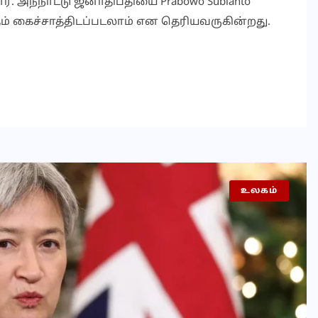
 அந்நாட்டு ஜனாதிபதியை Prabowo Subianto
தம் கைச்சாத்திடப்படலாம் என தெரியவருகின்றது.
உலகம்