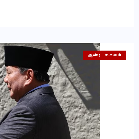
ஆஸ்திரேலியா
உலகம்