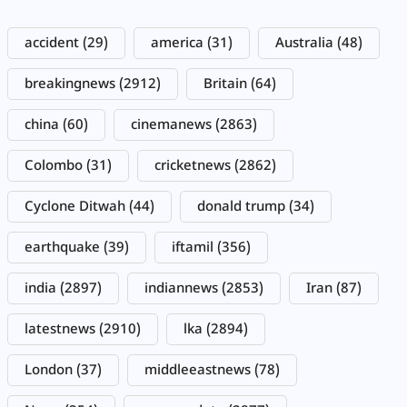
accident
(29)
america
(31)
Australia
(48)
breakingnews
(2912)
Britain
(64)
china
(60)
cinemanews
(2863)
Colombo
(31)
cricketnews
(2862)
Cyclone Ditwah
(44)
donald trump
(34)
earthquake
(39)
iftamil
(356)
india
(2897)
indiannews
(2853)
Iran
(87)
latestnews
(2910)
lka
(2894)
London
(37)
middleeastnews
(78)