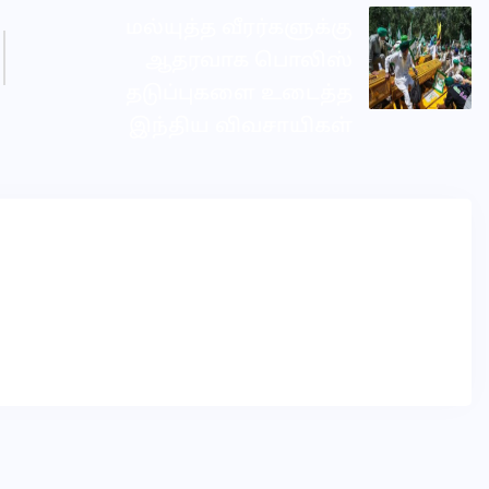
மல்யுத்த வீரர்களுக்கு
ஆதரவாக பொலிஸ்
தடுப்புகளை உடைத்த
இந்திய விவசாயிகள்