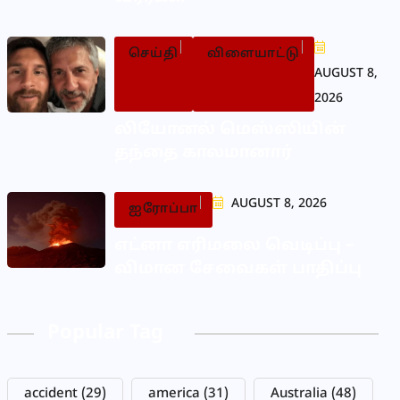
செய்தி
விளையாட்டு
AUGUST 8,
2026
லியோனல் மெஸ்ஸியின்
தந்தை காலமானார்
AUGUST 8, 2026
ஐரோப்பா
எட்னா எரிமலை வெடிப்பு –
விமான சேவைகள் பாதிப்பு
Popular Tag
accident
(29)
america
(31)
Australia
(48)