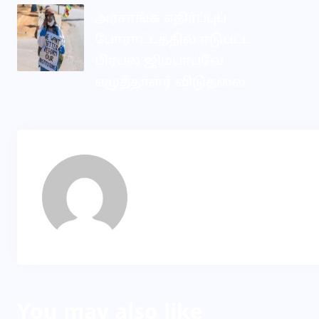
அரசாங்க எதிர்ப்புப்
போராட்டத்தில் ஈடுபட்ட
பிரபல ஜிம்பாப்வே
எழுத்தாளர் விடுதலை
KP
About Author
You may also like