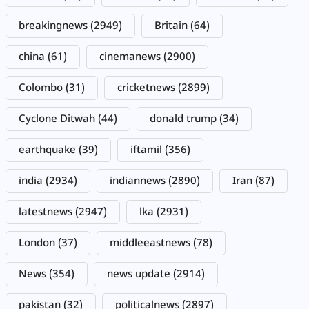
breakingnews
(2949)
Britain
(64)
china
(61)
cinemanews
(2900)
Colombo
(31)
cricketnews
(2899)
Cyclone Ditwah
(44)
donald trump
(34)
earthquake
(39)
iftamil
(356)
india
(2934)
indiannews
(2890)
Iran
(87)
latestnews
(2947)
lka
(2931)
London
(37)
middleeastnews
(78)
News
(354)
news update
(2914)
pakistan
(32)
politicalnews
(2897)