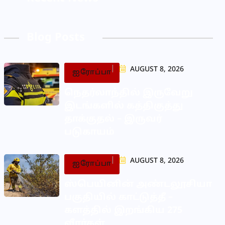
Blog Posts
AUGUST 8, 2026
ஐரோப்பா
நெதர்லாந்தில் இருவேறு
இடங்களில் கத்திகுத்து
தாக்குதல் – இருவர்
படுகாயம்
AUGUST 8, 2026
ஐரோப்பா
ஸ்பெயினின் அண்டலூசியா
பகுதியில் காட்டுத்தீ –
களத்தில் இறங்கிய 275
வீரர்கள்