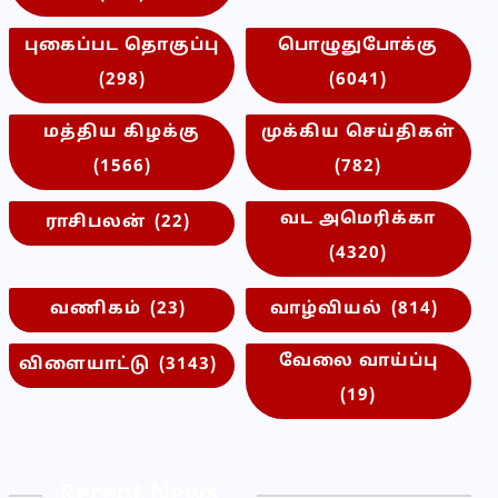
புகைப்பட தொகுப்பு
பொழுதுபோக்கு
(298)
(6041)
மத்திய கிழக்கு
முக்கிய செய்திகள்
(1566)
(782)
வட அமெரிக்கா
ராசிபலன்
(22)
(4320)
வணிகம்
(23)
வாழ்வியல்
(814)
வேலை வாய்ப்பு
விளையாட்டு
(3143)
(19)
Recent News