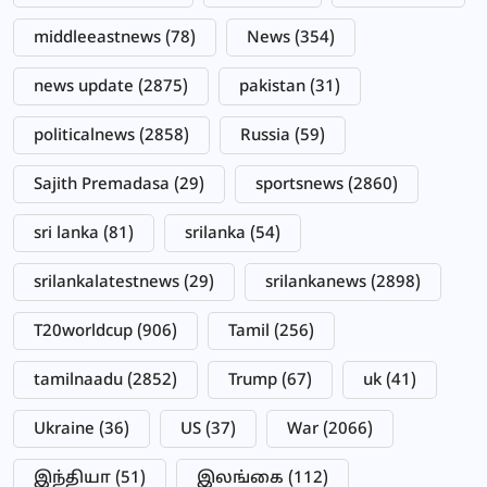
middleeastnews
(78)
News
(354)
news update
(2875)
pakistan
(31)
politicalnews
(2858)
Russia
(59)
Sajith Premadasa
(29)
sportsnews
(2860)
sri lanka
(81)
srilanka
(54)
srilankalatestnews
(29)
srilankanews
(2898)
T20worldcup
(906)
Tamil
(256)
tamilnaadu
(2852)
Trump
(67)
uk
(41)
Ukraine
(36)
US
(37)
War
(2066)
இந்தியா
(51)
இலங்கை
(112)