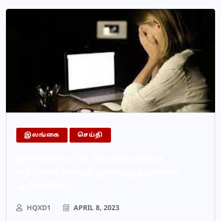
இலங்கை
செய்தி
இலங்கையில் பெண்களுக்கு
எதிரான சைபர் துன்புறுத்தல்கள்
அதிகரிப்பு!
HQXD1
APRIL 8, 2023