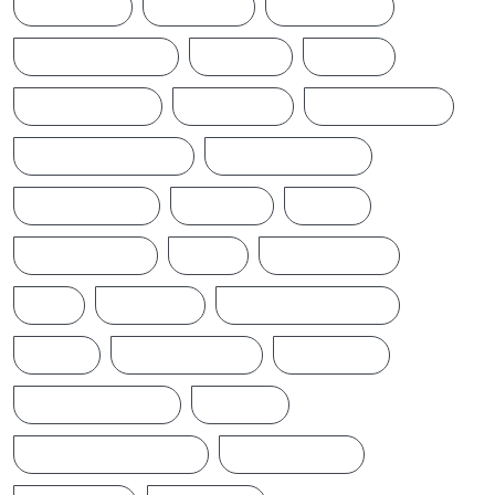
ACCIDENT
AMERICA
AUSTRALIA
BREAKINGNEWS
BRITAIN
CHINA
CINEMANEWS
COLOMBO
CRICKETNEWS
CYCLONE DITWAH
DONALD TRUMP
EARTHQUAKE
IFTAMIL
INDIA
INDIANNEWS
IRAN
LATESTNEWS
LKA
LONDON
MIDDLEEASTNEWS
NEWS
NEWS UPDATE
PAKISTAN
POLITICALNEWS
RUSSIA
SAJITH PREMADASA
SPORTSNEWS