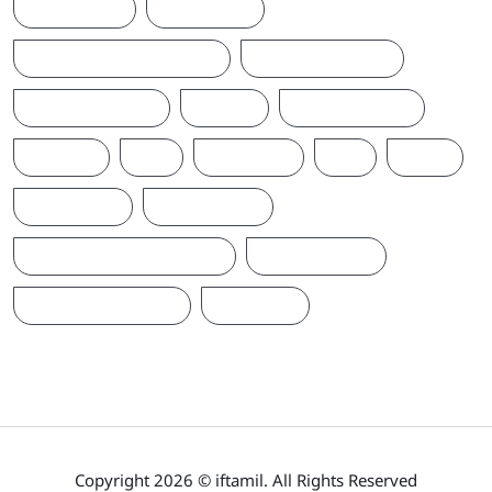
SRI LANKA
SRILANKA
SRILANKALATESTNEWS
SRILANKANEWS
T20WORLDCUP
TAMIL
TAMILNAADU
TRUMP
UK
UKRAINE
US
WAR
இந்தியா
இலங்கை
ஐக்கிய மக்கள் சக்தி
ஜனாதிபதி
நாடாளுமன்றம்
பிரதமர்
Copyright 2026 © iftamil. All Rights Reserved