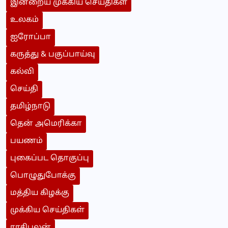
இன்றைய முக்கிய செய்திகள்
உலகம்
ஐரோப்பா
கருத்து & பகுப்பாய்வு
கல்வி
செய்தி
தமிழ்நாடு
தென் அமெரிக்கா
பயணம்
புகைப்பட தொகுப்பு
பொழுதுபோக்கு
மத்திய கிழக்கு
முக்கிய செய்திகள்
ராசிபலன்