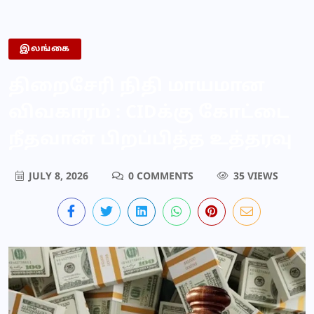
இலங்கை
திறைசேரி நிதி மாயமான
விவகாரம் : CIDக்கு கோட்டை
நீதவான் பிறப்பித்த உத்தரவு
JULY 8, 2026
0 COMMENTS
35 VIEWS