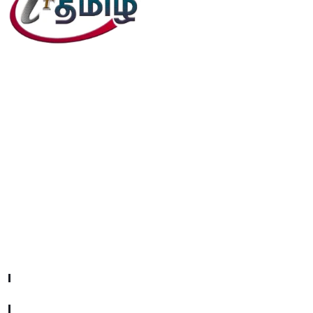
editor@iftamil.com
Useful Links
Company About
Contact With Us