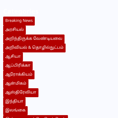
Categories
Breaking News
அரசியல்
அறிந்திருக்க வேண்டியவை
அறிவியல் & தொழில்நுட்பம்
ஆசியா
ஆப்பிரிக்கா
ஆரோக்கியம்
ஆன்மிகம்
ஆஸ்திரேலியா
இந்தியா
இலங்கை