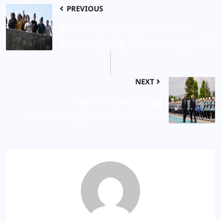
PREVIOUS
நீர்கொழும்பு சிறைச்சாலை
கலவரத்துக்கு பின்னால் சூழ்ச்சி?
NEXT
நேட்டோவிலிருந்து
வெளியேறுமா அமெரிக்கா?