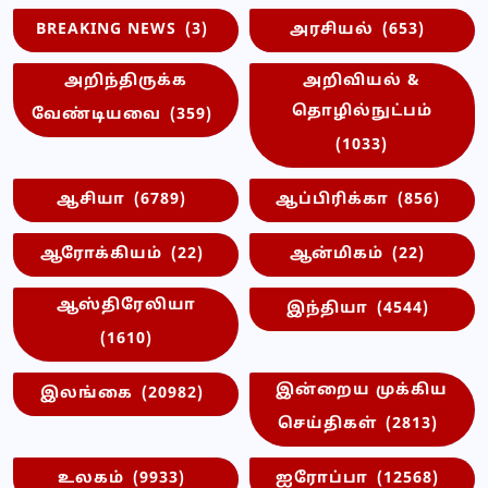
BREAKING NEWS
(3)
அரசியல்
(653)
அறிந்திருக்க
அறிவியல் &
தொழில்நுட்பம்
வேண்டியவை
(359)
(1033)
ஆசியா
(6789)
ஆப்பிரிக்கா
(856)
ஆரோக்கியம்
(22)
ஆன்மிகம்
(22)
ஆஸ்திரேலியா
இந்தியா
(4544)
(1610)
இன்றைய முக்கிய
இலங்கை
(20982)
செய்திகள்
(2813)
உலகம்
(9933)
ஐரோப்பா
(12568)