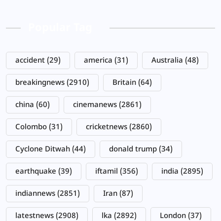
Popular Tag
accident
(29)
america
(31)
Australia
(48)
breakingnews
(2910)
Britain
(64)
china
(60)
cinemanews
(2861)
Colombo
(31)
cricketnews
(2860)
Cyclone Ditwah
(44)
donald trump
(34)
earthquake
(39)
iftamil
(356)
india
(2895)
indiannews
(2851)
Iran
(87)
latestnews
(2908)
lka
(2892)
London
(37)